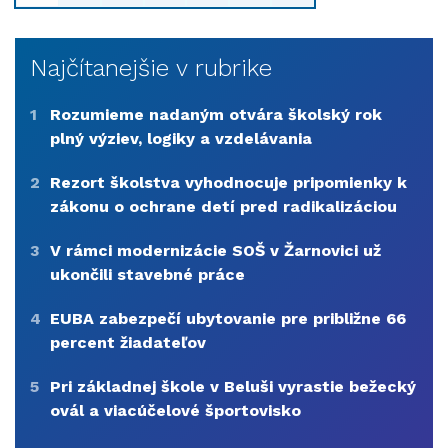
Najčítanejšie v rubrike
1
Rozumieme nadaným otvára školský rok
plný výziev, logiky a vzdelávania
2
Rezort školstva vyhodnocuje pripomienky k
zákonu o ochrane detí pred radikalizáciou
3
V rámci modernizácie SOŠ v Žarnovici už
ukončili stavebné práce
4
EUBA zabezpečí ubytovanie pre približne 66
percent žiadateľov
5
Pri základnej škole v Beluši vyrastie bežecký
ovál a viacúčelové športovisko