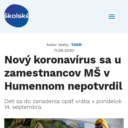
Toggle
navigati
Autor textu:
TASR
11.09.2020
Nový koronavírus sa u
zamestnancov MŠ v
Humennom nepotvrdil
Deti sa do zariadenia opäť vrátia v pondelok
14. septembra.