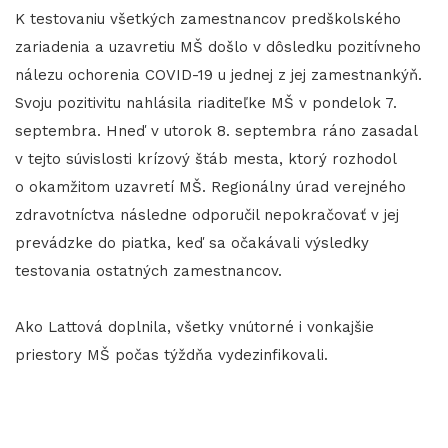
K testovaniu všetkých zamestnancov predškolského
zariadenia a uzavretiu MŠ došlo v dôsledku pozitívneho
nálezu ochorenia COVID-19 u jednej z jej zamestnankýň.
Svoju pozitivitu nahlásila riaditeľke MŠ v pondelok 7.
septembra. Hneď v utorok 8. septembra ráno zasadal
v tejto súvislosti krízový štáb mesta, ktorý rozhodol
o okamžitom uzavretí MŠ. Regionálny úrad verejného
zdravotníctva následne odporučil nepokračovať v jej
prevádzke do piatka, keď sa očakávali výsledky
testovania ostatných zamestnancov.
Ako Lattová doplnila, všetky vnútorné i vonkajšie
priestory MŠ počas týždňa vydezinfikovali.