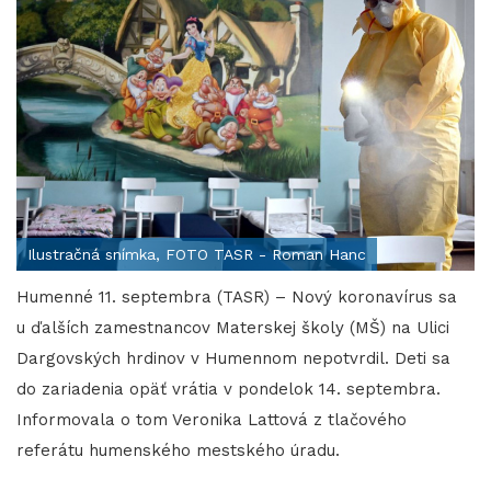
Ilustračná snímka, FOTO TASR - Roman Hanc
Humenné 11. septembra (TASR) – Nový koronavírus sa
u ďalších zamestnancov Materskej školy (MŠ) na Ulici
Dargovských hrdinov v Humennom nepotvrdil. Deti sa
do zariadenia opäť vrátia v pondelok 14. septembra.
Informovala o tom Veronika Lattová z tlačového
referátu humenského mestského úradu.