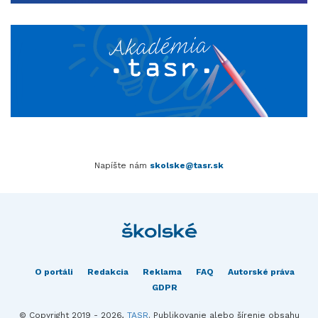
Napíšte nám
skolske@tasr.sk
O portáli
Redakcia
Reklama
FAQ
Autorské práva
GDPR
© Copyright 2019 - 2026,
TASR
. Publikovanie alebo šírenie obsahu