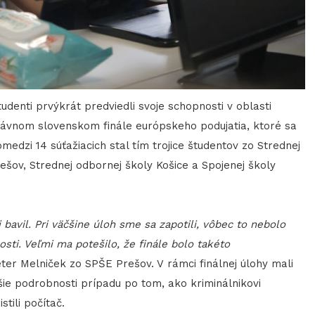
udenti prvýkrát predviedli svoje schopnosti v oblasti
dávnom slovenskom finále európskeho podujatia, ktoré sa
medzi 14 súťažiacich stal tím trojice študentov zo Strednej
ešov, Strednej odbornej školy Košice a Spojenej školy
avil. Pri väčšine úloh sme sa zapotili, vôbec to nebolo
sti. Veľmi ma potešilo, že finále bolo takéto
ter Melniček zo SPŠE Prešov. V rámci finálnej úlohy mali
lšie podrobnosti prípadu po tom, ako kriminálnikovi
tili počítač.