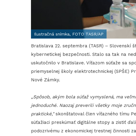
Ilustračná snímka, FOTO TASR/AP
Bratislava 22. septembra (TASR) – Slovenskí št
kybernetickej bezpečnosti. Stalo sa tak na ne
uskutočnilo v Bratislave. Víťazom súťaže sa spo
priemyselnej školy elektrotechnickej (SPŠE) Pr
Nové Zámky.
„Spôsob, akým bola súťaž vymyslená, ma veľmi b
jednoduché. Naozaj preverili všetky moje zručno
praktické,"
skonštatoval člen víťazného tímu Pe
súťažiaci preskúmať digitálne stopy a zistiť ďa
podozrivému z ekonomickej trestnej činnosti zais