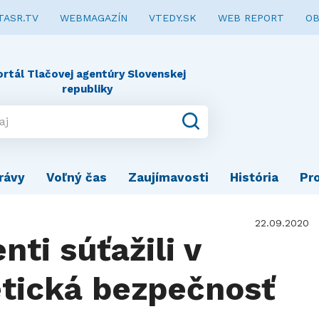
TASR.TV
WEBMAGAZÍN
VTEDY.SK
WEB REPORT
OB
ortál Tlačovej agentúry Slovenskej
republiky
rávy
Voľný čas
Zaujímavosti
História
Pr
22.09.2020
nti súťažili v
etická bezpečnosť