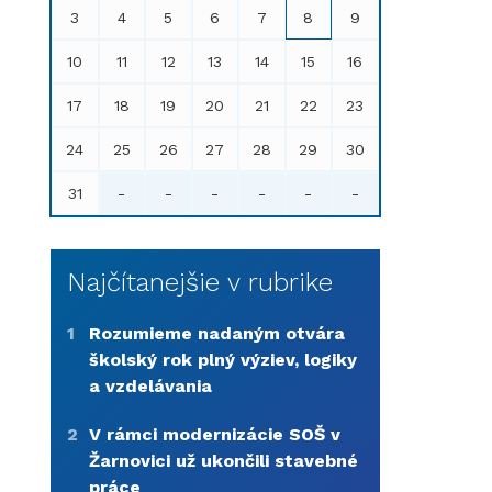
3
4
5
6
7
8
9
10
11
12
13
14
15
16
17
18
19
20
21
22
23
24
25
26
27
28
29
30
31
-
-
-
-
-
-
Najčítanejšie v rubrike
1
Rozumieme nadaným otvára
školský rok plný výziev, logiky
a vzdelávania
2
V rámci modernizácie SOŠ v
Žarnovici už ukončili stavebné
práce