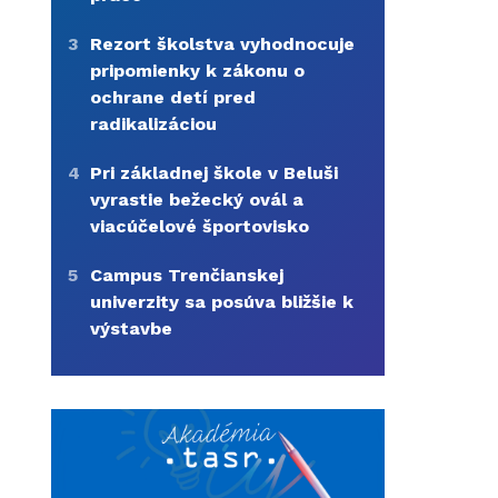
3
Rezort školstva vyhodnocuje
pripomienky k zákonu o
ochrane detí pred
radikalizáciou
4
Pri základnej škole v Beluši
vyrastie bežecký ovál a
viacúčelové športovisko
5
Campus Trenčianskej
univerzity sa posúva bližšie k
výstavbe