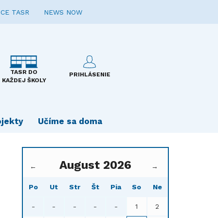
CE TASR
NEWS NOW
TASR DO
PRIHLÁSENIE
KAŽDEJ ŠKOLY
ojekty
Učíme sa doma
August 2026
←
→
Po
Ut
Str
Št
Pia
So
Ne
-
-
-
-
-
1
2