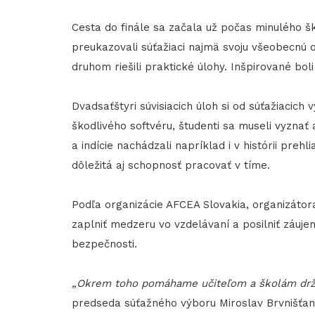
Cesta do finále sa začala už počas minulého 
preukazovali súťažiaci najmä svoju všeobecnú o
druhom riešili praktické úlohy. Inšpirované bol
Dvadsaťštyri súvisiacich úloh si od súťažiacich
škodlivého softvéru, študenti sa museli vyznať 
a indície nachádzali napríklad i v histórii pre
dôležitá aj schopnosť pracovať v tíme.
Podľa organizácie AFCEA Slovakia, organizátora
zaplniť medzeru vo vzdelávaní a posilniť záuj
bezpečnosti.
„Okrem toho pomáhame učiteľom a školám držať
predseda súťažného výboru Miroslav Brvnišťan 