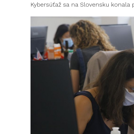
Kybersúťaž sa na Slovensku konala p