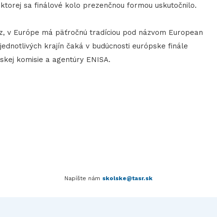
 ktorej sa finálové kolo prezenčnou formou uskutočnilo.
az, v Európe má päťročnú tradíciou pod názvom European
jednotlivých krajín čaká v budúcnosti európske finále
pskej komisie a agentúry ENISA.
Napíšte nám
skolske@tasr.sk