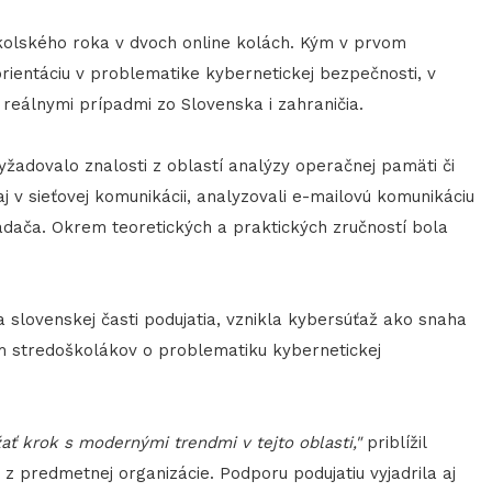
školského roka v dvoch online kolách. Kým v prvom
rientáciu v problematike kybernetickej bezpečnosti, v
i reálnymi prípadmi zo Slovenska i zahraničia.
 vyžadovalo znalosti z oblastí analýzy operačnej pamäti či
aj v sieťovej komunikácii, analyzovali e-mailovú komunikáciu
hliadača. Okrem teoretických a praktických zručností bola
 slovenskej časti podujatia, vznikla kybersúťaž ako snaha
em stredoškolákov o problematiku kybernetickej
 krok s modernými trendmi v tejto oblasti,"
priblížil
z predmetnej organizácie. Podporu podujatiu vyjadrila aj