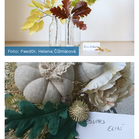
Foto: PaedDr. Helena Čižmárová