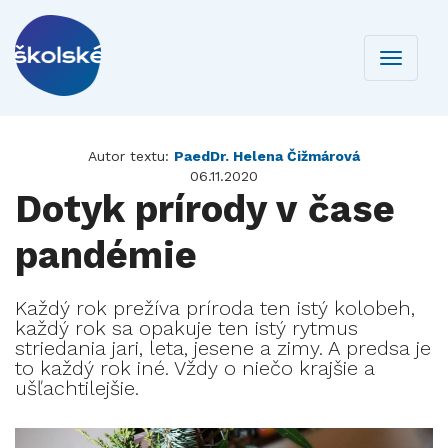
Toggle
navigati
Autor textu:
PaedDr. Helena Čižmárová
06.11.2020
Dotyk prírody v čase
pandémie
Každý rok prežíva príroda ten istý kolobeh,
každý rok sa opakuje ten istý rytmus
striedania jari, leta, jesene a zimy. A predsa je
to každý rok iné. Vždy o niečo krajšie a
ušľachtilejšie.