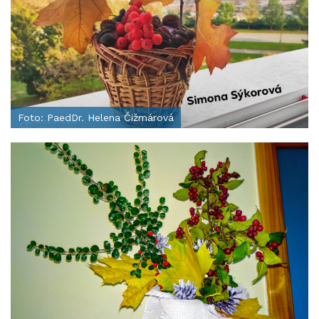
Foto: PaedDr. Helena Čižmárová