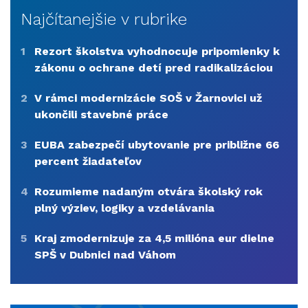
Najčítanejšie v rubrike
1
Rezort školstva vyhodnocuje pripomienky k
zákonu o ochrane detí pred radikalizáciou
2
V rámci modernizácie SOŠ v Žarnovici už
ukončili stavebné práce
3
EUBA zabezpečí ubytovanie pre približne 66
percent žiadateľov
4
Rozumieme nadaným otvára školský rok
plný výziev, logiky a vzdelávania
5
Kraj zmodernizuje za 4,5 milióna eur dielne
SPŠ v Dubnici nad Váhom