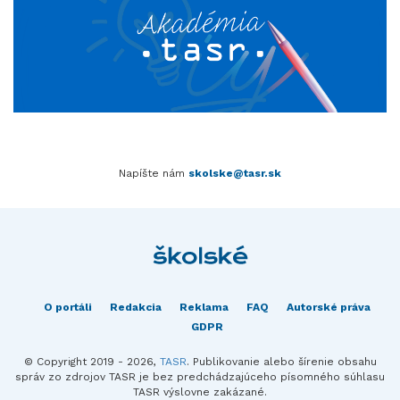
Napíšte nám
skolske@tasr.sk
O portáli
Redakcia
Reklama
FAQ
Autorské práva
GDPR
© Copyright 2019 - 2026,
TASR
. Publikovanie alebo šírenie obsahu
správ zo zdrojov TASR je bez predchádzajúceho písomného súhlasu
TASR výslovne zakázané.