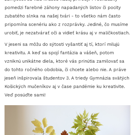
pomedzi farebné záhony napadaných listov či pocity
zubatého slnka na našej tvári - to všetko nám často
pripomína scenériu ako z rozprávky. Jediné, čo musíme
urobiť, je nezatvárať oči a vidieť krásu aj v maličkostiach.
V jeseni sa môžu do sýtosti vyšantiť aj tí, ktorí milujú
kreativitu. A keď sa spojí fantázia a vášeň, potom
vzniknú unikátne diela, ktoré vás prinútia zamilovať sa
do tohto ročného obdobia, či chcete alebo nie. A práve
jeseň inšpirovala študentov 3. A triedy Gymnázia svätých
Košických mučeníkov aj v čase pandémie ku kreativite.
Veď posúďte sami!