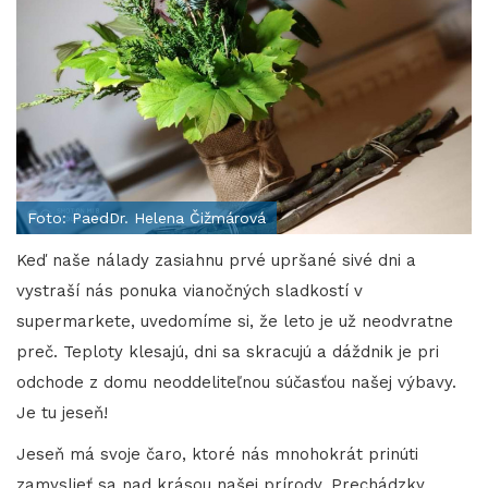
Foto: PaedDr. Helena Čižmárová
Keď naše nálady zasiahnu prvé upršané sivé dni a
vystraší nás ponuka vianočných sladkostí v
supermarkete, uvedomíme si, že leto je už neodvratne
preč. Teploty klesajú, dni sa skracujú a dáždnik je pri
odchode z domu neoddeliteľnou súčasťou našej výbavy.
Je tu jeseň!
Jeseň má svoje čaro, ktoré nás mnohokrát prinúti
zamyslieť sa nad krásou našej prírody. Prechádzky