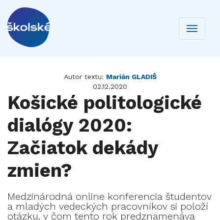
Toggle
navigati
Autor textu:
Marián GLADIŠ
02.12.2020
Košické politologické
dialógy 2020:
Začiatok dekády
zmien?
Medzinárodná online konferencia študentov
a mladých vedeckých pracovníkov si položí
otázku, v čom tento rok predznamenáva