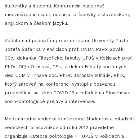
študentky a študenti. Konferencia bude mať
medzinárodnú účasť, odznejú príspevky v slovenskom,
anglickom a českom jazyku.
Záštitu nad podujatím prevzali rektor Univerzity Pavla
Jozefa Šafárika v Košiciach prof. RNDr. Pavol Sovák,
CSc., dekanka Filozofickej fakulty UPJŠ v Košiciach prof.
PhDr. Oľga Orosová, CSc., a dekan Fakulty sociálnych
vied UCM v Trnave doc. PhDr. Jaroslav Mihálik, PhD.,
ktorý zároveň na konferencii vystúpi s pozvanou
prednáškou na tému COVID-19 a mládež na Slovensku:
socio-patologické prejavy a intervencie.
Medzinárodnú vedeckú konferenciu študentov a mladých
vedeckých pracovníkov od roku 2012 pravidelne
organizuje Katedra politológie FF UPJŠ v Košiciach a