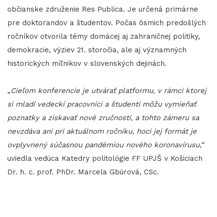
občianske združenie Res Publica. Je určená primárne
pre doktorandov a študentov. Počas ôsmich predošlých
ročníkov otvorila témy domácej aj zahraničnej politiky,
demokracie, výziev 21. storočia, ale aj významných
historických míľnikov v slovenských dejinách.
„
Cieľom konferencie je utvárať platformu, v rámci ktorej
si mladí vedeckí pracovníci a študenti môžu vymieňať
poznatky a získavať nové zručnosti, a tohto zámeru sa
nevzdáva ani pri aktuálnom ročníku, hoci jej formát je
ovplyvnený súčasnou pandémiou nového koronavírusu,
“
uviedla vedúca Katedry politológie FF UPJŠ v Košiciach
Dr. h. c. prof. PhDr. Marcela Gbúrová, CSc.