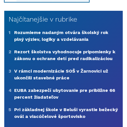
Najčítanejšie v rubrike
1
Rozumieme nadaným otvára školský rok
plný výziev, logiky a vzdelávania
2
Rezort školstva vyhodnocuje pripomienky k
zákonu o ochrane detí pred radikalizáciou
3
V rámci modernizácie SOŠ v Žarnovici už
ukončili stavebné práce
4
EUBA zabezpečí ubytovanie pre približne 66
percent žiadateľov
5
Pri základnej škole v Beluši vyrastie bežecký
ovál a viacúčelové športovisko