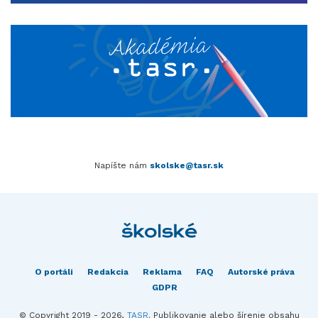
Napíšte nám
skolske@tasr.sk
O portáli
Redakcia
Reklama
FAQ
Autorské práva
GDPR
© Copyright 2019 - 2026,
TASR
. Publikovanie alebo šírenie obsahu