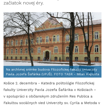
začiatok novej éry.
Na archívnej snímke budova Filozofickej fakulty Univerzity
Pavla Jozefa Šafárika (UPJŠ). FOTO TASR - Milan Kapusta
Košice 2. decembra - Katedra politológie Filozofickej
fakulty Univerzity Pavla Jozefa Šafárika v Košiciach –
v spolupráci s občianskym združením Res Publica a
Fakultou sociálnych vied Univerzity sv. Cyrila a Metoda v