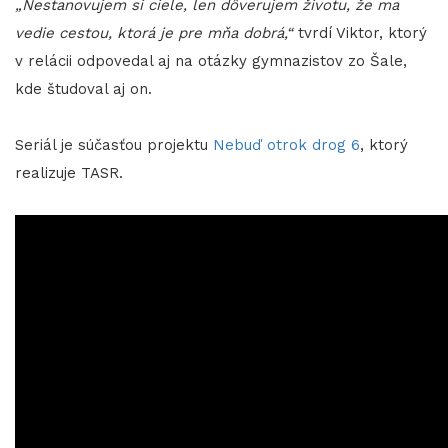
„Nestanovujem si ciele, len dôverujem životu, že ma
vedie cestou, ktorá je pre mňa dobrá,“
tvrdí Viktor, ktorý
v relácii odpovedal aj na otázky gymnazistov zo Šale,
kde študoval aj on.
Seriál je súčasťou projektu
Nebuď otrok drog 6
, ktorý
realizuje TASR.