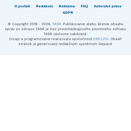
O portáli
Redakcia
Reklama
FAQ
Autorské práva
GDPR
© Copyright 2019 - 2026,
TASR
. Publikovanie alebo šírenie obsahu
správ zo zdrojov TASR je bez predchádzajúceho písomného súhlasu
TASR výslovne zakázané.
Dizajn a programovanie realizovala spoločnosť
DREZZIO
. Obsah
stránok je generovaný redakčným systémom Gepard.