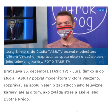
Juraj Šimko si do štúdia TASR.TV pozval moderátora
Viktora Vinczeho, rozprávali sa spolu nielen o začiatkoch
jeho televíznej kariéry. FOTO TASR TV
Bratislava 25. decembra (TASR TV) - Juraj Šimko si do
štúdia TASR.TV pozval moderátora Viktora Vinczeho,
rozprávali sa spolu nielen o začiatkoch jeho televíznej
kariéry, ale aj o tom, ako zvláda stres a aké je jeho
životné krédo.