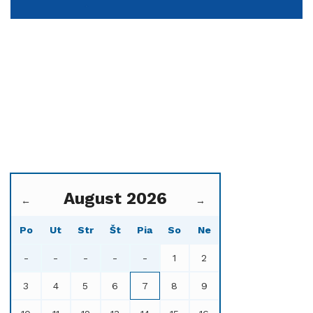
August 2026
←
→
Po
Ut
Str
Št
Pia
So
Ne
-
-
-
-
-
1
2
3
4
5
6
7
8
9