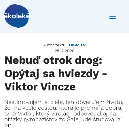
Toggle
navigati
Autor textu:
TASR TV
25.12.2020
Nebuď otrok drog:
Opýtaj sa hviezdy -
Viktor Vincze
Nestanovujem si ciele, len dôverujem životu,
že ma vedie cestou, ktorá je pre mňa dobrá,
tvrdí Viktor, ktorý v relácii odpovedal aj na
otázky gymnazistov zo Šale, kde študoval aj
on.