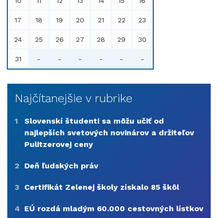
10
11
12
13
14
15
16
17
18
19
20
21
22
23
24
25
26
27
28
29
30
31
-
-
-
-
-
-
Najčítanejšie v rubrike
1
Slovenskí študenti sa môžu učiť od
najlepších svetových novinárov a držiteľov
Pulitzerovej ceny
2
Deň ľudských práv
3
Certifikát Zelenej školy získalo 85 škôl
4
EÚ rozdá mladým 60.000 cestovných lístkov