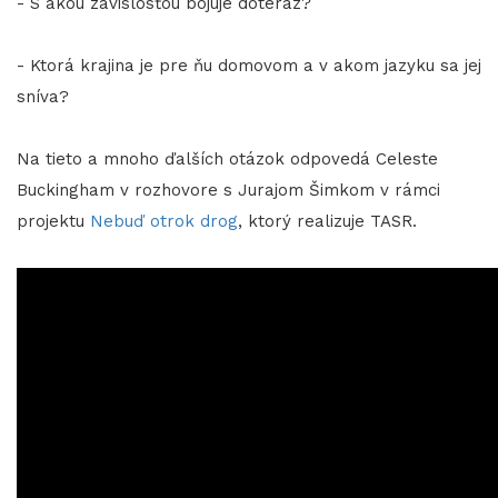
- S akou závislosťou bojuje doteraz?
- Ktorá krajina je pre ňu domovom a v akom jazyku sa jej
sníva?
Na tieto a mnoho ďalších otázok odpovedá Celeste
Buckingham v rozhovore s Jurajom Šimkom v rámci
projektu
Nebuď otrok drog
, ktorý realizuje TASR.