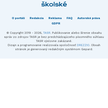
O portáli
Redakcia
Reklama
FAQ
Autorské práva
GDPR
© Copyright 2019 - 2026,
TASR
. Publikovanie alebo šírenie obsahu
správ zo zdrojov TASR je bez predchádzajúceho písomného súhlasu
TASR výslovne zakázané.
Dizajn a programovanie realizovala spoločnosť
DREZZIO
. Obsah
stránok je generovaný redakčným systémom Gepard.