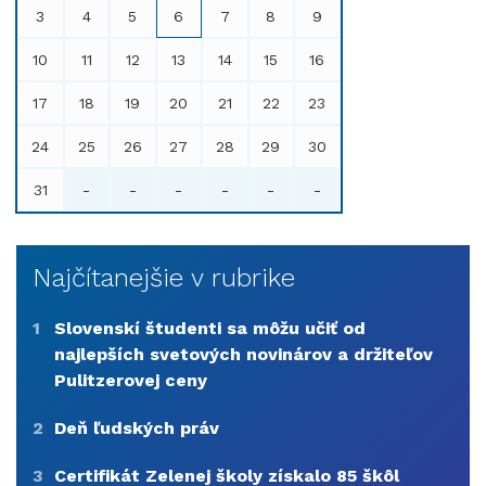
3
4
5
6
7
8
9
10
11
12
13
14
15
16
17
18
19
20
21
22
23
24
25
26
27
28
29
30
31
-
-
-
-
-
-
Najčítanejšie v rubrike
1
Slovenskí študenti sa môžu učiť od
najlepších svetových novinárov a držiteľov
Pulitzerovej ceny
2
Deň ľudských práv
3
Certifikát Zelenej školy získalo 85 škôl