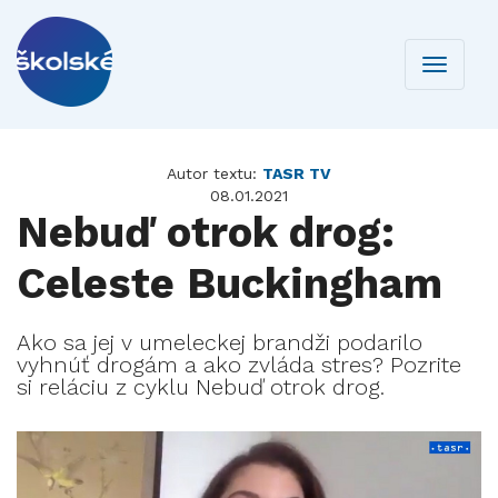
Toggle
navigati
Autor textu:
TASR TV
08.01.2021
Nebuď otrok drog:
Celeste Buckingham
Ako sa jej v umeleckej brandži podarilo
vyhnúť drogám a ako zvláda stres? Pozrite
si reláciu z cyklu Nebuď otrok drog.