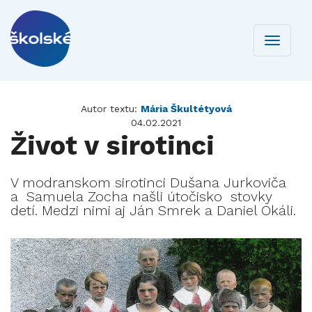
Toggle
navigati
Autor textu:
Mária Škultétyová
04.02.2021
Život v sirotinci
V modranskom sirotinci Dušana Jurkoviča
a Samuela Zocha našli útočisko stovky
detí. Medzi nimi aj Ján Smrek a Daniel Okáli.