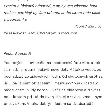
Prosím o láskavú odpoveď, a ak by vec zásadne bola
možná, patričný by Vám priamo, alebo skrze mňa písal
o podmienky.
Vopred ďakujúc
za láskavosť, som s bratským pozdravom.
Fedor Ruppeldt
Podobných listov prišlo na modranskú faru viac, a tak
sa medzi sirotami objavili nové deti. Málokto vedel, že
pochádzajú zo židovských rodín. Od skutočných sirôt sa
líšili iba lepším oblečením, „mamušky“ však rozdiely
medzi deťmi nikdy nerobili. Väčšina chlapcov a dievčat
bola krstom prijatá do evanjelickej cirkvi so zmeneným
priezviskom. Vďaka dobrým ľuďom sa dvadsaťpäť