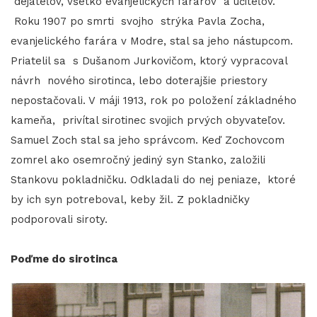
dejateľov, všetko evanjelických farárov a učiteľov.
Roku 1907 po smrti svojho strýka Pavla Zocha,
evanjelického farára v Modre, stal sa jeho nástupcom.
Priatelil sa s Dušanom Jurkovičom, ktorý vypracoval
návrh nového sirotinca, lebo doterajšie priestory
nepostačovali. V máji 1913, rok po položení základného
kameňa, privítal sirotinec svojich prvých obyvateľov.
Samuel Zoch stal sa jeho správcom. Keď Zochovcom
zomrel ako osemročný jediný syn Stanko, založili
Stankovu pokladničku. Odkladali do nej peniaze, ktoré
by ich syn potreboval, keby žil. Z pokladničky
podporovali siroty.
Poďme do sirotinca