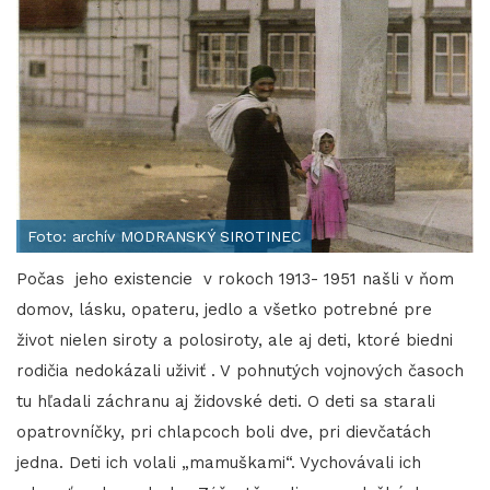
Foto: archív MODRANSKÝ SIROTINEC
Počas jeho existencie v rokoch 1913- 1951 našli v ňom
domov, lásku, opateru, jedlo a všetko potrebné pre
život nielen siroty a polosiroty, ale aj deti, ktoré biedni
rodičia nedokázali uživiť . V pohnutých vojnových časoch
tu hľadali záchranu aj židovské deti. O deti sa starali
opatrovníčky, pri chlapcoch boli dve, pri dievčatách
jedna. Deti ich volali „mamuškami“. Vychovávali ich