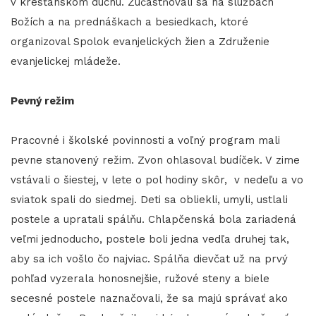
v kresťanskom duchu. Zúčastňovali sa na službách
Božích a na prednáškach a besiedkach, ktoré
organizoval Spolok evanjelických žien a Združenie
evanjelickej mládeže.
Pevný režim
Pracovné i školské povinnosti a voľný program mali
pevne stanovený režim. Zvon ohlasoval budíček. V zime
vstávali o šiestej, v lete o pol hodiny skôr, v nedeľu a vo
sviatok spali do siedmej. Deti sa obliekli, umyli, ustlali
postele a upratali spálňu. Chlapčenská bola zariadená
veľmi jednoducho, postele boli jedna vedľa druhej tak,
aby sa ich vošlo čo najviac. Spálňa dievčat už na prvý
pohľad vyzerala honosnejšie, ružové steny a biele
secesné postele naznačovali, že sa majú správať ako