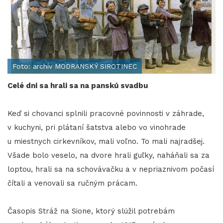
Foto: archív MODRANSKÝ SIROTINEC
Celé dni sa hrali sa na panskú svadbu
Keď si chovanci splnili pracovné povinnosti v záhrade,
v kuchyni, pri plátaní šatstva alebo vo vinohrade
u miestnych cirkevníkov, mali voľno. To mali najradšej.
Všade bolo veselo, na dvore hrali guľky, naháňali sa za
loptou, hrali sa na schovávačku a v nepriaznivom počasí
čítali a venovali sa ručným prácam.
Časopis Stráž na Sione, ktorý slúžil potrebám