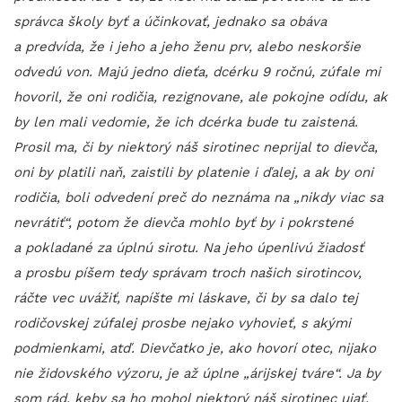
správca školy byť a účinkovať, jednako sa obáva
a predvída, že i jeho a jeho ženu prv, alebo neskoršie
odvedú von. Majú jedno dieťa, dcérku 9 ročnú, zúfale mi
hovoril, že oni rodičia, rezignovane, ale pokojne odídu, ak
by len mali vedomie, že ich dcérka bude tu zaistená.
Prosil ma, či by niektorý náš sirotinec neprijal to dievča,
oni by platili naň, zaistili by platenie i ďalej, a ak by oni
rodičia, boli odvedení preč do neznáma na „nikdy viac sa
nevrátiť“, potom že dievča mohlo byť by i pokrstené
a pokladané za úplnú sirotu. Na jeho úpenlivú žiadosť
a prosbu píšem tedy správam troch našich sirotincov,
ráčte vec uvážiť, napíšte mi láskave, či by sa dalo tej
rodičovskej zúfalej prosbe nejako vyhovieť, s akými
podmienkami, atď. Dievčatko je, ako hovorí otec, nijako
nie židovského výzoru, je až úplne „árijskej tváre“. Ja by
som rád, keby sa ho mohol niektorý náš sirotinec ujať.