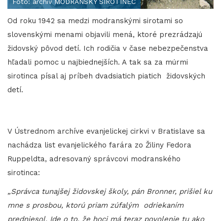
Foto: archív MODRANSKÝ SIROTINEC
Od roku 1942 sa medzi modranskými sirotami so
slovenskými menami objavili mená, ktoré prezrádzajú
židovský pôvod detí. Ich rodičia v čase nebezpečenstva
hľadali pomoc u najbiednejších. A tak sa za múrmi
sirotinca písal aj príbeh dvadsiatich piatich židovských
detí.
V Ústrednom archíve evanjelickej cirkvi v Bratislave sa
nachádza list evanjelického farára zo Žiliny Fedora
Ruppeldta, adresovaný správcovi modranského
sirotinca:
„Správca tunajšej židovskej školy, pán Bronner, prišiel ku
mne s prosbou, ktorú priam zúfalým odriekaním
predniesol. Ide o to, že hoci má teraz povolenie tu ako