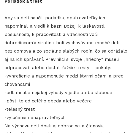
Poriadok a trest
Aby sa deti naučili poriadku, opatrovateľky ich
napomínali a viedli k bázni Božej, k láskavosti,
poslušnosti, k pracovitosti a vďačnosti voči
dobrodincom.V sirotinci boli vychovávané mnohé deti
bez domova a zo sociálne slabých rodín, čo sa odrážalo
aj na ich správaní. Previnilci si svoje „hriechy“ museli
odpracovať, alebo dostali ťažšie tresty – pokuty:
-vyhrešenie a napomenutie medzi štyrmi očami a pred
chovancami
-odtiahnutie nejakej výhody v jedle alebo slobode
-pôst, to od celého obeda alebo večere
-telesný trest
-vylúčenie nenapraviteľných
Na výchovu detí dbali aj dobrodinci a členovia