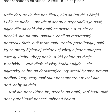
modranského sirotinca, v roku 1917 napísal:
Naše deti trávia čas bez školy, ako sa len dá. I čítajú
i učia sa niečo – pravda aj shonu a neporiadku je dosť,
najnovšie sa celé dni hrajú na svadbu. A to nie na
hocakú, ale na takú panskú. Ženil sa modranský
nemecký farár, nuž teraz malú Irenku poobliekajú, dajú
jej zo starej čipkovej záclony aj závoj a jeden chlapec
ešte aj vlečku (šlep) nesie. A idú pekne po dvaja
k sobášu. – Nuž dieťa si vždy hračku nájde – ale
najradšej sa hrá na dorastených. My starší by sme pravda
nedbali kedy-tedy mať takú bezstarostnú myseľ ako
deti. Keby sa dalo.
– Nuž ale nezáviďme im, nechže sa hrajú, veď budú mať
dosť príležitosti poznať: ťažkosti života.