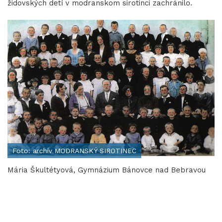
židovských detí v modranskom sirotinci zachránilo.
Foto: archív MODRANSKÝ SIROTINEC
Mária Škultétyová, Gymnázium Bánovce nad Bebravou