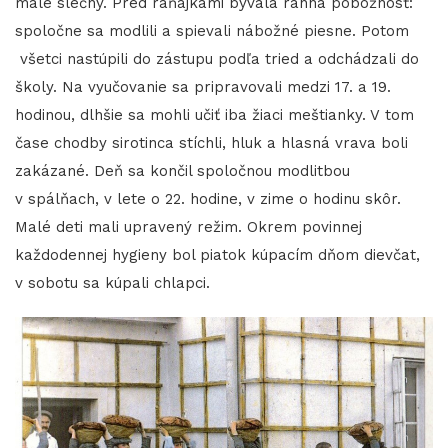
malé slečny. Pred raňajkami bývala ranná pobožnosť:
spoločne sa modlili a spievali nábožné piesne. Potom
všetci nastúpili do zástupu podľa tried a odchádzali do
školy. Na vyučovanie sa pripravovali medzi 17. a 19.
hodinou, dlhšie sa mohli učiť iba žiaci meštianky. V tom
čase chodby sirotinca stíchli, hluk a hlasná vrava boli
zakázané. Deň sa končil spoločnou modlitbou
v spálňach, v lete o 22. hodine, v zime o hodinu skôr.
Malé deti mali upravený režim. Okrem povinnej
každodennej hygieny bol piatok kúpacím dňom dievčat,
v sobotu sa kúpali chlapci.