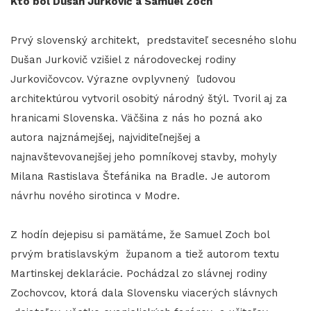
Kto bol Dušan Jurkovič a Samuel Zoch
Prvý slovenský architekt, predstaviteľ secesného slohu
Dušan Jurkovič vzišiel z národoveckej rodiny
Jurkovičovcov. Výrazne ovplyvnený ľudovou
architektúrou vytvoril osobitý národný štýl. Tvoril aj za
hranicami Slovenska. Väčšina z nás ho pozná ako
autora najznámejšej, najviditeľnejšej a
najnavštevovanejšej jeho pomníkovej stavby, mohyly
Milana Rastislava Štefánika na Bradle. Je autorom
návrhu nového sirotinca v Modre.
Z hodín dejepisu si pamätáme, že Samuel Zoch bol
prvým bratislavským županom a tiež autorom textu
Martinskej deklarácie. Pochádzal zo slávnej rodiny
Zochovcov, ktorá dala Slovensku viacerých slávnych