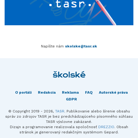
Napíšte nám
skolske@tasr.sk
O portáli
Redakcia
Reklama
FAQ
Autorské práva
GDPR
© Copyright 2019 - 2026,
TASR
. Publikovanie alebo šírenie obsahu
správ zo zdrojov TASR je bez predchádzajúceho písomného súhlasu
TASR výslovne zakázané.
Dizajn a programovanie realizovala spoločnosť
DREZZIO
. Obsah
stránok je generovaný redakčným systémom Gepard.