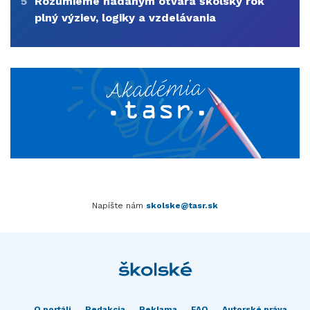
5
Rozumieme nadaným otvára školský rok
plný výziev, logiky a vzdelávania
Napíšte nám
skolske@tasr.sk
O portáli
Redakcia
Reklama
FAQ
Autorské práva