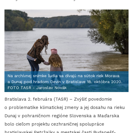
Na archívnej snímke ľudia sa dívajú na sútok riek Morava
a Dunaj pod hradom Devín v Bratislave 18. októbra 2020.
FOTO TASR - Jaroslav Novák
Bratislava 2. februára (TASR) – Zvýšiť povedomie
o problematike klimatickej zmeny a jej dosahu na rieku
Dunaj v pohraničnom regióne Slovenska a Maďarska
bolo cieľom projektu cezhraničnej spolupráce
bratislavskej Petržalky a mestskej časti Budapešť-