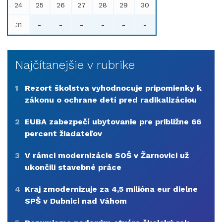
24
25
26
27
28
29
30
31
-
-
-
-
-
-
Najčítanejšie v rubrike
1
Rezort školstva vyhodnocuje pripomienky k
zákonu o ochrane detí pred radikalizáciou
2
EUBA zabezpečí ubytovanie pre približne 66
percent žiadateľov
3
V rámci modernizácie SOŠ v Žarnovici už
ukončili stavebné práce
4
Kraj zmodernizuje za 4,5 milióna eur dielne
SPŠ v Dubnici nad Váhom