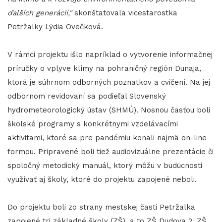
ďalších generácií,"
skonštatovala vicestarostka
Petržalky Lýdia Ovečková.
V rámci projektu išlo napríklad o vytvorenie informačnej
príručky o vplyve klímy na pohraničný región Dunaja,
ktorá je súhrnom odborných poznatkov a cvičení. Na jej
odbornom revidovaní sa podieľal Slovenský
hydrometeorologický ústav (SHMÚ). Nosnou časťou boli
školské programy s konkrétnymi vzdelávacími
aktivitami, ktoré sa pre pandémiu konali najmä on-line
formou. Pripravené boli tiež audiovizuálne prezentácie či
spoločný metodický manuál, ktorý môžu v budúcnosti
využívať aj školy, ktoré do projektu zapojené neboli.
Do projektu boli zo strany mestskej časti Petržalka
zapojené tri základné školy (ZŠ), a to ZŠ Dudova 2, ZŠ