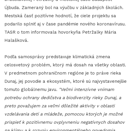
Újbuda. Zameraný bol na výučbu v základných školách.
Mestská časť pozitívne hodnotí, že ciele projektu sa
podarilo splniť aj v čase pandémie nového koronavírusu.
TASR o tom informovala hovorkyňa Petržalky Mária
Halašková.
Podľa samosprávy predstavuje klimatická zmena
celosvetový problém, ktorý má dosah na všetky oblasti.
V predmetnom pohraničnom regióne je to práve rieka
Dunaj, jej povodie a ekosystém, ktoré sú najvystavenejšie
tomuto globálnemu javu.
"Veľmi intenzívne vnímam
potrebu ochrany dedičstva a biodiverzity rieky Dunaj, a
preto považujem za veľmi dôležité aktivity v oblasti
vzdelávania detí a mládeže, pomocou ktorých je možné
prispieť k pozitívnemu ovplyvneniu negatívnych dosahov
na klímu a k rozvoju environmentálneho povedomia