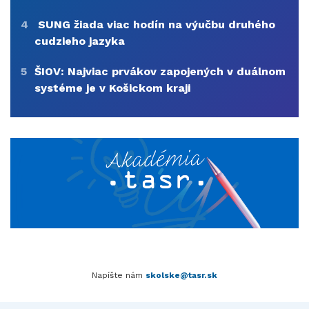
4
SUNG žiada viac hodín na výučbu druhého
cudzieho jazyka
5
ŠIOV: Najviac prvákov zapojených v duálnom
systéme je v Košickom kraji
Napíšte nám
skolske@tasr.sk