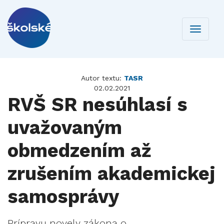
Toggle
navigati
Autor textu:
TASR
02.02.2021
RVŠ SR nesúhlasí s
uvažovaným
obmedzením až
zrušením akademickej
samosprávy
Prípravu novely zákona o