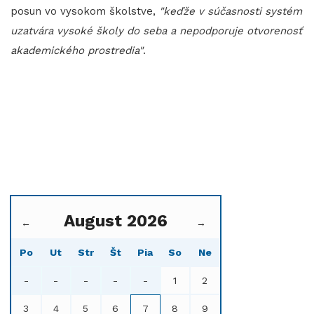
posun vo vysokom školstve,
"keďže v súčasnosti systém
uzatvára vysoké školy do seba a nepodporuje otvorenosť
akademického prostredia"
.
August 2026
←
→
Po
Ut
Str
Št
Pia
So
Ne
-
-
-
-
-
1
2
3
4
5
6
7
8
9