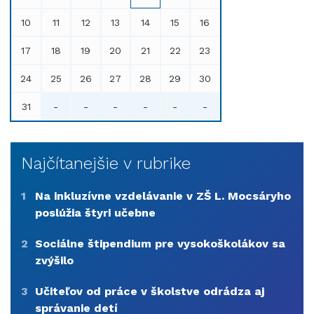
10
11
12
13
14
15
16
17
18
19
20
21
22
23
24
25
26
27
28
29
30
31
-
-
-
-
-
-
Najčítanejšie v rubrike
1
Na inkluzívne vzdelávanie v ZŠ L. Mocsáryho
poslúžia štyri učebne
2
Sociálne štipendium pre vysokoškolákov sa
zvýšilo
3
Učiteľov od práce v školstve odrádza aj
správanie detí