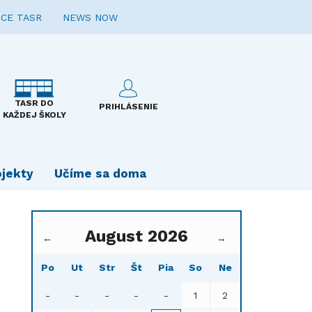
CE TASR
NEWS NOW
TASR DO
PRIHLÁSENIE
KAŽDEJ ŠKOLY
ojekty
Učíme sa doma
August 2026
←
→
Po
Ut
Str
Št
Pia
So
Ne
-
-
-
-
-
1
2