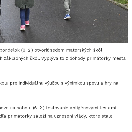
pondelok (8. 2.) otvoriť sedem materských škôl
ch základných škôl. Vyplýva to z dohody primátorky mesta
kolu pre individuálnu výučbu s výnimkou spevu a hry na
hove na sobotu (6. 2.) testovanie antigénovými testami
ľa primátorky záleží na uznesení vlády, ktoré stále