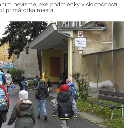
aním nevieme, aké podmienky v skutočnosti
dí primátorka mesta.