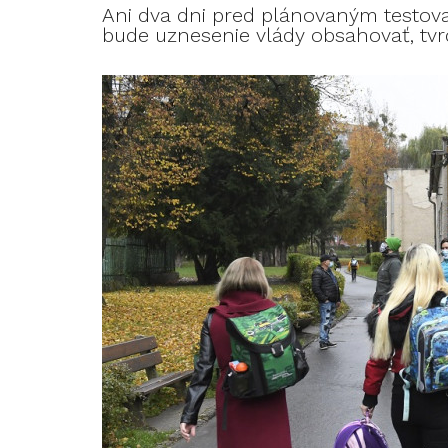
Ani dva dni pred plánovaným testov
bude uznesenie vlády obsahovať, tvr