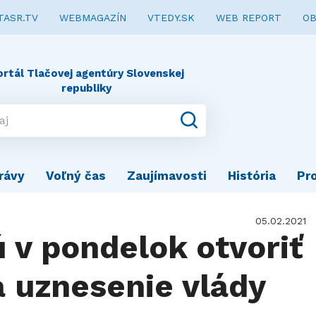
TASR.TV
WEBMAGAZÍN
VTEDY.SK
WEB REPORT
OB
ortál Tlačovej agentúry Slovenskej
republiky
rávy
Voľný čas
Zaujímavosti
História
Pr
05.02.2021
 v pondelok otvoriť
a uznesenie vlády