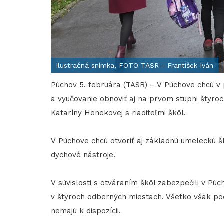
Ilustračná snímka, FOTO TASR - František Iván
Púchov 5. februára (TASR) – V Púchove chcú v 
a vyučovanie obnoviť aj na prvom stupni štyro
Kataríny Henekovej s riaditeľmi škôl.
V Púchove chcú otvoriť aj základnú umeleckú š
dychové nástroje.
V súvislosti s otváraním škôl zabezpečili v Púc
v štyroch odberných miestach. Všetko však pod
nemajú k dispozícii.