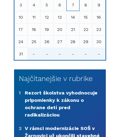
3
4
5
6
7
8
9
10
11
12
13
14
15
16
17
18
19
20
21
22
23
24
25
26
27
28
29
30
31
-
-
-
-
-
-
Najčítanejšie v rubrike
1
Rezort školstva vyhodnocuje
pripomienky k zákonu o
ochrane detí pred
radikalizáciou
2
V rámci modernizácie SOŠ v
Žarnovici už ukončili stavebné