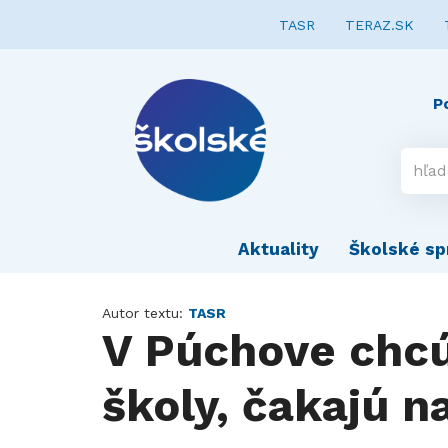
TASR
TERAZ.SK
P
Aktuality
Školské sp
Autor textu:
TASR
V Púchove chcú
školy, čakajú n