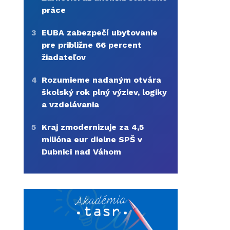
práce
3
EUBA zabezpečí ubytovanie
pre približne 66 percent
žiadateľov
4
Rozumieme nadaným otvára
školský rok plný výziev, logiky
a vzdelávania
5
Kraj zmodernizuje za 4,5
milióna eur dielne SPŠ v
Dubnici nad Váhom