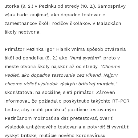
utorka (9. 2.) v Pezinku od stredy (10. 2.). Samosprávy
však bude zaujímať, ako dopadne testovanie
zamestnancov škôl i rodičov školákov. V Malackách
školy neotvoria.
Primátor Pezinka Igor Hianik vníma spôsob otvárania
škôl od pondelka (8. 2.) ako
"hurá systém"
, preto v
meste otvoria školy najskôr až od stredy.
"Chceme
vedieť, ako dopadne testovanie cez víkend. Najprv
chceme vidieť výsledok výskytu britskej mutácie,"
skonštatoval na sociálnej sieti primátor. Zároveň
informoval, že požiadal o poskytnutie takýchto RT-PCR
testov, aby mohli ponúknuť pozitívne testovaným
Pezinčanom možnosť sa dať pretestovať, overiť
výsledok antigénového testovania a potvrdiť či vyvrátiť
výskyt britskej mutácie nového koronavírusu.