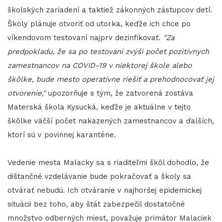
školských zariadení a taktiež zákonných zástupcov detí.
Školy plánuje otvoriť od utorka, keďže ich chce po
víkendovom testovaní najprv dezinfikovať.
"Za
predpokladu, že sa po testovaní zvýši počet pozitívnych
zamestnancov na COVID-19 v niektorej škole alebo
škôlke, bude mesto operatívne riešiť a prehodnocovať jej
otvorenie,"
upozorňuje s tým, že zatvorená zostáva
Materská škola Kysucká, keďže je aktuálne v tejto
škôlke väčší počet nakazených zamestnancov a ďalších,
ktorí sú v povinnej karanténe.
Vedenie mesta Malacky sa s riaditeľmi škôl dohodlo, že
dištančné vzdelávanie bude pokračovať a školy sa
otvárať nebudú. Ich otváranie v najhoršej epidemickej
situácii bez toho, aby štát zabezpečil dostatočné
množstvo odberných miest, považuje primátor Malaciek