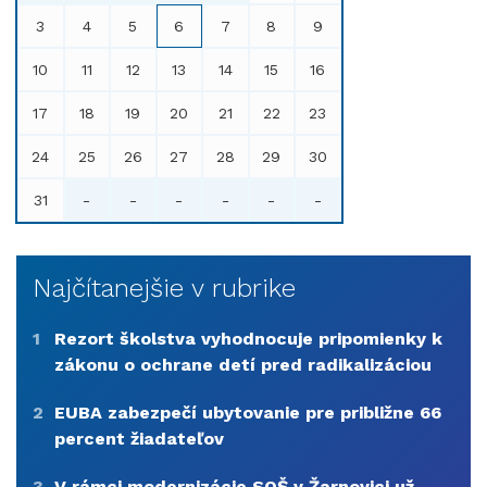
3
4
5
6
7
8
9
10
11
12
13
14
15
16
17
18
19
20
21
22
23
24
25
26
27
28
29
30
31
-
-
-
-
-
-
Najčítanejšie v rubrike
1
Rezort školstva vyhodnocuje pripomienky k
zákonu o ochrane detí pred radikalizáciou
2
EUBA zabezpečí ubytovanie pre približne 66
percent žiadateľov
3
V rámci modernizácie SOŠ v Žarnovici už