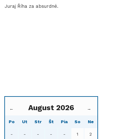
Juraj Říha za absurdné.
August 2026
←
→
Po
Ut
Str
Št
Pia
So
Ne
-
-
-
-
-
1
2