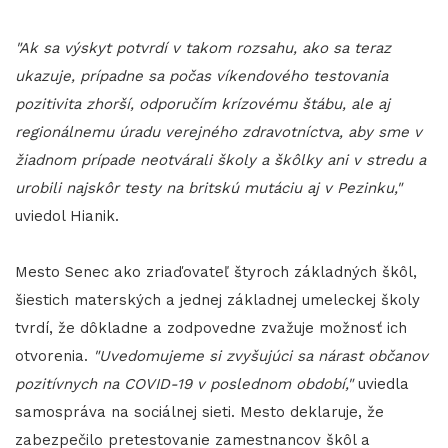
"Ak sa výskyt potvrdí v takom rozsahu, ako sa teraz
ukazuje, prípadne sa počas víkendového testovania
pozitivita zhorší, odporučím krízovému štábu, ale aj
regionálnemu úradu verejného zdravotníctva, aby sme v
žiadnom prípade neotvárali školy a škôlky ani v stredu a
urobili najskôr testy na britskú mutáciu aj v Pezinku,"
uviedol Hianik.
Mesto Senec ako zriaďovateľ štyroch základných škôl,
šiestich materských a jednej základnej umeleckej školy
tvrdí, že dôkladne a zodpovedne zvažuje možnosť ich
otvorenia.
"Uvedomujeme si zvyšujúci sa nárast občanov
pozitívnych na COVID-19 v poslednom období,"
uviedla
samospráva na sociálnej sieti. Mesto deklaruje, že
zabezpečilo pretestovanie zamestnancov škôl a