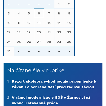
-
-
-
-
-
1
2
3
4
5
6
7
8
9
10
11
12
13
14
15
16
17
18
19
20
21
22
23
24
25
26
27
28
29
30
31
-
-
-
-
-
-
Najčítanejšie v rubrike
1
Rezort školstva vyhodnocuje pripomienky k
zákonu o ochrane detí pred radikalizáciou
2
V rámci modernizácie SOŠ v Žarnovici už
ukončili stavebné práce