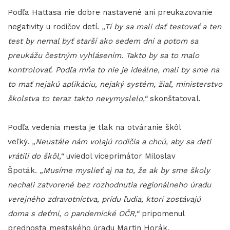
Podľa Hattasa nie dobre nastavené ani preukazovanie
negativity u rodičov detí.
„Tí by sa mali dať testovať a ten
test by nemal byť starší ako sedem dní a potom sa
preukážu čestným vyhlásením. Takto by sa to malo
kontrolovať. Podľa mňa to nie je ideálne, mali by sme na
to mať nejakú aplikáciu, nejaký systém, žiaľ, ministerstvo
školstva to teraz takto nevymyslelo,“
skonštatoval.
Podľa vedenia mesta je tlak na otváranie škôl
veľký.
„Neustále nám volajú rodičia a chcú, aby sa deti
vrátili do škôl,“
uviedol viceprimátor Miloslav
Špoták.
„Musíme myslieť aj na to, že ak by sme školy
nechali zatvorené bez rozhodnutia regionálneho úradu
verejného zdravotníctva, prídu ľudia, ktorí zostávajú
doma s deťmi, o pandemické OČR,“
pripomenul
prednosta mestského úradu Martin Horák.