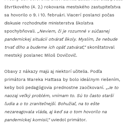
štvrtkového (4. 2.) rokovania mestského zastupiteľstva
sa hovorilo o 9. i 10. februári. Viacerí poslanci počas
diskusie rozhodnutie ministerstva školstva
spochybňovali.
„Neviem, či je rozumné v súčasnej
pandemickej situácii otvárať školy. Myslím, že nebude
trvať dlho a budeme ich opäť zatvárať,“
skonštatoval
mestský poslanec Miloš Dovičovič.
Obavy z nákazy majú aj niektorí učitelia. Podľa
primátora Mareka Hattasa by bolo ideálnym riešením,
keby boli pedagógovia prednostne zaočkovaní.
„Je to
naozaj veľký problém, vnímam to. Sú to často starší
ľudia a o to zraniteľnejší. Bohužiaľ, na to ešte
nezareagovala vláda, aj keď sa o tom hovorilo na
pandemickej komisii,“
uviedol primátor.