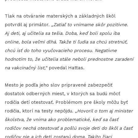
Tlak na otváranie materských a základných škôl
potvrdil aj primátor.
„Zatiaľ to vnímame skôr pozitívne.
Aj deti, aj učitelia sa tešia. Doba, keď boli spolu iba
online, bola veľmi dlhá. Takže tí ľudia sa chcú stretnúť,
chcú ísť do toho vyučovacieho procesu. Negatívne
hodnotím to, že učitelia stále neboli prednostne zaradení
na vakcinačný list,“
povedal Hattas.
Mesto je podľa jeho slov pripravené zabezpečiť
dostatok odberných miest, v ktorých sa budú môcť
rodičia detí otestovať. Problémom pre školy môžu byť
rodičia, ktorí na testy nepôjdu.
„Hovoril o tom aj minister
školstva, že vníma ako problematické, keď sa časť
rodičov nechá otestovať a pošlú svoje deti do škôl a časť
rodičov nie a ich deti zostanú doma. Takíto žiaci