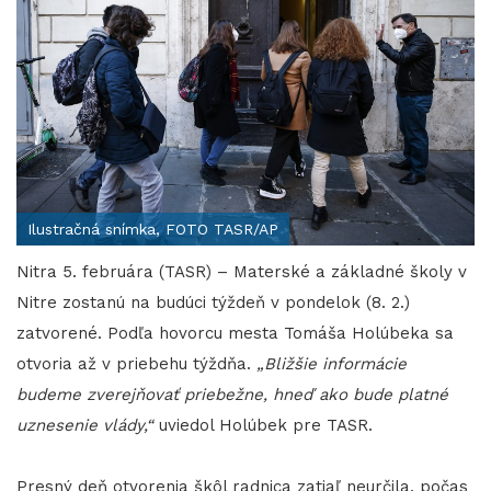
Ilustračná snímka, FOTO TASR/AP
Nitra 5. februára (TASR) – Materské a základné školy v
Nitre zostanú na budúci týždeň v pondelok (8. 2.)
zatvorené. Podľa hovorcu mesta Tomáša Holúbeka sa
otvoria až v priebehu týždňa.
„Bližšie informácie
budeme zverejňovať priebežne, hneď ako bude platné
uznesenie vlády,“
uviedol Holúbek pre TASR.
Presný deň otvorenia škôl radnica zatiaľ neurčila, počas