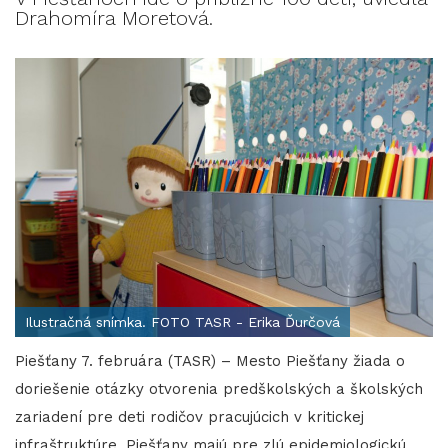
Drahomíra Moretová.
Ilustračná snímka. FOTO TASR - Erika Ďurčová
Piešťany 7. februára (TASR) – Mesto Piešťany žiada o
doriešenie otázky otvorenia predškolských a školských
zariadení pre deti rodičov pracujúcich v kritickej
infraštruktúre. Piešťany majú pre zlú epidemiologickú