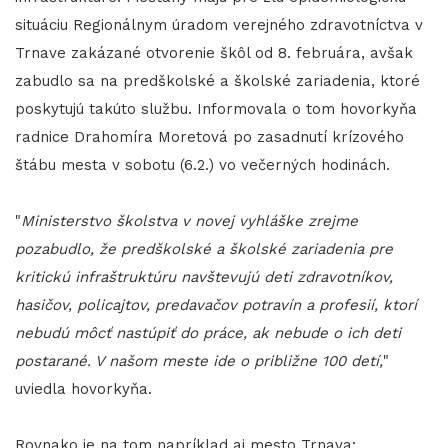
situáciu Regionálnym úradom verejného zdravotníctva v
Trnave zakázané otvorenie škôl od 8. februára, avšak
zabudlo sa na predškolské a školské zariadenia, ktoré
poskytujú takúto službu. Informovala o tom hovorkyňa
radnice Drahomíra Moretová po zasadnutí krízového
štábu mesta v sobotu (6.2.) vo večerných hodinách.
"
Ministerstvo školstva v novej vyhláške zrejme
pozabudlo, že predškolské a školské zariadenia pre
kritickú infraštruktúru navštevujú deti zdravotníkov,
hasičov, policajtov, predavačov potravín a profesií, ktorí
nebudú môcť nastúpiť do práce, ak nebude o ich deti
postarané. V našom meste ide o približne 100 detí,
"
uviedla hovorkyňa.
Rovnako je na tom napríklad aj mesto Trnava;