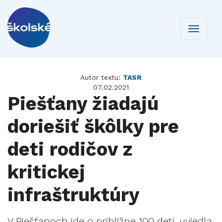
Toggle
navigati
Autor textu:
TASR
07.02.2021
Piešťany žiadajú
doriešiť škôlky pre
deti rodičov z
kritickej
infraštruktúry
V Piešťanoch ide o približne 100 detí, uviedla