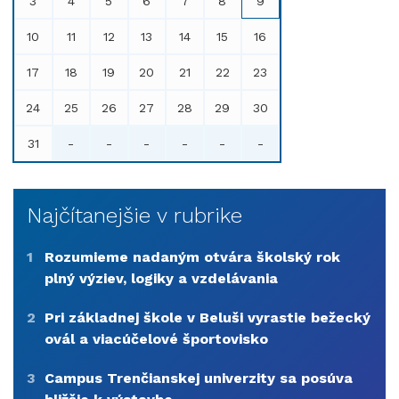
3
4
5
6
7
8
9
10
11
12
13
14
15
16
17
18
19
20
21
22
23
24
25
26
27
28
29
30
31
-
-
-
-
-
-
Najčítanejšie v rubrike
1
Rozumieme nadaným otvára školský rok
plný výziev, logiky a vzdelávania
2
Pri základnej škole v Beluši vyrastie bežecký
ovál a viacúčelové športovisko
3
Campus Trenčianskej univerzity sa posúva