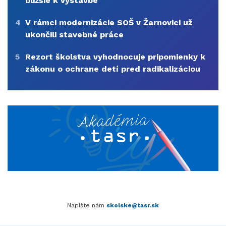
bližšie k výstavbe
4
V rámci modernizácie SOŠ v Žarnovici už
ukončili stavebné práce
5
Rezort školstva vyhodnocuje pripomienky k
zákonu o ochrane detí pred radikalizáciou
Napíšte nám
skolske@tasr.sk