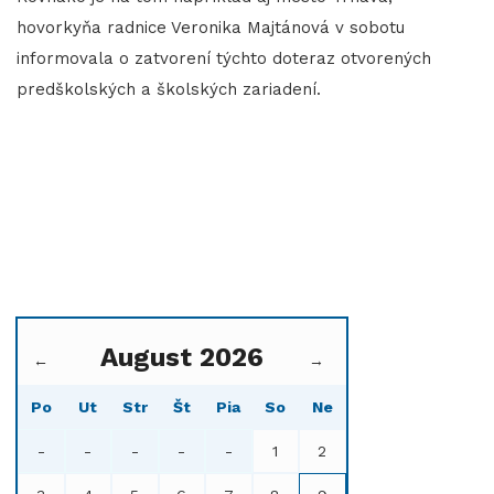
hovorkyňa radnice Veronika Majtánová v sobotu
informovala o zatvorení týchto doteraz otvorených
predškolských a školských zariadení.
August 2026
←
→
Po
Ut
Str
Št
Pia
So
Ne
-
-
-
-
-
1
2