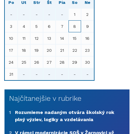
Po
Ut
Str
Št
Pia
So
Ne
-
-
-
-
-
1
2
3
4
5
6
7
8
9
10
11
12
13
14
15
16
17
18
19
20
21
22
23
24
25
26
27
28
29
30
31
-
-
-
-
-
-
Najčítanejšie v rubrike
1
Rozumieme nadaným otvára školský rok
plný výziev, logiky a vzdelávania
2
V rámci modernizácie SOŠ v Žarnovici už