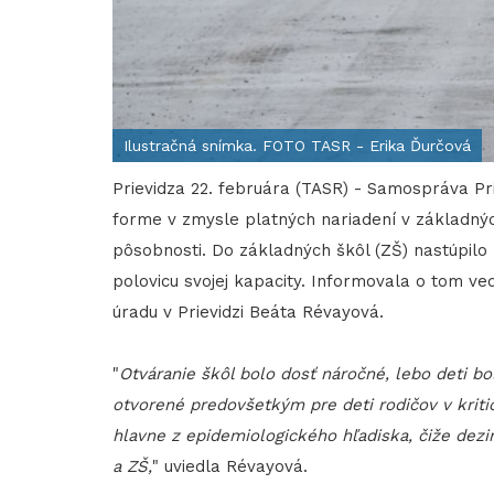
Ilustračná snímka. FOTO TASR - Erika Ďurčová
Prievidza 22. februára (TASR) - Samospráva Pr
forme v zmysle platných nariadení v základnýc
pôsobnosti. Do základných škôl (ZŠ) nastúpilo 
polovicu svojej kapacity. Informovala o tom v
úradu v Prievidzi Beáta Révayová.
"
Otváranie škôl bolo dosť náročné, lebo deti b
otvorené predovšetkým pre deti rodičov v kritic
hlavne z epidemiologického hľadiska, čiže de
a ZŠ,
" uviedla Révayová.