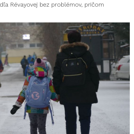
odľa Révayovej bez problémov, pričom