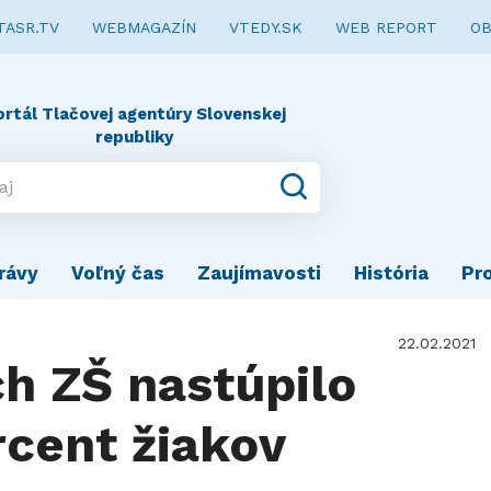
TASR.TV
WEBMAGAZÍN
VTEDY.SK
WEB REPORT
OB
ortál Tlačovej agentúry Slovenskej
republiky
rávy
Voľný čas
Zaujímavosti
História
Pr
22.02.2021
ch ZŠ nastúpilo
rcent žiakov