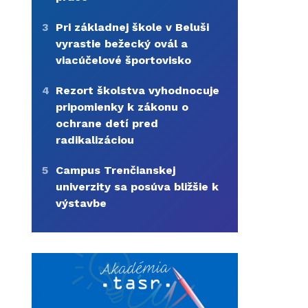
3
Pri základnej škole v Beluši
vyrastie bežecký ovál a
viacúčelové športovisko
4
Rezort školstva vyhodnocuje
pripomienky k zákonu o
ochrane detí pred
radikalizáciou
5
Campus Trenčianskej
univerzity sa posúva bližšie k
výstavbe