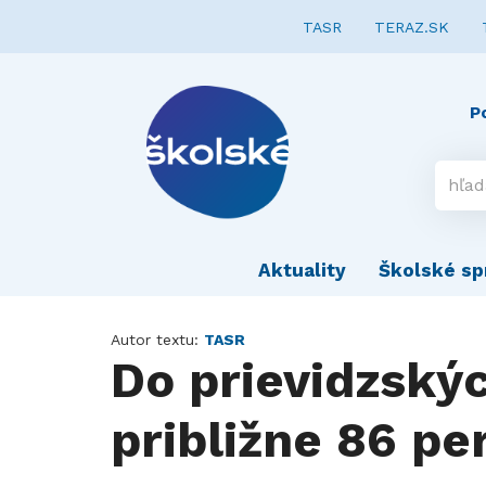
TASR
TERAZ.SK
P
Aktuality
Školské sp
Autor textu:
TASR
Do prievidzský
približne 86 pe