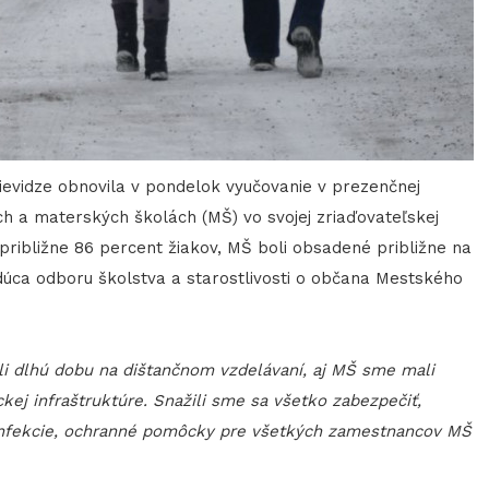
ievidze obnovila v pondelok vyučovanie v prezenčnej
h a materských školách (MŠ) vo svojej zriaďovateľskej
približne 86 percent žiakov, MŠ boli obsadené približne na
edúca odboru školstva a starostlivosti o občana Mestského
oli dlhú dobu na dištančnom vzdelávaní, aj MŠ sme mali
kej infraštruktúre. Snažili sme sa všetko zabezpečiť,
zinfekcie, ochranné pomôcky pre všetkých zamestnancov MŠ