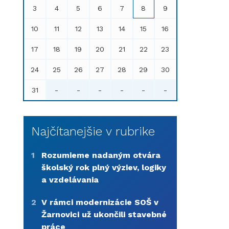
3
4
5
6
7
8
9
10
11
12
13
14
15
16
17
18
19
20
21
22
23
24
25
26
27
28
29
30
31
-
-
-
-
-
-
Najčítanejšie v rubrike
1
Rozumieme nadaným otvára
školský rok plný výziev, logiky
a vzdelávania
2
V rámci modernizácie SOŠ v
Žarnovici už ukončili stavebné
práce