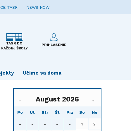
CE TASR
NEWS NOW
TASR DO
PRIHLÁSENIE
KAŽDEJ ŠKOLY
ojekty
Učíme sa doma
August 2026
←
→
Po
Ut
Str
Št
Pia
So
Ne
-
-
-
-
-
1
2