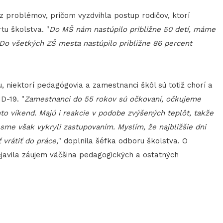
z problémov, pričom vyzdvihla postup rodičov, ktorí
tu školstva. "
Do MŠ nám nastúpilo približne 50 detí, máme
Do všetkých ZŠ mesta nastúpilo približne 86 percent
, niektorí pedagógovia a zamestnanci škôl sú totiž chorí a
D-19. "
Zamestnanci do 55 rokov sú očkovaní, očkujeme
ento víkend. Majú i reakcie v podobe zvýšených teplôt, takže
sme však vykryli zastupovaním. Myslím, že najbližšie dni
vrátiť do práce,
" doplnila šéfka odboru školstva. O
ejavila záujem väčšina pedagogických a ostatných