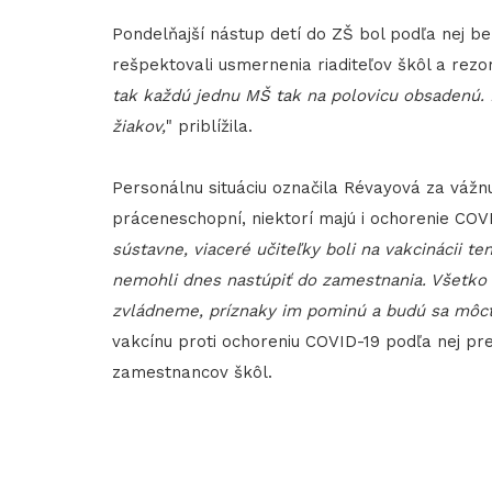
Pondelňajší nástup detí do ZŠ bol podľa nej be
rešpektovali usmernenia riaditeľov škôl a rezor
tak každú jednu MŠ tak na polovicu obsadenú. 
žiakov,
" priblížila.
Personálnu situáciu označila Révayová za vážnu
práceneschopní, niektorí majú i ochorenie COVI
sústavne, viaceré učiteľky boli na vakcinácii t
nemohli dnes nastúpiť do zamestnania. Všetko 
zvládneme, príznaky im pominú a budú sa môcť 
vakcínu proti ochoreniu COVID-19 podľa nej pr
zamestnancov škôl.