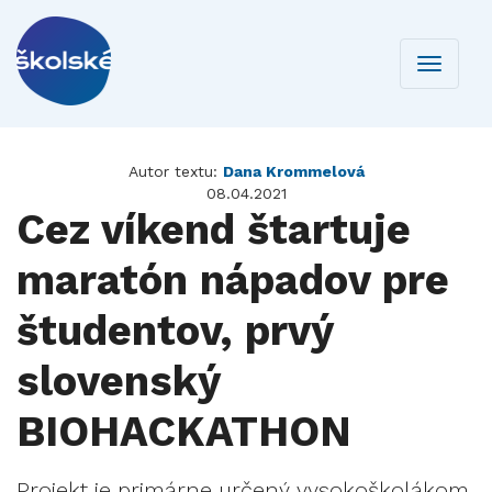
Toggle
navigati
Autor textu:
Dana Krommelová
08.04.2021
Cez víkend štartuje
maratón nápadov pre
študentov, prvý
slovenský
BIOHACKATHON
Projekt je primárne určený vysokoškolákom