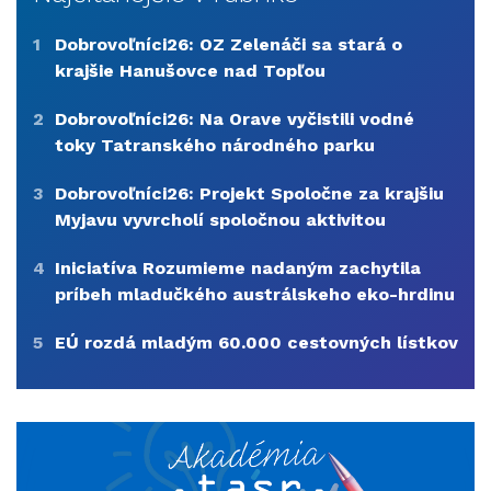
1
Dobrovoľníci26: OZ Zelenáči sa stará o
krajšie Hanušovce nad Topľou
2
Dobrovoľníci26: Na Orave vyčistili vodné
toky Tatranského národného parku
3
Dobrovoľníci26: Projekt Spoločne za krajšiu
Myjavu vyvrcholí spoločnou aktivitou
4
Iniciatíva Rozumieme nadaným zachytila
príbeh mladučkého austrálskeho eko-hrdinu
5
EÚ rozdá mladým 60.000 cestovných lístkov