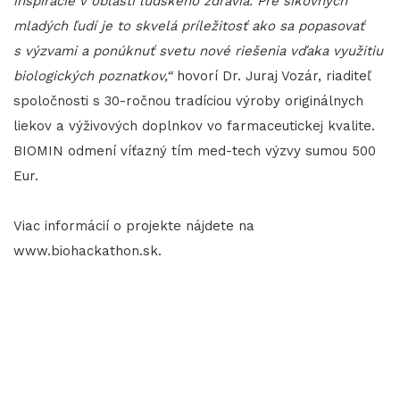
inšpirácie v oblasti ľudského zdravia. Pre šikovných
mladých ľudí je to skvelá príležitosť ako sa popasovať
s výzvami a ponúknuť svetu nové riešenia vďaka využitiu
biologických poznatkov,“
hovorí Dr. Juraj Vozár, riaditeľ
spoločnosti s 30-ročnou tradíciou výroby originálnych
liekov a výživových doplnkov vo farmaceutickej kvalite.
BIOMIN odmení víťazný tím med-tech výzvy sumou 500
Eur.
Viac informácií o projekte nájdete na
www.biohackathon.sk.