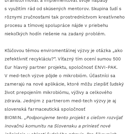
brainstormovať a implementovať svoje nápady
s využitím rád od skúsených mentorov. Skupina ľudí s
rôznymi zručnosťami tak prostredníctvom kreatívneho
procesu a tímovej spolupráce nájde v priebehu
niekoľkých hodín riešenie na zadaný problém.
Kľúčovou témou enviromentálnej výzvy je otázka „ako
zefektívniť recykláciu?“. Víťazný tím ocení sumou 500
Eur hlavný partner projektu, spoločnosť ENVI-PAK.
V med-tech výzve pôjde o mikrobióm. Účastníci sa
zamerajú na nové aplikácie, ktoré môžu zlepšiť ľudský
život prepojením mikrobiómu, výživy a celkového
zdravia. Jedným z partnerom med-tech výzvy je aj
slovenská farmaceutická spoločnosť
BIOMIN.
„Podporujeme tento projekt s cieľom rozvíjať
inovačnú komunitu na Slovensku a priniesť nové