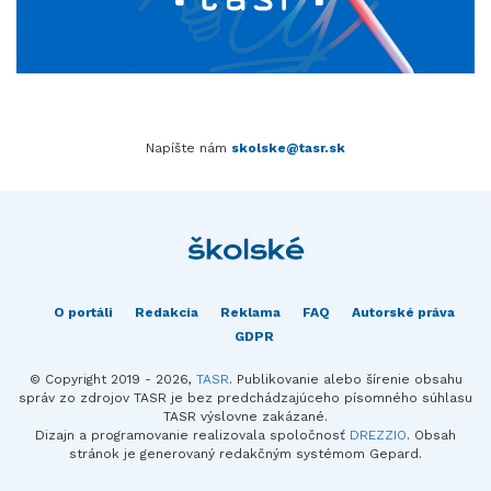
Napíšte nám
skolske@tasr.sk
O portáli
Redakcia
Reklama
FAQ
Autorské práva
GDPR
© Copyright 2019 - 2026,
TASR
. Publikovanie alebo šírenie obsahu
správ zo zdrojov TASR je bez predchádzajúceho písomného súhlasu
TASR výslovne zakázané.
Dizajn a programovanie realizovala spoločnosť
DREZZIO
. Obsah
stránok je generovaný redakčným systémom Gepard.