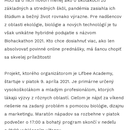
Hoci sa o nich hovorí menej ako o školákoch zo
základných a stredných škôl, pandémia zasiahla ich
štúdium a bežný život rovnako výrazne. Pre nadšencov
z oblasti ekológie, biológie a nových technológií je tu
však unikátne hybridné podujatie s názvom
Biohackathon 2021. Kto chce dosiahnuť viac, ako len
absolvovať povinné online prednášky, má šancu chopiť
sa skvelej príležitosti!
Projekt, ktorého organizátorom je Lifbee Academy,
štartuje v piatok 9. apríla 2021. Je primárne určený
vysokoškolákom a mladým profesionálom, ktorých
lákajú výzvy z rôznych oblastí. Cieľom je nájsť za víkend
riešenie na zadaný problém s pomocou biológie, dizajnu
a marketingu. Maratón nápadov sa rozbehne v piatok
podvečer o 17:00 a bohatý program skončí v nedeľu