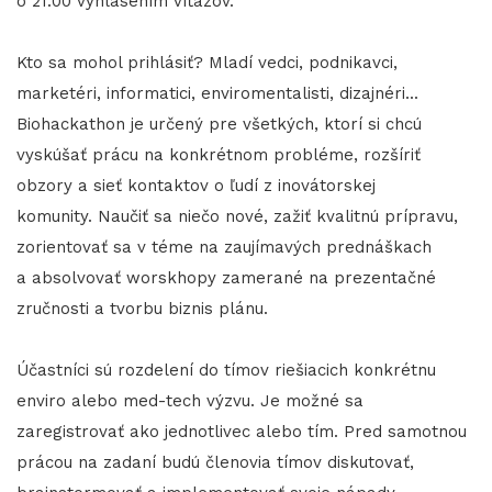
o 21:00 vyhlásením víťazov.
Kto sa mohol prihlásiť? Mladí vedci, podnikavci,
marketéri, informatici, enviromentalisti, dizajnéri...
Biohackathon je určený pre všetkých, ktorí si chcú
vyskúšať prácu na konkrétnom probléme, rozšíriť
obzory a sieť kontaktov o ľudí z inovátorskej
komunity. Naučiť sa niečo nové, zažiť kvalitnú prípravu,
zorientovať sa v téme na zaujímavých prednáškach
a absolvovať worskhopy zamerané na prezentačné
zručnosti a tvorbu biznis plánu.
Účastníci sú rozdelení do tímov riešiacich konkrétnu
enviro alebo med-tech výzvu. Je možné sa
zaregistrovať ako jednotlivec alebo tím. Pred samotnou
prácou na zadaní budú členovia tímov diskutovať,