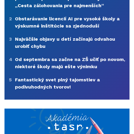
„Cesta zálohovania pre najmenších“
2
Obstarávanie licencií AI pre vysoké školy a
výskumné inštitúcie sa zjednoduší
3
Najväčšie objavy u detí začínajú odvahou
urobiť chybu
4
Od septembra sa začne na ZŠ učiť po novom,
niektoré školy majú ešte výnimku
5
Fantastický svet plný tajomstiev a
podivuhodných tvorov!