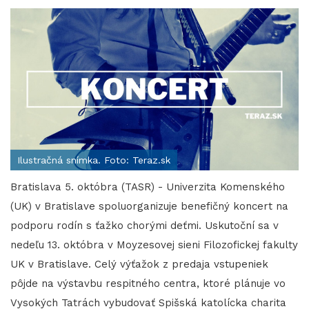
Ilustračná snímka. Foto: Teraz.sk
Bratislava 5. októbra (TASR) - Univerzita Komenského
(UK) v Bratislave spoluorganizuje benefičný koncert na
podporu rodín s ťažko chorými deťmi. Uskutoční sa v
nedeľu 13. októbra v Moyzesovej sieni Filozofickej fakulty
UK v Bratislave. Celý výťažok z predaja vstupeniek
pôjde na výstavbu respitného centra, ktoré plánuje vo
Vysokých Tatrách vybudovať Spišská katolícka charita