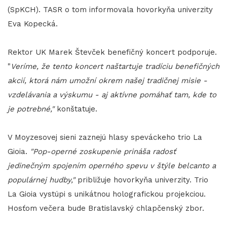
(SpKCH). TASR o tom informovala hovorkyňa univerzity
Eva Kopecká.
Rektor UK Marek Števček benefičný koncert podporuje.
"
Veríme, že tento koncert naštartuje tradíciu benefičných
akcií, ktorá nám umožní okrem našej tradičnej misie -
vzdelávania a výskumu - aj aktívne pomáhať tam, kde to
je potrebné,"
konštatuje.
V Moyzesovej sieni zaznejú hlasy speváckeho trio La
Gioia.
"Pop-operné zoskupenie prináša radosť
jedinečným spojením operného spevu v štýle belcanto a
populárnej hudby,"
približuje hovorkyňa univerzity. Trio
La Gioia vystúpi s unikátnou holografickou projekciou.
Hosťom večera bude Bratislavský chlapčenský zbor.