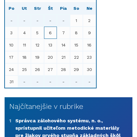
Po
Ut
Str
Št
Pia
So
Ne
-
-
-
-
-
1
2
3
4
5
6
7
8
9
10
11
12
13
14
15
16
17
18
19
20
21
22
23
24
25
26
27
28
29
30
31
-
-
-
-
-
-
Najčítanejšie v rubrike
1
Správca zálohového systému, n. o.,
sprístupnil učiteľom metodické materiály
pre žiakov prvého stupňa základných škôl