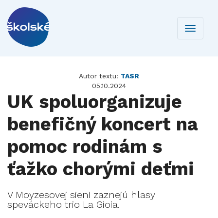
Toggle
navigati
Autor textu:
TASR
05.10.2024
UK spoluorganizuje
benefičný koncert na
pomoc rodinám s
ťažko chorými deťmi
V Moyzesovej sieni zaznejú hlasy
speváckeho trio La Gioia.