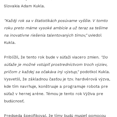
Slovakia Adam Kukla.
"Každý rok sa v štatistikách posúvame vyššie. V tomto
roku preto máme vysoké ambície a už teraz sa tešíme
na inovatívne riešenia talentovaných tímov,"
uviedol
Kukla.
Priblížil, že tento rok bude v súťaži viacero zmien.
"Do
súťaže je možné vstúpiť prostredníctvom troch výziev,
pričom z každej sa očakáva iný výstup,"
podotkol Kukla.
Vysvetlil, že základnou časťou je tzv. hardvérová výzva,
kde tím navrhuje, konštruuje a programuje robota pre
súťaž v hernej aréne. Témou je tento rok Výživa pre
budúcnosť.
Predseda špecifikoval, že tímy budú musieť pomocou