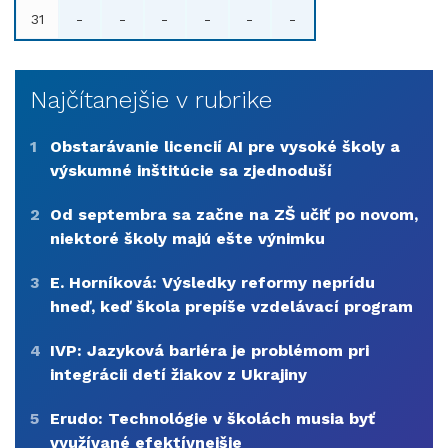
31
-
-
-
-
-
-
Najčítanejšie v rubrike
1
Obstarávanie licencií AI pre vysoké školy a
výskumné inštitúcie sa zjednoduší
2
Od septembra sa začne na ZŠ učiť po novom,
niektoré školy majú ešte výnimku
3
E. Horníková: Výsledky reformy neprídu
hneď, keď škola prepíše vzdelávací program
4
IVP: Jazyková bariéra je problémom pri
integrácii detí žiakov z Ukrajiny
5
Erudo: Technológie v školách musia byť
využívané efektívnejšie