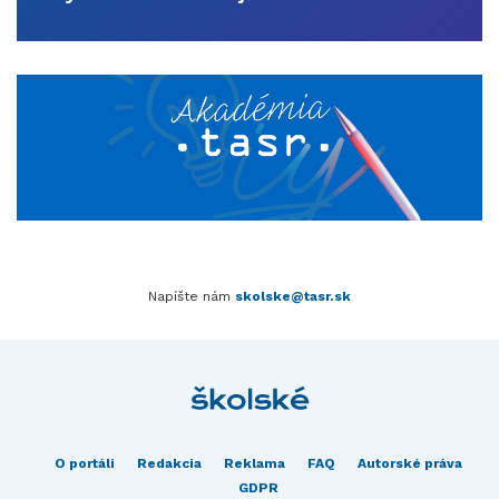
Napíšte nám
skolske@tasr.sk
O portáli
Redakcia
Reklama
FAQ
Autorské práva
GDPR