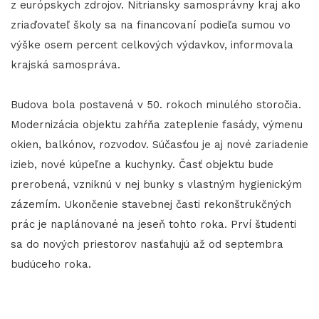
z európskych zdrojov. Nitriansky samosprávny kraj ako
zriaďovateľ školy sa na financovaní podieľa sumou vo
výške osem percent celkových výdavkov, informovala
krajská samospráva.
Budova bola postavená v 50. rokoch minulého storočia.
Modernizácia objektu zahŕňa zateplenie fasády, výmenu
okien, balkónov, rozvodov. Súčasťou je aj nové zariadenie
izieb, nové kúpeľne a kuchynky. Časť objektu bude
prerobená, vzniknú v nej bunky s vlastným hygienickým
zázemím. Ukončenie stavebnej časti rekonštrukčných
prác je naplánované na jeseň tohto roka. Prví študenti
sa do nových priestorov nasťahujú až od septembra
budúceho roka.