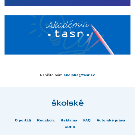
Napíšte nám
skolske@tasr.sk
O portáli
Redakcia
Reklama
FAQ
Autorské práva
GDPR