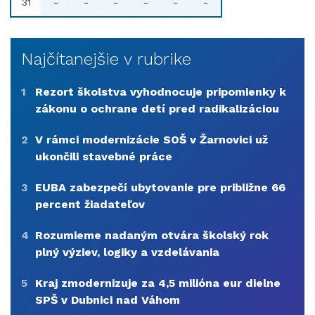
31
-
-
-
-
-
-
Najčítanejšie v rubrike
1
Rezort školstva vyhodnocuje pripomienky k
zákonu o ochrane detí pred radikalizáciou
2
V rámci modernizácie SOŠ v Žarnovici už
ukončili stavebné práce
3
EUBA zabezpečí ubytovanie pre približne 66
percent žiadateľov
4
Rozumieme nadaným otvára školský rok
plný výziev, logiky a vzdelávania
5
Kraj zmodernizuje za 4,5 milióna eur dielne
SPŠ v Dubnici nad Váhom