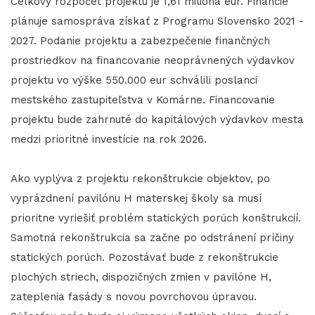
Celkový rozpočet projektu je 1,61 milióna eur. Financie
plánuje samospráva získať z Programu Slovensko 2021 -
2027. Podanie projektu a zabezpečenie finančných
prostriedkov na financovanie neoprávnených výdavkov
projektu vo výške 550.000 eur schválili poslanci
mestského zastupiteľstva v Komárne. Financovanie
projektu bude zahrnuté do kapitálových výdavkov mesta
medzi prioritné investície na rok 2026.
Ako vyplýva z projektu rekonštrukcie objektov, po
vyprázdnení pavilónu H materskej školy sa musí
prioritne vyriešiť problém statických porúch konštrukcií.
Samotná rekonštrukcia sa začne po odstránení príčiny
statických porúch. Pozostávať bude z rekonštrukcie
plochých striech, dispozičných zmien v pavilóne H,
zateplenia fasády s novou povrchovou úpravou.