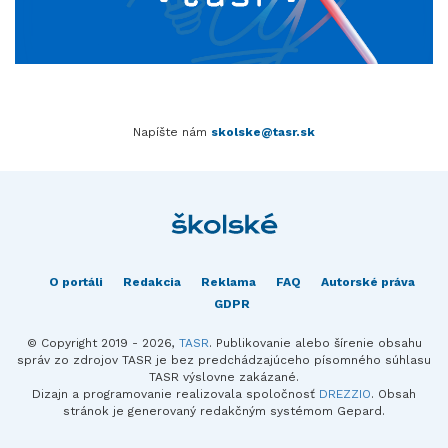
Napíšte nám
skolske@tasr.sk
O portáli
Redakcia
Reklama
FAQ
Autorské práva
GDPR
© Copyright 2019 - 2026,
TASR
. Publikovanie alebo šírenie obsahu
správ zo zdrojov TASR je bez predchádzajúceho písomného súhlasu
TASR výslovne zakázané.
Dizajn a programovanie realizovala spoločnosť
DREZZIO
. Obsah
stránok je generovaný redakčným systémom Gepard.