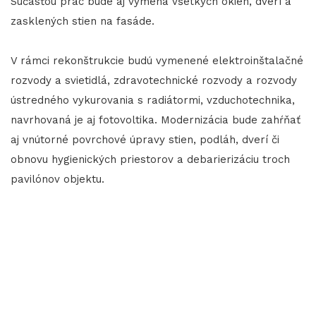
Súčasťou prác bude aj výmena všetkých okien, dverí a
zasklených stien na fasáde.
​​​​​​​V rámci rekonštrukcie budú vymenené elektroinštalačné
rozvody a svietidlá, zdravotechnické rozvody a rozvody
ústredného vykurovania s radiátormi, vzduchotechnika,
navrhovaná je aj fotovoltika. Modernizácia bude zahŕňať
aj vnútorné povrchové úpravy stien, podláh, dverí či
obnovu hygienických priestorov a debarierizáciu troch
pavilónov objektu.