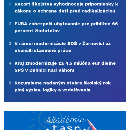
1
Rezort školstva vyhodnocuje pripomienky k
zákonu o ochrane detí pred radikalizáciou
2
EUBA zabezpečí ubytovanie pre približne 66
percent žiadateľov
3
V rámci modernizácie SOŠ v Žarnovici už
ukončili stavebné práce
4
Kraj zmodernizuje za 4,5 milióna eur dielne
SPŠ v Dubnici nad Váhom
5
Rozumieme nadaným otvára školský rok
plný výziev, logiky a vzdelávania