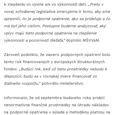
k zlepšeniu vo vývine ani vo výkonnosti detí.
„Preto v
novej schválenej legislatíve smerujeme k tomu, aby sme
spresnili, čo je podporné opatrenie, ako sa prideľuje a čo
má byť jeho cieľom. Postupne budeme analyzovať, aký
vplyv majú tieto podporné opatrenia na zlepšenie
výkonnosti a pozornosti dieťaťa,“
doplnilo MŠVVaM.
Zároveň podotklo, že viacero podporných opatrení bolo
tento rok financovaných z európskych štrukturálnych
fondov.
„Budúci rok, keď už tieto prostriedky nebudú k
dispozícii, budú sa v rovnakej miere financovať zo
štátneho rozpočtu,“
potvrdilo ministerstvo.
Informovalo, že od septembra budúceho roka pridelí
nenormatívne finančné prostriedky na úhradu nákladov
na podporné opatrenia v súlade s metodikou platnou na