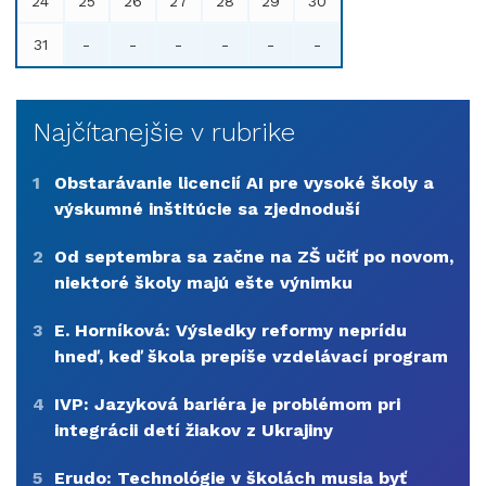
24
25
26
27
28
29
30
31
-
-
-
-
-
-
Najčítanejšie v rubrike
1
Obstarávanie licencií AI pre vysoké školy a
výskumné inštitúcie sa zjednoduší
2
Od septembra sa začne na ZŠ učiť po novom,
niektoré školy majú ešte výnimku
3
E. Horníková: Výsledky reformy neprídu
hneď, keď škola prepíše vzdelávací program
4
IVP: Jazyková bariéra je problémom pri
integrácii detí žiakov z Ukrajiny
5
Erudo: Technológie v školách musia byť