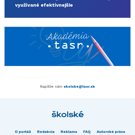
využívané efektívnejšie
Napíšte nám
skolske@tasr.sk
O portáli
Redakcia
Reklama
FAQ
Autorské práva