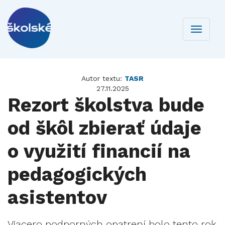
Toggle
navigati
Autor textu:
TASR
27.11.2025
Rezort školstva bude
od škôl zbierať údaje
o využití financií na
pedagogických
asistentov
Viacero podporných opatrení bolo tento rok