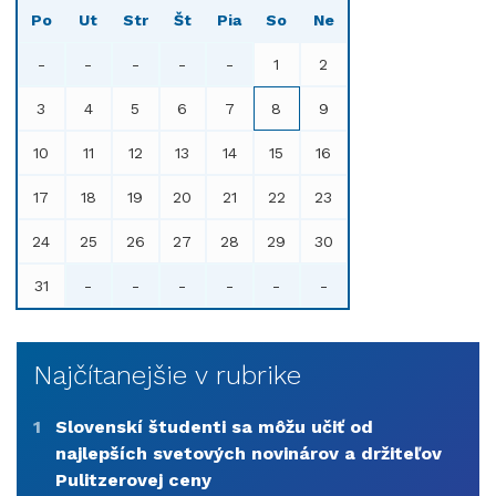
Po
Ut
Str
Št
Pia
So
Ne
-
-
-
-
-
1
2
3
4
5
6
7
8
9
10
11
12
13
14
15
16
17
18
19
20
21
22
23
24
25
26
27
28
29
30
31
-
-
-
-
-
-
Najčítanejšie v rubrike
1
Slovenskí študenti sa môžu učiť od
najlepších svetových novinárov a držiteľov
Pulitzerovej ceny