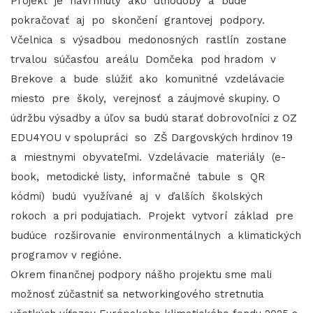
Projekt je navrhnutý ako dlhodobý a bude
pokračovať aj po skončení grantovej podpory.
Včelnica s výsadbou medonosných rastlín zostane
trvalou súčasťou areálu Domčeka pod hradom v
Brekove a bude slúžiť ako komunitné vzdelávacie
miesto pre školy, verejnosť a záujmové skupiny. O
údržbu výsadby a úľov sa budú starať dobrovoľníci z OZ
EDU4YOU v spolupráci so ZŠ Dargovských hrdinov 19
a miestnymi obyvateľmi. Vzdelávacie materiály (e-
book, metodické listy, informačné tabule s QR
kódmi) budú využívané aj v ďalších školských
rokoch a pri podujatiach. Projekt vytvorí základ pre
budúce rozširovanie environmentálnych a klimatických
programov v regióne.
Okrem finančnej podpory nášho projektu sme mali
možnosť zúčastniť sa networkingového stretnutia