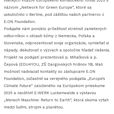
všetkých víťazov Európskeho klimatického fondu 2025 s
názvom „Network for Green Europe“, ktoré sa
uskutočnilo v Berline, pod záštitou našich partnerov z
E.ON Foundation.
Podujatie nám ponúklo príležitosť stretnúť zanietených
odborníkov v oblasti klímy z Nemecka, Poľska a
Slovenska, odprezentovať svoje organizácie, vymieňať si
nápady, diskutovať o výzvach a spoločne hľadať riešenia.
Projekt na podujatí prezentovali p. Mihaľková a p.
Čepová (EDU4YOU, ZŠ Dargovských hrdinov 19). Mali
možnosť nadviazať kontakty so zástupcami E.ON
Foundation, zúčastniť sa verejného podujatia „Europe’s
Climate Future“ založeného na Európskom prieskume
2025 a navštíviť E-WERK Luckenwalde s výstavou
„Mensch Maschine: Return to Earth“, ktorá skúma vzťah
medzi ľuďmi, strojmi a planétou.