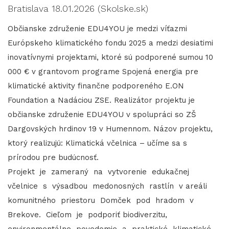
Bratislava 18.01.2026 (Skolske.sk)
Občianske združenie EDU4YOU je medzi víťazmi
Európskeho klimatického fondu 2025 a medzi desiatimi
inovatívnymi projektami, ktoré sú podporené sumou 10
000 € v grantovom programe Spojená energia pre
klimatické aktivity finančne podporeného E.ON
Foundation a Nadáciou ZSE. Realizátor projektu je
občianske združenie EDU4YOU v spolupráci so ZŠ
Dargovských hrdinov 19 v Humennom. Názov projektu,
ktorý realizujú: Klimatická včelnica – učíme sa s
prírodou pre budúcnosť.
Projekt je zameraný na vytvorenie edukačnej
včelnice s výsadbou medonosných rastlín v areáli
komunitného priestoru Domček pod hradom v
Brekove. Cieľom je podporiť biodiverzitu,