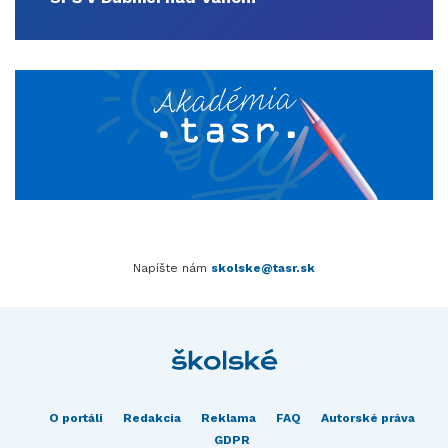
Napíšte nám
skolske@tasr.sk
O portáli
Redakcia
Reklama
FAQ
Autorské práva
GDPR