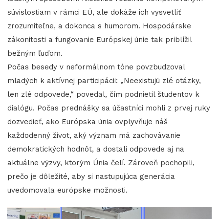
súvislostiam v rámci EÚ, ale dokáže ich vysvetliť
zrozumiteľne, a dokonca s humorom. Hospodárske
zákonitosti a fungovanie Európskej únie tak priblížil
bežným ľuďom.
Počas besedy v neformálnom tóne povzbudzoval
mladých k aktívnej participácii: „Neexistujú zlé otázky,
len zlé odpovede,“ povedal, čím podnietil študentov k
dialógu. Počas prednášky sa účastníci mohli z prvej ruky
dozvedieť, ako Európska únia ovplyvňuje náš
každodenný život, aký význam má zachovávanie
demokratických hodnôt, a dostali odpovede aj na
aktuálne výzvy, ktorým Únia čelí. Zároveň pochopili,
prečo je dôležité, aby si nastupujúca generácia
uvedomovala európske možnosti.