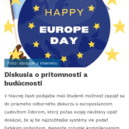
Foto: obrázok z internetu
Diskusia o prítomnosti a
budúcnosti
V hlavnej časti podujatia mali študenti možnosť zapojiť sa
do priameho odborného diskurzu s europoslancom
Ľudovítom Ódorom, ktorý počas svojej návštevy opäť
dokázal, že aj tie najzložitejšie systémy vie podať
ľudským spôsobom. Nielenže rozumie komplikovaným