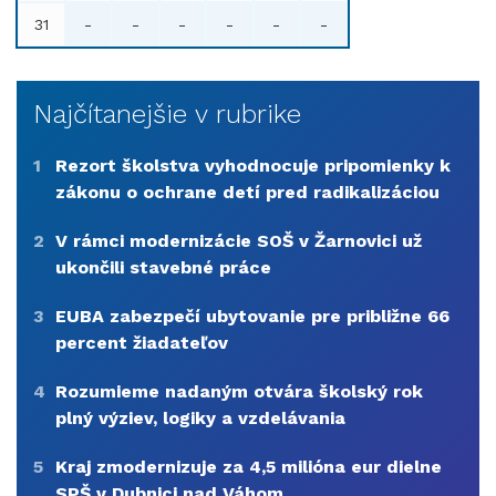
31
-
-
-
-
-
-
Najčítanejšie v rubrike
1
Rezort školstva vyhodnocuje pripomienky k
zákonu o ochrane detí pred radikalizáciou
2
V rámci modernizácie SOŠ v Žarnovici už
ukončili stavebné práce
3
EUBA zabezpečí ubytovanie pre približne 66
percent žiadateľov
4
Rozumieme nadaným otvára školský rok
plný výziev, logiky a vzdelávania
5
Kraj zmodernizuje za 4,5 milióna eur dielne
SPŠ v Dubnici nad Váhom