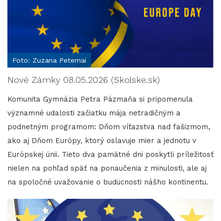
Foto: Zuzana Peternai
Nové Zámky 08.05.2026 (Skolske.sk)
Komunita Gymnázia Petra Pázmaňa si pripomenula
významné udalosti začiatku mája netradičným a
podnetným programom: Dňom víťazstva nad fašizmom,
ako aj Dňom Európy, ktorý oslavuje mier a jednotu v
Európskej únii. Tieto dva pamätné dni poskytli príležitosť
nielen na pohľad späť na ponaučenia z minulosti, ale aj
na spoločné uvažovanie o budúcnosti nášho kontinentu.