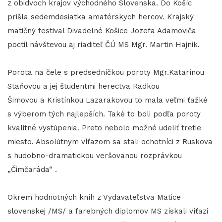
z obidvoch krajov východného Slovenska. Do Košíc
prišla sedemdesiatka amatérskych hercov. Krajský
matičný festival Divadelné Košice Jozefa Adamoviča
poctil návštevou aj riaditeľ ČÚ MS Mgr. Martin Hajnik.
Porota na čele s predsedníčkou poroty Mgr.Katarínou
Staňovou a jej študentmi herectva Radkou
Šimovou a Kristínkou Lazarakovou to mala veľmi ťažké
s výberom tých najlepších. Také to boli podľa poroty
kvalitné vystúpenia. Preto nebolo možné udeliť tretie
miesto. Absolútnym víťazom sa stali ochotníci z Ruskova
s hudobno-dramatickou veršovanou rozprávkou
„Čimčaráda“ .
Okrem hodnotných kníh z Vydavateľstva Matice
slovenskej /MS/ a farebných diplomov MS získali víťazi