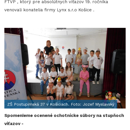
FTVP , ktorý pre absolútnych víťazov 19. ročníka
venovali konatelia firmy Lynx s.r.o Košice .
ZŠ Postupimská 37 v Košiciach. Foto: Jozef Myslavský
Spomenieme ocenené ochotnícke súbory na stupňoch
víťazov -