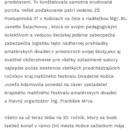
predstavení. To konštatovala samotná erudovaná
porota. Veľké poďakovanie patrí vedeniu ZŠ
Postupimská 37 v Košiciach na čele s riaditeľkou Mgr. Bc.
Janette Šalachovou , ktorá so svojim pedagogickým
kolektívom a vedúcou školskej jedálne zabezpečila
zabezpečila logistiku tejto nádhernej prehliadky
amatérskych divadiel v priestoroch svojej školy,ako aj
kvalitné občerstvenie pre všetky zúčastnené súbory
najlepšie počas existencie všetkých predchádzajúcich
ročníkov kraj.matičného festivalu Divadelné Košice
Jozefa Adamoviča povedal na záver zakladateľ
krajského matičného festivalu amatérskych divadiel
a hlavný organizátor Ing. František Mrva.
Všetci sa už teraz tešia na 20. ročník, ktorý sa bude
taktiež konať v rámci Dní mesta Košice začiatkom mája