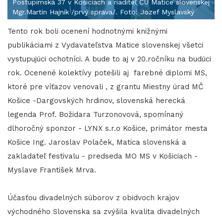
Postupimská 37 v Košiciach a riaditeľ ČÚ Matice slovenskej
Mgr.Martin Hajnik /prvý sprava/. Foto: Jozef Myslavský
Tento rok boli ocenení hodnotnými knižnými
publikáciami z Vydavateľstva Matice slovenskej všetci
vystupujúci ochotníci. A bude to aj v 20.ročníku na budúci
rok. Ocenené kolektívy potešili aj farebné diplomi MS,
ktoré pre víťazov venovali , z grantu Miestny úrad MČ
Košice -Dargovských hrdinov, slovenská herecká
legenda Prof. Božidara Turzonovová, spomínaný
dlhoročný sponzor - LYNX s.r.o Košice, primátor mesta
Košice Ing. Jaroslav Polaček, Matica slovenská a
zakladateľ festivalu - predseda MO MS v Košiciach -
Myslave František Mrva.
Účasťou divadelných súborov z obidvoch krajov
východného Slovenska sa zvýšila kvalita divadelných