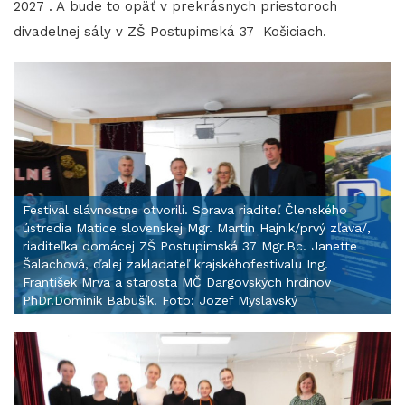
2027 . A bude to opäť v prekrásnych priestoroch
divadelnej sály v ZŠ Postupimská 37 Košiciach.
Festival slávnostne otvorili. Sprava riaditeľ Členského
ústredia Matice slovenskej Mgr. Martin Hajnik/prvý zľava/,
riaditeľka domácej ZŠ Postupimská 37 Mgr.Bc. Janette
Šalachová, ďalej zakladateľ krajskéhofestivalu Ing.
František Mrva a starosta MČ Dargovských hrdinov
PhDr.Dominik Babušík. Foto: Jozef Myslavský