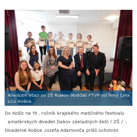
Absolútni víťazi zo ZŠ Ruskov obdržali FTVP od firmy Lynx
s.r.o Košice.
Do Košíc na 19 . ročník krajského matičného festivalu
amatérskych divadiel žiakov základných škôl / ZŠ / -
Divadelné Košice Jozefa Adamoviča prišli ochotníci