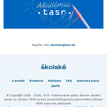
Napíšte nám
skolske@tasr.sk
O portáli
Redakcia
Reklama
FAQ
Autorské práva
GDPR
© Copyright 2019 - 2026,
TASR
. Publikovanie alebo šírenie obsahu
správ zo zdrojov TASR je bez predchádzajúceho písomného súhlasu
TASR výslovne zakázané.