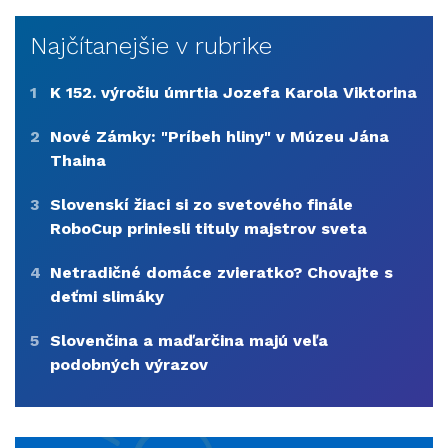
Najčítanejšie v rubrike
1
K 152. výročiu úmrtia Jozefa Karola Viktorina
2
Nové Zámky: "Príbeh hliny" v Múzeu Jána
Thaina
3
Slovenskí žiaci si zo svetového finále
RoboCup priniesli tituly majstrov sveta
4
Netradičné domáce zvieratko? Chovajte s
deťmi slimáky
5
Slovenčina a maďarčina majú veľa
podobných výrazov