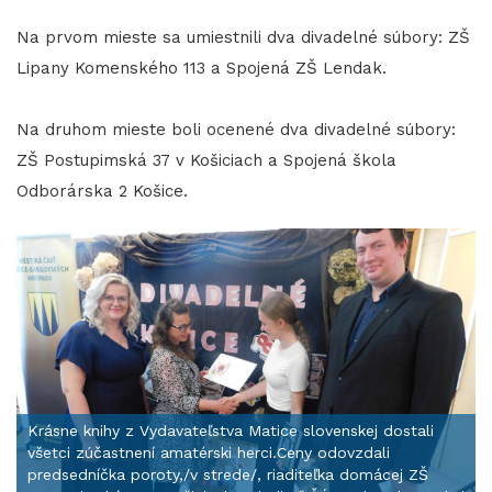
Na prvom mieste sa umiestnili dva divadelné súbory: ZŠ
Lipany Komenského 113 a Spojená ZŠ Lendak.
Na druhom mieste boli ocenené dva divadelné súbory:
ZŠ Postupimská 37 v Košiciach a Spojená škola
Odborárska 2 Košice.
Krásne knihy z Vydavateľstva Matice slovenskej dostali
všetci zúčastnení amatérski herci.Ceny odovzdali
predsedníčka poroty,/v strede/, riaditeľka domácej ZŠ