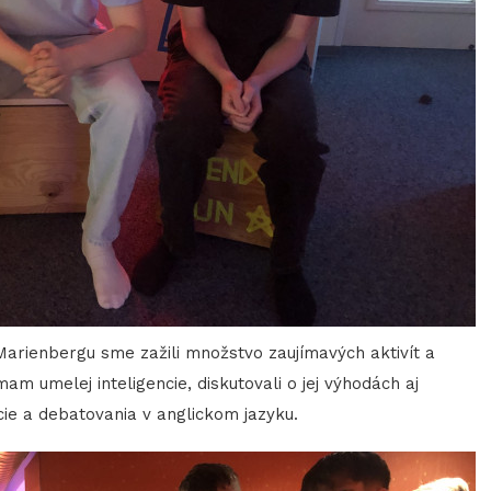
ienbergu sme zažili množstvo zaujímavých aktivít a
m umelej inteligencie, diskutovali o jej výhodách aj
cie a debatovania v anglickom jazyku.