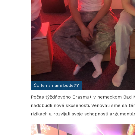
Čo len s nami bude??
Počas týždňového Erasmu+ v nemeckom Bad Mar
nadobudli nové skúsenosti. Venovali sme sa téma
rizikách a rozvíjali svoje schopnosti argumentá