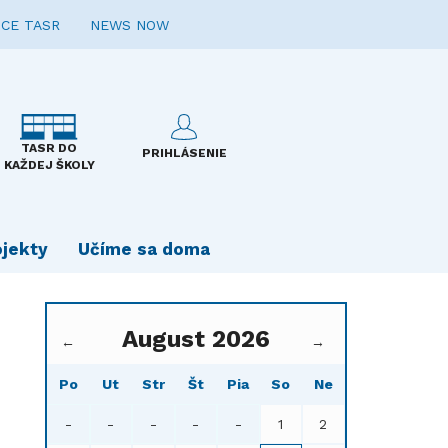
CE TASR
NEWS NOW
TASR DO
PRIHLÁSENIE
KAŽDEJ ŠKOLY
ojekty
Učíme sa doma
August 2026
←
→
Po
Ut
Str
Št
Pia
So
Ne
-
-
-
-
-
1
2