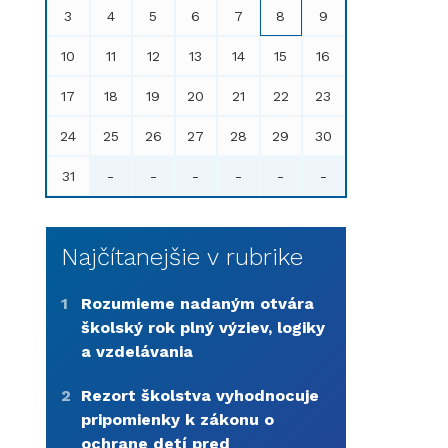
3
4
5
6
7
8
9
10
11
12
13
14
15
16
17
18
19
20
21
22
23
24
25
26
27
28
29
30
31
-
-
-
-
-
-
Najčítanejšie v rubrike
1
Rozumieme nadaným otvára
školský rok plný výziev, logiky
a vzdelávania
2
Rezort školstva vyhodnocuje
pripomienky k zákonu o
ochrane detí pred