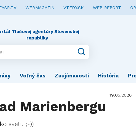
TASR.TV
WEBMAGAZÍN
VTEDY.SK
WEB REPORT
OB
ortál Tlačovej agentúry Slovenskej
republiky
rávy
Voľný čas
Zaujímavosti
História
Pr
19.05.2026
ad Marienbergu
o svetu ;-))