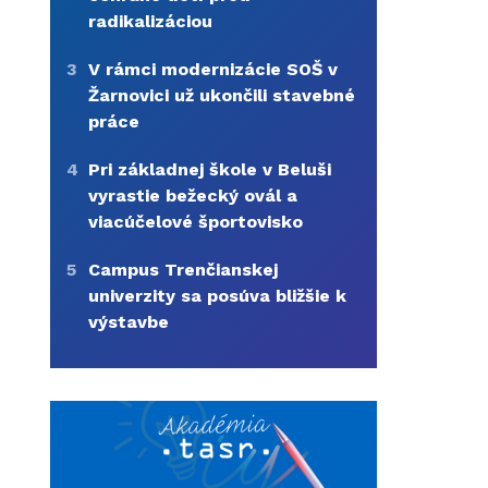
radikalizáciou
3
V rámci modernizácie SOŠ v
Žarnovici už ukončili stavebné
práce
4
Pri základnej škole v Beluši
vyrastie bežecký ovál a
viacúčelové športovisko
5
Campus Trenčianskej
univerzity sa posúva bližšie k
výstavbe