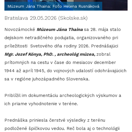
Múzeum Jána Thaina: Foto Helena Rusnáková
Bratislava 29.05.2026 (Skolske.sk)
Novozámocké
Múzeum Jána Thaina
sa 28. mája stalo
dejiskom netradičného podujatia, organizovaného pri
príležitosti Svetového dňa rodiny 2026. Prednášajúci
Mgr. Jozef Kónya, PhD. , archeológ múzea,
zobral
prítomných na cestu v čase do mesiacov december
1944 až apríl 1945, do vojnových udalostí odohrávajúcich
sa v regióne juhozápadného Slovenska.
Priblížil im dokumentáciu archeologických výskumov a
ich priame vyhodnotenie v teréne.
Prednáška priniesla čerstvé výsledky z terénu
podložené špičkovou vedou. Reč bola aj o technológii