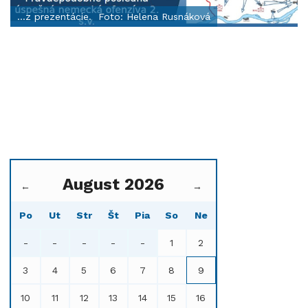
...z prezentácie. Foto: Helena Rusnáková
August 2026
←
→
Po
Ut
Str
Št
Pia
So
Ne
-
-
-
-
-
1
2
3
4
5
6
7
8
9
10
11
12
13
14
15
16