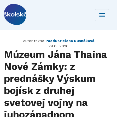
Toggle
navigati
Autor textu:
PaedDr.Helena Rusnáková
29.05.2026
Múzeum Jána Thaina
Nové Zámky: z
prednášky Výskum
bojísk z druhej
svetovej vojny na
juhozápadnom