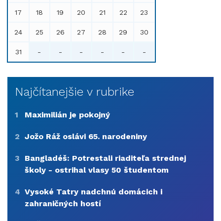
17
18
19
20
21
22
23
24
25
26
27
28
29
30
31
-
-
-
-
-
-
Najčítanejšie v rubrike
1
Maximilián je pokojný
2
Jožo Ráž oslávi 65. narodeniny
3
Bangladéš: Potrestali riaditeľa strednej
školy - ostrihal vlasy 50 študentom
4
Vysoké Tatry nadchnú domácich i
zahraničných hostí