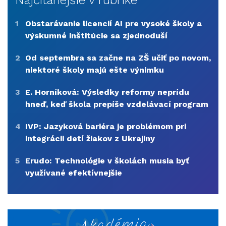
Najčítanejšie v rubrike
1
Obstarávanie licencií AI pre vysoké školy a
výskumné inštitúcie sa zjednoduší
2
Od septembra sa začne na ZŠ učiť po novom,
niektoré školy majú ešte výnimku
3
E. Horníková: Výsledky reformy neprídu
hneď, keď škola prepíše vzdelávací program
4
IVP: Jazyková bariéra je problémom pri
integrácii detí žiakov z Ukrajiny
5
Erudo: Technológie v školách musia byť
využívané efektívnejšie