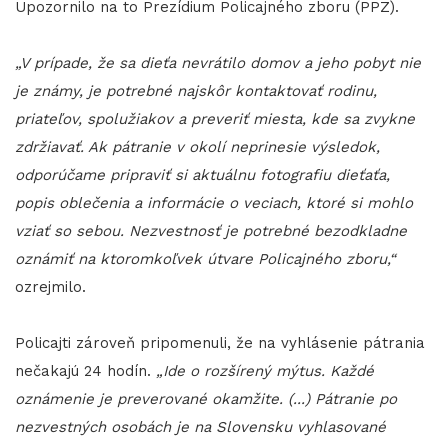
Upozornilo na to Prezídium Policajného zboru (PPZ).
„V prípade, že sa dieťa nevrátilo domov a jeho pobyt nie
je známy, je potrebné najskôr kontaktovať rodinu,
priateľov, spolužiakov a preveriť miesta, kde sa zvykne
zdržiavať. Ak pátranie v okolí neprinesie výsledok,
odporúčame pripraviť si aktuálnu fotografiu dieťaťa,
popis oblečenia a informácie o veciach, ktoré si mohlo
vziať so sebou. Nezvestnosť je potrebné bezodkladne
oznámiť na ktoromkoľvek útvare Policajného zboru,“
ozrejmilo.
Policajti zároveň pripomenuli, že na vyhlásenie pátrania
nečakajú 24 hodín.
„Ide o rozšírený mýtus. Každé
oznámenie je preverované okamžite. (...) Pátranie po
nezvestných osobách je na Slovensku vyhlasované