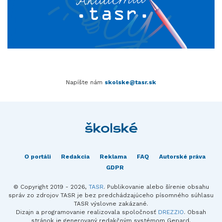
Napíšte nám
skolske@tasr.sk
O portáli
Redakcia
Reklama
FAQ
Autorské práva
GDPR
© Copyright 2019 - 2026,
TASR
. Publikovanie alebo šírenie obsahu
správ zo zdrojov TASR je bez predchádzajúceho písomného súhlasu
TASR výslovne zakázané.
Dizajn a programovanie realizovala spoločnosť
DREZZIO
. Obsah
stránok je generovaný redakčným systémom Gepard.