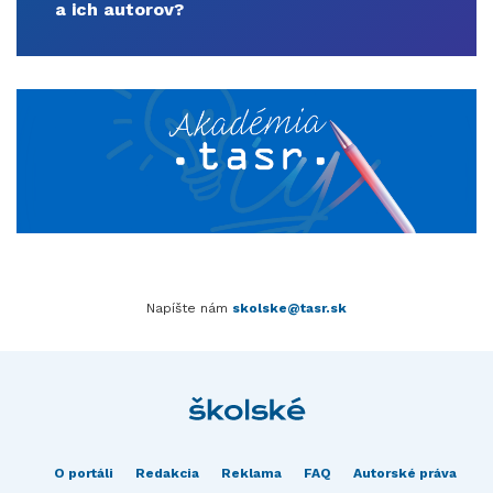
a ich autorov?
Napíšte nám
skolske@tasr.sk
O portáli
Redakcia
Reklama
FAQ
Autorské práva