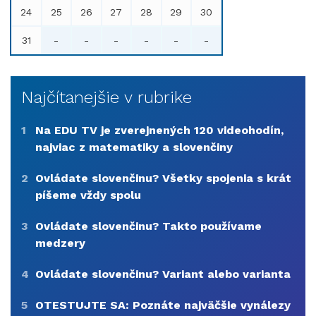
24
25
26
27
28
29
30
31
-
-
-
-
-
-
Najčítanejšie v rubrike
1
Na EDU TV je zverejnených 120 videohodín,
najviac z matematiky a slovenčiny
2
Ovládate slovenčinu? Všetky spojenia s krát
píšeme vždy spolu
3
Ovládate slovenčinu? Takto používame
medzery
4
Ovládate slovenčinu? Variant alebo varianta
5
OTESTUJTE SA: Poznáte najväčšie vynálezy