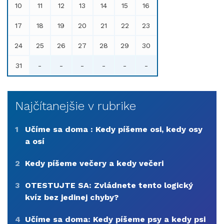
10
11
12
13
14
15
16
17
18
19
20
21
22
23
24
25
26
27
28
29
30
31
-
-
-
-
-
-
Najčítanejšie v rubrike
1
Učíme sa doma : Kedy píšeme osi, kedy osy
a osí
2
Kedy píšeme večery a kedy večeri
3
OTESTUJTE SA: Zvládnete tento logický
kvíz bez jedinej chyby?
4
Učíme sa doma: Kedy píšeme psy a kedy psi