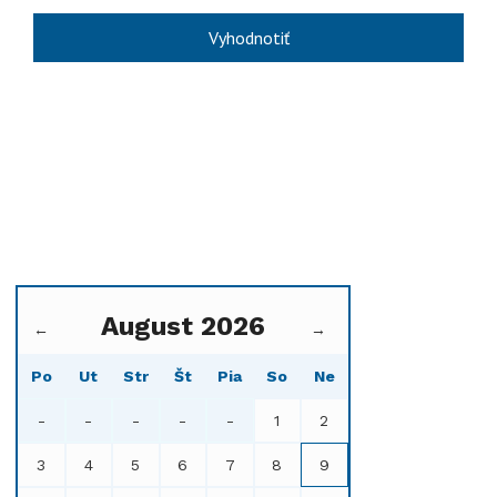
August 2026
←
→
Po
Ut
Str
Št
Pia
So
Ne
-
-
-
-
-
1
2
3
4
5
6
7
8
9