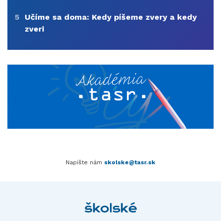
5
Učíme sa doma: Kedy píšeme zvery a kedy
zveri
Napíšte nám
skolske@tasr.sk