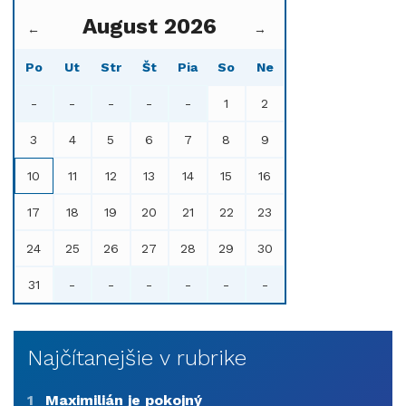
August 2026
←
→
Po
Ut
Str
Št
Pia
So
Ne
-
-
-
-
-
1
2
3
4
5
6
7
8
9
10
11
12
13
14
15
16
17
18
19
20
21
22
23
24
25
26
27
28
29
30
31
-
-
-
-
-
-
Najčítanejšie v rubrike
1
Maximilián je pokojný