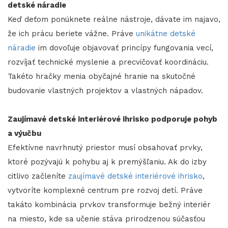
detské náradie
Keď deťom ponúknete reálne nástroje, dávate im najavo,
že ich prácu beriete vážne. Práve
unikátne detské
náradie
im dovoľuje objavovať princípy fungovania vecí,
rozvíjať technické myslenie a precvičovať koordináciu.
Takéto hračky menia obyčajné hranie na skutočné
budovanie vlastných projektov a vlastných nápadov.
Zaujímavé detské interiérové ihrisko podporuje pohyb
a výučbu
Efektívne navrhnutý priestor musí obsahovať prvky,
ktoré pozývajú k pohybu aj k premýšľaniu. Ak do izby
citlivo začleníte
zaujímavé detské interiérové ihrisko
,
vytvoríte komplexné centrum pre rozvoj detí. Práve
takáto kombinácia prvkov transformuje bežný interiér
na miesto, kde sa učenie stáva prirodzenou súčasťou