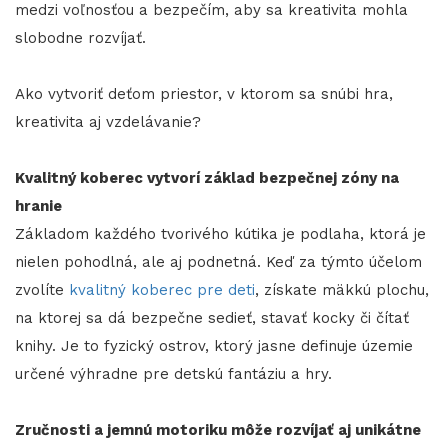
medzi voľnosťou a bezpečím, aby sa kreativita mohla
slobodne rozvíjať.
Ako vytvoriť deťom priestor, v ktorom sa snúbi hra,
kreativita aj vzdelávanie?
Kvalitný koberec vytvorí základ bezpečnej zóny na
hranie
Základom každého tvorivého kútika je podlaha, ktorá je
nielen pohodlná, ale aj podnetná. Keď za týmto účelom
zvolíte
kvalitný koberec pre deti
, získate mäkkú plochu,
na ktorej sa dá bezpečne sedieť, stavať kocky či čítať
knihy. Je to fyzický ostrov, ktorý jasne definuje územie
určené výhradne pre detskú fantáziu a hry.
Zručnosti a jemnú motoriku môže rozvíjať aj unikátne