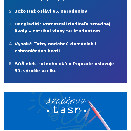
2
Jožo Ráž oslávi 65. narodeniny
3
Bangladéš: Potrestali riaditeľa strednej
školy - ostrihal vlasy 50 študentom
4
Vysoké Tatry nadchnú domácich i
zahraničných hostí
5
SOŠ elektrotechnická v Poprade oslavuje
50. výročie vzniku