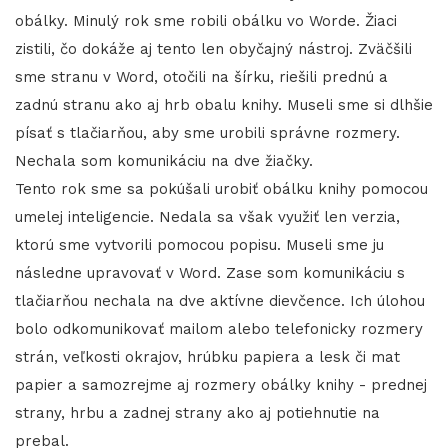
obálky. Minulý rok sme robili obálku vo Worde. Žiaci
zistili, čo dokáže aj tento len obyčajný nástroj. Zväčšili
sme stranu v Word, otočili na šírku, riešili prednú a
zadnú stranu ako aj hrb obalu knihy. Museli sme si dlhšie
písať s tlačiarňou, aby sme urobili správne rozmery.
Nechala som komunikáciu na dve žiačky.
Tento rok sme sa pokúšali urobiť obálku knihy pomocou
umelej inteligencie. Nedala sa však využiť len verzia,
ktorú sme vytvorili pomocou popisu. Museli sme ju
následne upravovať v Word. Zase som komunikáciu s
tlačiarňou nechala na dve aktívne dievčence. Ich úlohou
bolo odkomunikovať mailom alebo telefonicky rozmery
strán, veľkosti okrajov, hrúbku papiera a lesk či mat
papier a samozrejme aj rozmery obálky knihy - prednej
strany, hrbu a zadnej strany ako aj potiehnutie na
prebal.