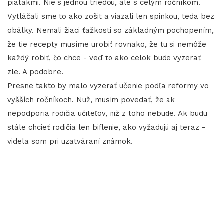
piatakmi. Nie s jednou triedou, ale s celým ročníkom.
Vytláčali sme to ako zošit a viazali len spinkou, teda bez
obálky. Nemali žiaci ťažkosti so základným pochopením,
že tie recepty musíme urobiť rovnako, že tu si nemôže
každý robiť, čo chce - veď to ako celok bude vyzerať
zle. A podobne.
Presne takto by malo vyzerať učenie podľa reformy vo
vyšších ročníkoch. Nuž, musím povedať, že ak
nepodporia rodičia učiteľov, niž z toho nebude. Ak budú
stále chcieť rodičia len biflenie, ako vyžadujú aj teraz -
videla som pri uzatváraní známok.