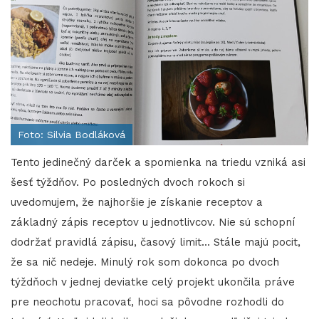
Foto: Silvia Bodláková
Tento jedinečný darček a spomienka na triedu vzniká asi
šesť týždňov. Po posledných dvoch rokoch si
uvedomujem, že najhoršie je získanie receptov a
základný zápis receptov u jednotlivcov. Nie sú schopní
dodržať pravidlá zápisu, časový limit... Stále majú pocit,
že sa nič nedeje. Minulý rok som dokonca po dvoch
týždňoch v jednej deviatke celý projekt ukončila práve
pre neochotu pracovať, hoci sa pôvodne rozhodli do