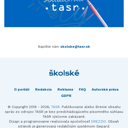
Napíšte nám
skolske@tasr.sk
O portáli
Redakcia
Reklama
FAQ
Autorské práva
GDPR
© Copyright 2019 - 2026,
TASR
. Publikovanie alebo šírenie obsahu
správ zo zdrojov TASR je bez predchádzajúceho písomného súhlasu
TASR výslovne zakázané.
Dizajn a programovanie realizovala spoločnosť
DREZZIO
. Obsah
stránok je generovaný redakčným systémom Gepard.