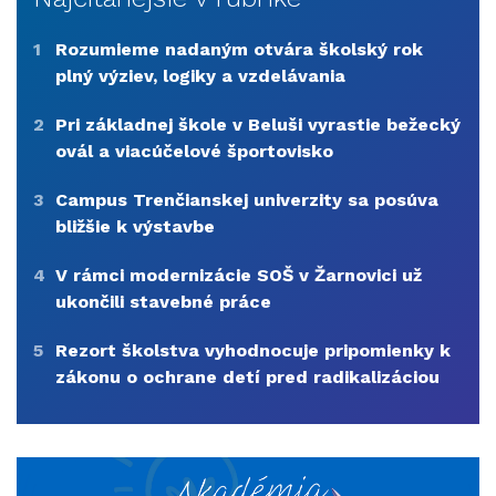
1
Rozumieme nadaným otvára školský rok
plný výziev, logiky a vzdelávania
2
Pri základnej škole v Beluši vyrastie bežecký
ovál a viacúčelové športovisko
3
Campus Trenčianskej univerzity sa posúva
bližšie k výstavbe
4
V rámci modernizácie SOŠ v Žarnovici už
ukončili stavebné práce
5
Rezort školstva vyhodnocuje pripomienky k
zákonu o ochrane detí pred radikalizáciou