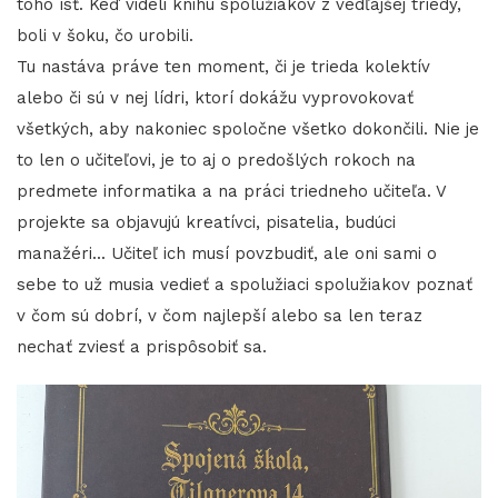
toho ísť. Keď videli knihu spolužiakov z vedľajšej triedy,
boli v šoku, čo urobili.
Tu nastáva práve ten moment, či je trieda kolektív
alebo či sú v nej lídri, ktorí dokážu vyprovokovať
všetkých, aby nakoniec spoločne všetko dokončili. Nie je
to len o učiteľovi, je to aj o predošlých rokoch na
predmete informatika a na práci triedneho učiteľa. V
projekte sa objavujú kreatívci, pisatelia, budúci
manažéri... Učiteľ ich musí povzbudiť, ale oni sami o
sebe to už musia vedieť a spolužiaci spolužiakov poznať
v čom sú dobrí, v čom najlepší alebo sa len teraz
nechať zviesť a prispôsobiť sa.