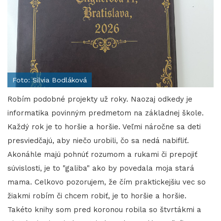
Foto: Silvia Bodláková
Robím podobné projekty už roky. Naozaj odkedy je
informatika povinným predmetom na základnej škole.
Každý rok je to horšie a horšie. Veľmi náročne sa deti
presviedčajú, aby niečo urobili, čo sa nedá nabifliť.
Akonáhle majú pohnúť rozumom a rukami či prepojiť
súvislosti, je to "galiba" ako by povedala moja stará
mama. Celkovo pozorujem, že čím praktickejšiu vec so
žiakmi robím či chcem robiť, je to horšie a horšie.
Takéto knihy som pred koronou robila so štvrtákmi a