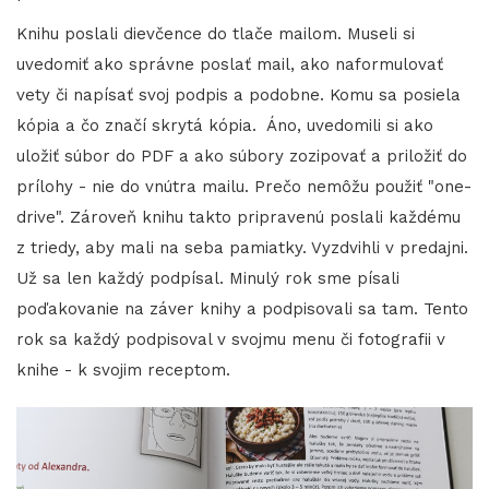
Knihu poslali dievčence do tlače mailom. Museli si
uvedomiť ako správne poslať mail, ako naformulovať
vety či napísať svoj podpis a podobne. Komu sa posiela
kópia a čo značí skrytá kópia. Áno, uvedomili si ako
uložiť súbor do PDF a ako súbory zozipovať a priložiť do
prílohy - nie do vnútra mailu. Prečo nemôžu použiť "one-
drive". Zároveň knihu takto pripravenú poslali každému
z triedy, aby mali na seba pamiatky. Vyzdvihli v predajni.
Už sa len každý podpísal. Minulý rok sme písali
poďakovanie na záver knihy a podpisovali sa tam. Tento
rok sa každý podpisoval v svojmu menu či fotografii v
knihe - k svojim receptom.