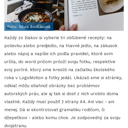
Foto: Silvia Bodláková
Každý zo žiakov si vyberie tri obľúbené recepty: na
polievku alebo predjedlo, na hlavné jedlo, na zákusok
alebo nápoj a napíše ich podľa pravidiel, ktoré som
určila, do word pričom priloží svoju fotku, respektíve
svoj portré. ktorý sme kreslili na začiatku školského
roka v LogoMotion a fotky jedál. Ukázali sme si stránky,
odkiaľ môžu stiahnúť obrázky bez problémov
autorských práv, ale aj tak si dosť z nich urobilo doma
vlastné. Každý musí použiť 2 strany A4. Ani viac - ani
menej. Dá si skontrolovať gramatiku rodičom, či
džepetkovi - alebo komu chce. Je zodpovedný za svoju
dvojstranu.