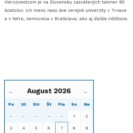
​​​​​​​Vierozvestcom je na Slovensku zasvätených takmer 80
kostolov. Ich meno nesú dve verejné univerzity v Trnave
a v Nitre, nemocnica v Bratislave, ako aj ďalšie inštitúcie.
August 2026
←
→
Po
Ut
Str
Št
Pia
So
Ne
-
-
-
-
-
1
2
3
4
5
6
7
8
9