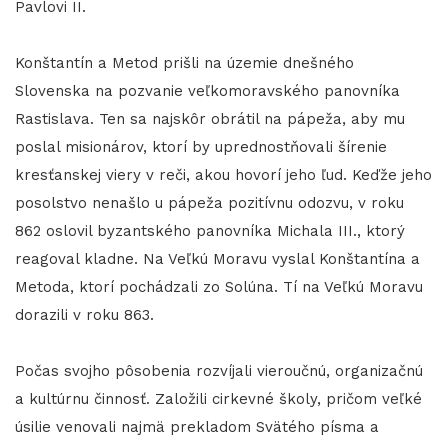
Pavlovi II.
Konštantín a Metod prišli na územie dnešného
Slovenska na pozvanie veľkomoravského panovníka
Rastislava. Ten sa najskôr obrátil na pápeža, aby mu
poslal misionárov, ktorí by uprednostňovali šírenie
kresťanskej viery v reči, akou hovorí jeho ľud. Keďže jeho
posolstvo nenašlo u pápeža pozitívnu odozvu, v roku
862 oslovil byzantského panovníka Michala III., ktorý
reagoval kladne. Na Veľkú Moravu vyslal Konštantína a
Metoda, ktorí pochádzali zo Solúna. Tí na Veľkú Moravu
dorazili v roku 863.
Počas svojho pôsobenia rozvíjali vieroučnú, organizačnú
a kultúrnu činnosť. Založili cirkevné školy, pričom veľké
úsilie venovali najmä prekladom Svätého písma a