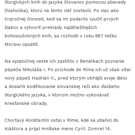
liturgických kníh do jazyka Slovanov pomocou abecedy
(hlaholika), ktorú na tento cieľ zostavili. Po viac ako
trojročnej činnosti, keď sa im podarilo vyučiť prvých
žiakov a vytvoriť preklady najdôležitejších
bohoslužobných kníh, sa rozhodli v roku 867 Veľkú
Moravu opustiť.
Na spiatočnej ceste ich zastihlo v Benátkach pozvanie
pápeža Mikuláša I. Po príchode do Ríma ich už však vítal
nový pápež Hadrián II., pred ktorým obhájili svoje dielo
a dosiahli kodifikovanie slovanskej reči ako ďalšieho
liturgického jazyka, v ktorom možno vykonávať
kresťanské obrady.
Chorľavý Konštantín ostal v Ríme, kde sa utiahol do
kláštora a prijal mníšske meno Cyril. Zomrel 14.