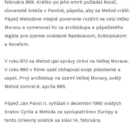
februára 869. Krátko po jeho smrti požiadal Koceľ,
slovanské knieža v Panónii, pápeža, aby sa Metod vrátil.
Pápež Metodove misijné poverenie rozšíril na celú Veľkú
Moravu a vymenoval ho za arcibiskupa a pápežského
legáta pre územie ovládané Rastislavom, Svätoplukom
a Koceľom.
V roku 873 sa Metod ujal správy cirkvi na Veľkej Morave.
V roku 880 v Ríme opäť obhajoval svoje pôsobenie a
uspel. Prvý arcibiskup na území Veľkej Moravy, svätý
Metod zomrel 6. apríla 885.
Pápež Ján Pavol II. vyhlásil v decembri 1980 svätých
bratov Cyrila a Metoda za spolupatrónov Európy a
tento cirkevný sviatok sa slávi 14. februára.