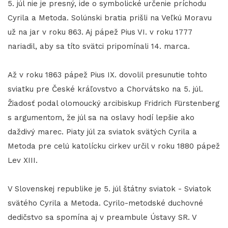
5. júl nie je presný, ide o symbolické určenie príchodu
Cyrila a Metoda. Solúnski bratia prišli na Veľkú Moravu
už na jar v roku 863. Aj pápež Pius VI. v roku 1777
nariadil, aby sa títo svätci pripomínali 14. marca.
Až v roku 1863 pápež Pius IX. dovolil presunutie tohto
sviatku pre České kráľovstvo a Chorvátsko na 5. júl.
Žiadosť podal olomoucký arcibiskup Fridrich Fürstenberg
s argumentom, že júl sa na oslavy hodí lepšie ako
daždivý marec. Piaty júl za sviatok svätých Cyrila a
Metoda pre celú katolícku cirkev určil v roku 1880 pápež
Lev XIII.
V Slovenskej republike je 5. júl štátny sviatok - Sviatok
svätého Cyrila a Metoda. Cyrilo-metodské duchovné
dedičstvo sa spomína aj v preambule Ústavy SR. V