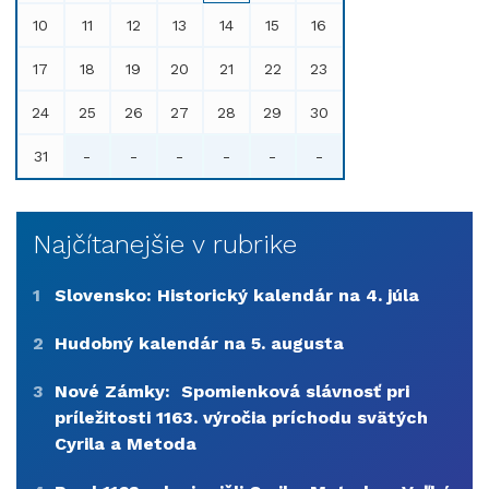
10
11
12
13
14
15
16
17
18
19
20
21
22
23
24
25
26
27
28
29
30
31
-
-
-
-
-
-
Najčítanejšie v rubrike
1
Slovensko: Historický kalendár na 4. júla
2
Hudobný kalendár na 5. augusta
3
Nové Zámky: Spomienková slávnosť pri
príležitosti 1163. výročia príchodu svätých
Cyrila a Metoda