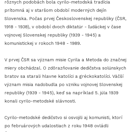
rôznych podobách bola cyrilo-metodská tradícia
prítomná aj v staršom období moderných dejín
Slovenska. Počas prvej Československej republiky (ČSR,
1918 - 1938), v období dvoch diktatúr - ľudáckej v čase
vojnovej Slovenskej republiky (1939 - 1945) a
komunistickej v rokoch 1948 - 1989.
V prvej ČSR sa význam misie Cyrila a Metoda do značnej
miery obchádzal. O zdôrazňovanie dedičstva solúnskych
bratov sa starali hlavne katolíci a gréckokatolíci. Väčší
význam misia nadobudla po vzniku vojnovej Slovenskej
republiky (1939 - 1945), keď sa napríklad 5. júla 1939
konali cyrilo-metodské slávnosti.
Cyrilo-metodské dedičstvo si osvojili aj komunisti, ktorí
po februárových udalostiach z roku 1948 ovládli