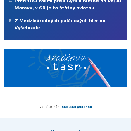
4
Pred 1163 rokmi prišli Cyril a Metod na Veľkú
Moravu, v SR je to štátny sviatok
5
Z Medzinárodných palácových hier vo
Vyšehrade
Napíšte nám
skolske@tasr.sk