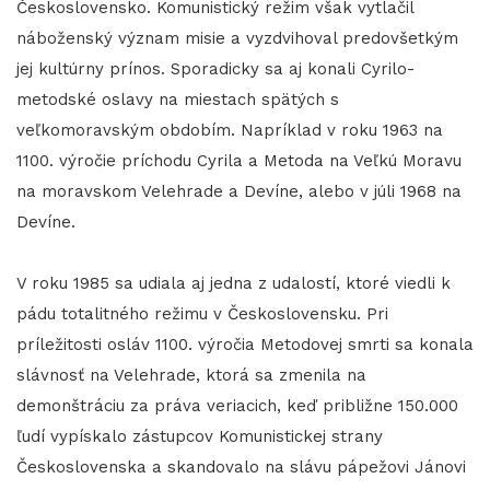
Československo. Komunistický režim však vytlačil
náboženský význam misie a vyzdvihoval predovšetkým
jej kultúrny prínos. Sporadicky sa aj konali Cyrilo-
metodské oslavy na miestach spätých s
veľkomoravským obdobím. Napríklad v roku 1963 na
1100. výročie príchodu Cyrila a Metoda na Veľkú Moravu
na moravskom Velehrade a Devíne, alebo v júli 1968 na
Devíne.
V roku 1985 sa udiala aj jedna z udalostí, ktoré viedli k
pádu totalitného režimu v Československu. Pri
príležitosti osláv 1100. výročia Metodovej smrti sa konala
slávnosť na Velehrade, ktorá sa zmenila na
demonštráciu za práva veriacich, keď približne 150.000
ľudí vypískalo zástupcov Komunistickej strany
Československa a skandovalo na slávu pápežovi Jánovi