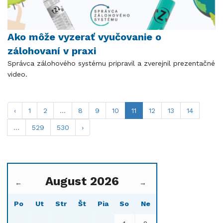
Ako môže vyzerať vyučovanie o
zálohovaní v praxi
Správca zálohového systému pripravil a zverejnil prezentačné
video.
‹
1
2
...
8
9
10
11
12
13
14
...
529
530
›
August 2026
←
→
Po
Ut
Str
Št
Pia
So
Ne