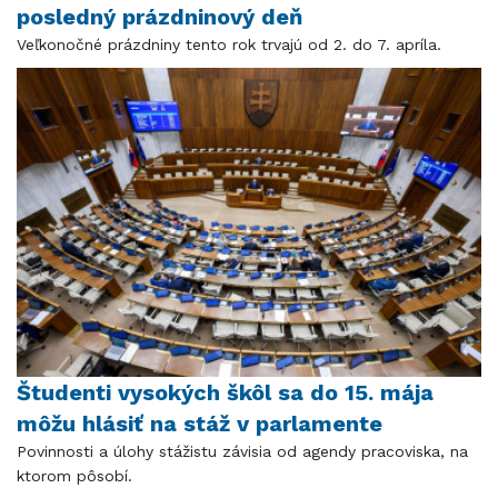
posledný prázdninový deň
Veľkonočné prázdniny tento rok trvajú od 2. do 7. apríla.
Študenti vysokých škôl sa do 15. mája
môžu hlásiť na stáž v parlamente
Povinnosti a úlohy stážistu závisia od agendy pracoviska, na
ktorom pôsobí.