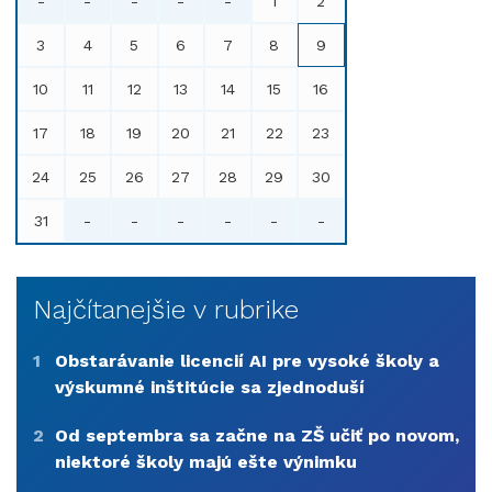
-
-
-
-
-
1
2
3
4
5
6
7
8
9
10
11
12
13
14
15
16
17
18
19
20
21
22
23
24
25
26
27
28
29
30
31
-
-
-
-
-
-
Najčítanejšie v rubrike
1
Obstarávanie licencií AI pre vysoké školy a
výskumné inštitúcie sa zjednoduší
2
Od septembra sa začne na ZŠ učiť po novom,
niektoré školy majú ešte výnimku