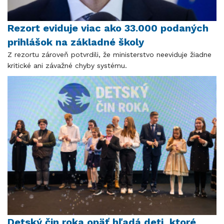
Rezort eviduje viac ako 33.000 podaných
prihlášok na základné školy
Z rezortu zároveň potvrdili, že ministerstvo neeviduje žiadne
kritické ani závažné chyby systému.
Detský čin roka opäť hľadá deti, ktoré