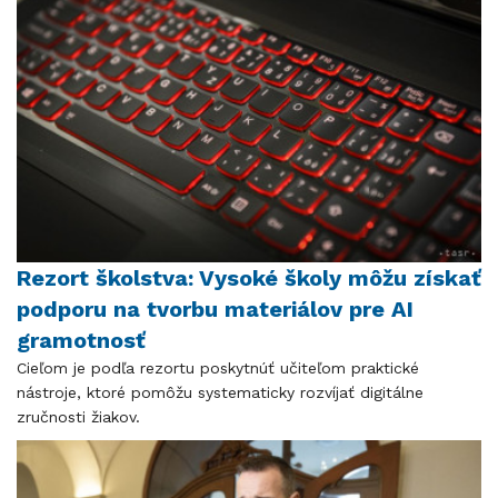
Rezort školstva: Vysoké školy môžu získať
podporu na tvorbu materiálov pre AI
gramotnosť
Cieľom je podľa rezortu poskytnúť učiteľom praktické
nástroje, ktoré pomôžu systematicky rozvíjať digitálne
zručnosti žiakov.