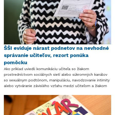
ŠŠI eviduje nárast podnetov na nevhodné
správanie učiteľov, rezort ponúka
pomôcku
Ako príklad uviedli komunikáciu učiteľa so žiakom
prostredníctvom sociálnych sietí alebo súkromných kanálov
so sexuálnym podtónom, manipuláciu, navodzovanie intimity
alebo vytváranie závislého vzťahu medzi učiteľom a žiakom