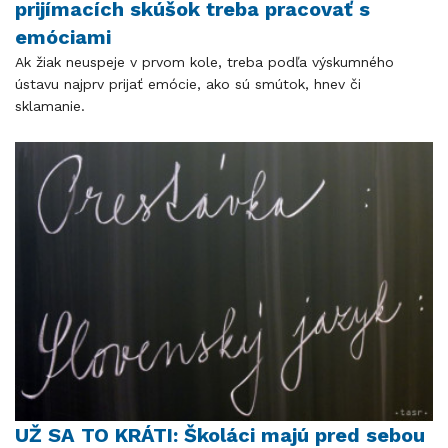
prijímacích skúšok treba pracovať s
emóciami
Ak žiak neuspeje v prvom kole, treba podľa výskumného
ústavu najprv prijať emócie, ako sú smútok, hnev či
sklamanie.
UŽ SA TO KRÁTI: Školáci majú pred sebou