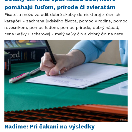
pomáhajú ľuďom, prírode či zvieratám
Pisatelia môžu zaradiť dobré skutky do niektorej z ôsmich
kategórií - záchrana ľudského života, pomoc v rodine, pomoc
rovesníkom, pomoc ľuďom, pomoc prírode, dobrý nápad,
cena Sašky Fischerovej - malý veľký čin a dobrý čin na nete.
Radíme: Pri čakaní na výsledky