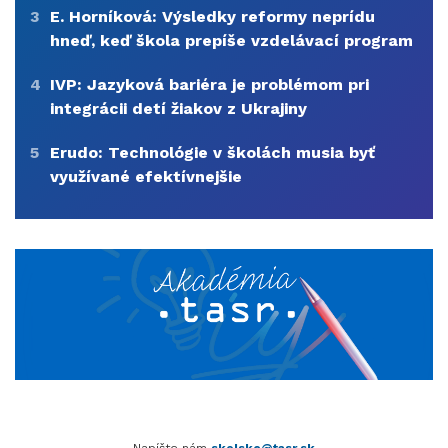
3
E. Horníková: Výsledky reformy neprídu
hneď, keď škola prepíše vzdelávací program
4
IVP: Jazyková bariéra je problémom pri
integrácii detí žiakov z Ukrajiny
5
Erudo: Technológie v školách musia byť
využívané efektívnejšie
Napíšte nám
skolske@tasr.sk