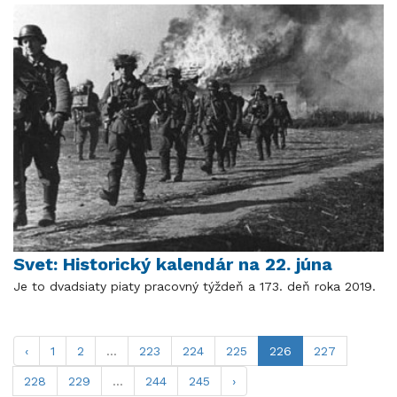
Svet: Historický kalendár na 22. júna
Je to dvadsiaty piaty pracovný týždeň a 173. deň roka 2019.
‹
1
2
...
223
224
225
226
227
228
229
...
244
245
›