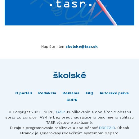
Napíšte nám
skolske@tasr.sk
O portáli
Redakcia
Reklama
FAQ
Autorské práva
GDPR
© Copyright 2019 - 2026,
TASR
. Publikovanie alebo šírenie obsahu
správ zo zdrojov TASR je bez predchádzajúceho písomného súhlasu
TASR výslovne zakázané.
Dizajn a programovanie realizovala spoločnosť
DREZZIO
. Obsah
stránok je generovaný redakčným systémom Gepard.