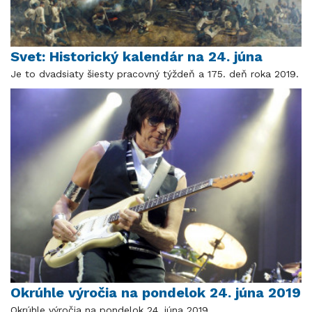
Svet: Historický kalendár na 24. júna
Je to dvadsiaty šiesty pracovný týždeň a 175. deň roka 2019.
Okrúhle výročia na pondelok 24. júna 2019
Okrúhle výročia na pondelok 24. júna 2019