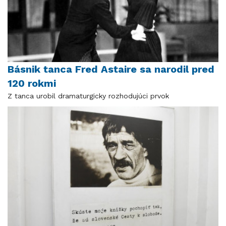
Básnik tanca Fred Astaire sa narodil pred
120 rokmi
Z tanca urobil dramaturgicky rozhodujúci prvok