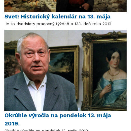
Svet: Historický kalendár na 13. mája
Je to dvadsiaty pracovný týždeň a 133. deň roka 2019.
Okrúhle výročia na pondelok 13. mája
2019.
Okrúhle výročia na pondelok 13. mája 2019.