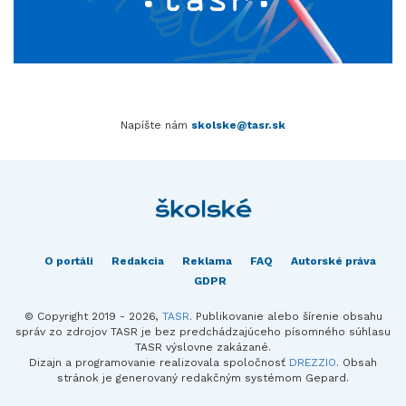
Napíšte nám
skolske@tasr.sk
O portáli
Redakcia
Reklama
FAQ
Autorské práva
GDPR
© Copyright 2019 - 2026,
TASR
. Publikovanie alebo šírenie obsahu
správ zo zdrojov TASR je bez predchádzajúceho písomného súhlasu
TASR výslovne zakázané.
Dizajn a programovanie realizovala spoločnosť
DREZZIO
. Obsah
stránok je generovaný redakčným systémom Gepard.