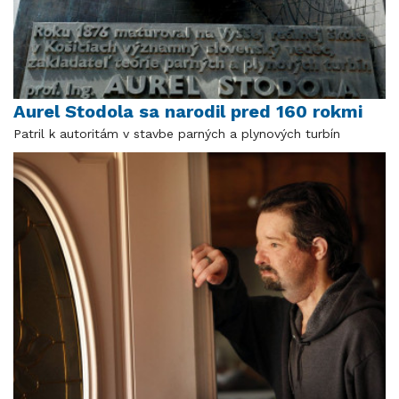
Aurel Stodola sa narodil pred 160 rokmi
Patril k autoritám v stavbe parných a plynových turbín