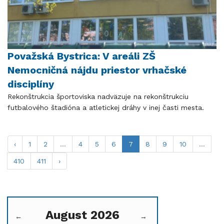
Považská Bystrica: V areáli ZŠ
Nemocničná nájdu priestor vrhačské
disciplíny
Rekonštrukcia športoviska nadväzuje na rekonštrukciu
futbalového štadióna a atletickej dráhy v inej časti mesta.
‹
1
2
...
4
5
6
7
8
9
10
...
410
411
›
August 2026
←
→