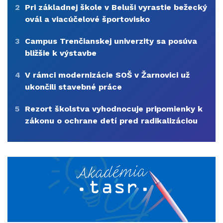
2
Pri základnej škole v Beluši vyrastie bežecký
ovál a viacúčelové športovisko
3
Campus Trenčianskej univerzity sa posúva
bližšie k výstavbe
4
V rámci modernizácie SOŠ v Žarnovici už
ukončili stavebné práce
5
Rezort školstva vyhodnocuje pripomienky k
zákonu o ochrane detí pred radikalizáciou