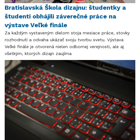
Bratislavská Škola dizajnu: študentky a
študenti obhájili záverečné práce na
výstave Veľké finále
Za každým vystaveným dielom stoja mesiace práce, stovky
rozhodnutí a odvaha ukázať svoju tvorbu svetu. Výstava
Veľké finále je otvorená nielen odbornej verejnosti, ale aj
všetkým, ktorých dizajn zaujíma