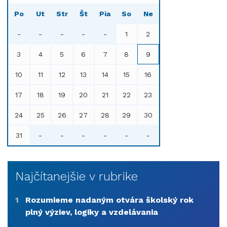
Po
Ut
Str
Št
Pia
So
Ne
-
-
-
-
-
1
2
3
4
5
6
7
8
9
10
11
12
13
14
15
16
17
18
19
20
21
22
23
24
25
26
27
28
29
30
31
-
-
-
-
-
-
Najčítanejšie v rubrike
1
Rozumieme nadaným otvára školský rok
plný výziev, logiky a vzdelávania