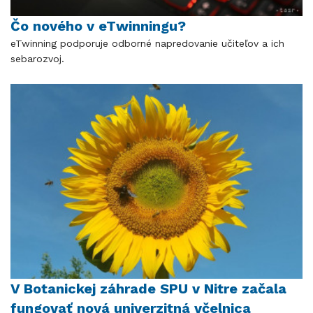
Čo nového v eTwinningu?
eTwinning podporuje odborné napredovanie učiteľov a ich
sebarozvoj.
V Botanickej záhrade SPU v Nitre začala
fungovať nová univerzitná včelnica