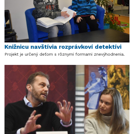
Knižnicu navštívia rozprávkoví detektívi
Projekt je určený deťom s rôznymi formami znevýhodnenia.