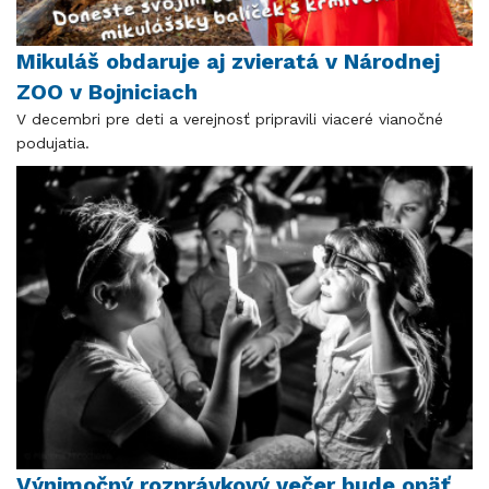
Mikuláš obdaruje aj zvieratá v Národnej
ZOO v Bojniciach
V decembri pre deti a verejnosť pripravili viaceré vianočné
podujatia.
Výnimočný rozprávkový večer bude opäť