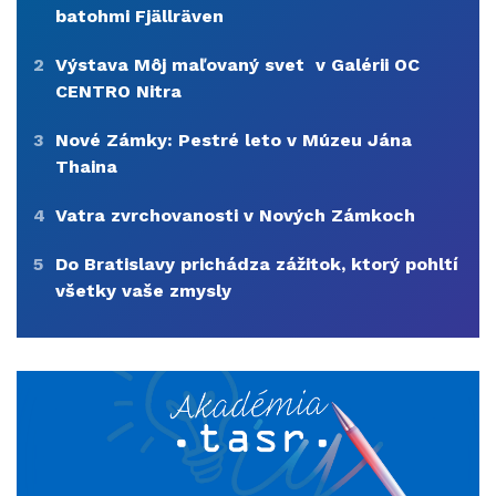
batohmi Fjällräven
2
Výstava Môj maľovaný svet v Galérii OC
CENTRO Nitra
3
Nové Zámky: Pestré leto v Múzeu Jána
Thaina
4
Vatra zvrchovanosti v Nových Zámkoch
5
Do Bratislavy prichádza zážitok, ktorý pohltí
všetky vaše zmysly