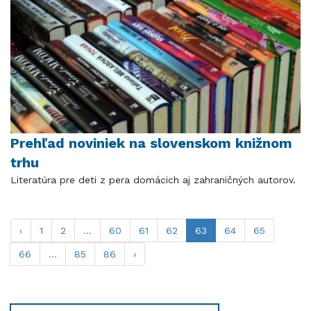
Prehľad noviniek na slovenskom knižnom
trhu
Literatúra pre deti z pera domácich aj zahraničných autorov.
‹
1
2
...
60
61
62
63
64
65
66
...
85
86
›