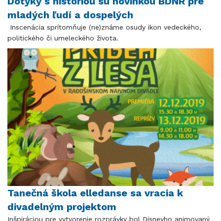
Dotyky s históriou sú novinkou BDNR pre
mladých ľudí a dospelých
Inscenácia sprítomňuje (ne)známe osudy ikon vedeckého,
politického či umeleckého života.
Tanečná škola elledanse sa vracia k
divadelným projektom
Inšpiráciou pre vytvorenie rozprávky bol Disneyho animovaný