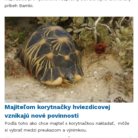
príbeh Bambi.
Majiteľom korytnačky hviezdicovej
vznikajú nové povinnosti
Podľa toho ako chce majiteľ s korytnačkou nakladať, môže
si vybrať medzi preukazom a výnimkou.