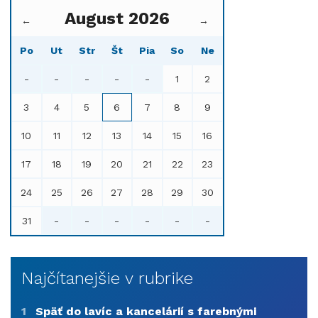
August 2026
←
→
Po
Ut
Str
Št
Pia
So
Ne
-
-
-
-
-
1
2
3
4
5
6
7
8
9
10
11
12
13
14
15
16
17
18
19
20
21
22
23
24
25
26
27
28
29
30
31
-
-
-
-
-
-
Najčítanejšie v rubrike
1
Späť do lavíc a kancelárií s farebnými