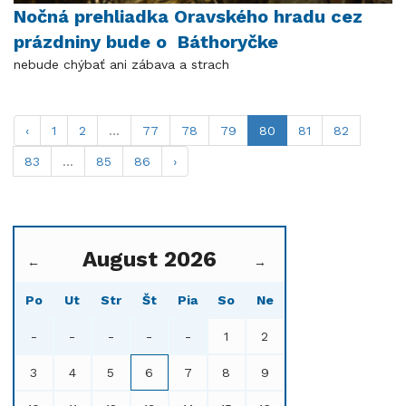
Nočná prehliadka Oravského hradu cez
prázdniny bude o Báthoryčke
nebude chýbať ani zábava a strach
‹
1
2
...
77
78
79
80
81
82
83
...
85
86
›
August 2026
←
→
Po
Ut
Str
Št
Pia
So
Ne
-
-
-
-
-
1
2
3
4
5
6
7
8
9