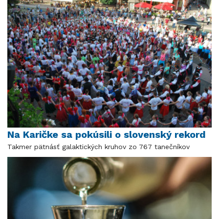
Na Karičke sa pokúsili o slovenský rekord
Takmer pätnásť galaktických kruhov zo 767 tanečníkov