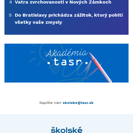
4
Vatra zvrchovanosti v Nových Zámkoch
5
Do Bratislavy prichádza zážitok, ktorý pohltí
všetky vaše zmysly
Napíšte nám
skolske@tasr.sk