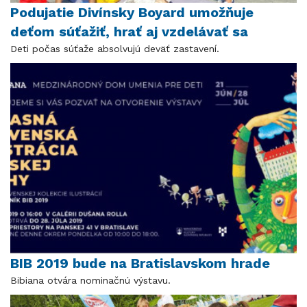
Podujatie Divínsky Boyard umožňuje
deťom súťažiť, hrať aj vzdelávať sa
Deti počas súťaže absolvujú deväť zastavení.
BIB 2019 bude na Bratislavskom hrade
Bibiana otvára nominačnú výstavu.