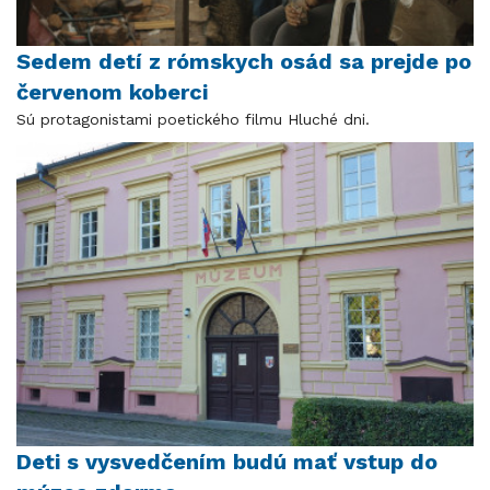
Sedem detí z rómskych osád sa prejde po
červenom koberci
Sú protagonistami poetického filmu Hluché dni.
Deti s vysvedčením budú mať vstup do