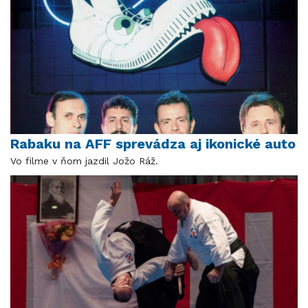
Rabaku na AFF sprevádza aj ikonické auto
Vo filme v ňom jazdil Jožo Ráž.