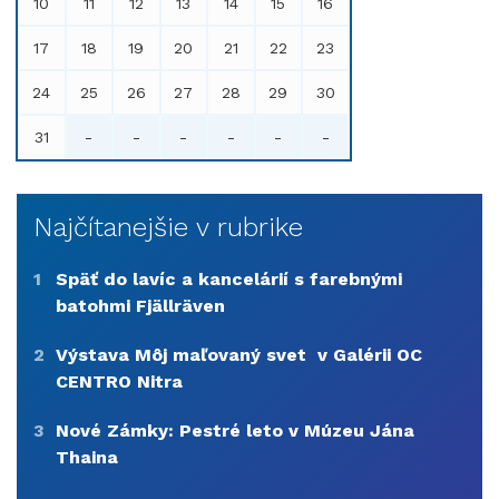
10
11
12
13
14
15
16
17
18
19
20
21
22
23
24
25
26
27
28
29
30
31
-
-
-
-
-
-
Najčítanejšie v rubrike
1
Späť do lavíc a kancelárií s farebnými
batohmi Fjällräven
2
Výstava Môj maľovaný svet v Galérii OC
CENTRO Nitra
3
Nové Zámky: Pestré leto v Múzeu Jána
Thaina