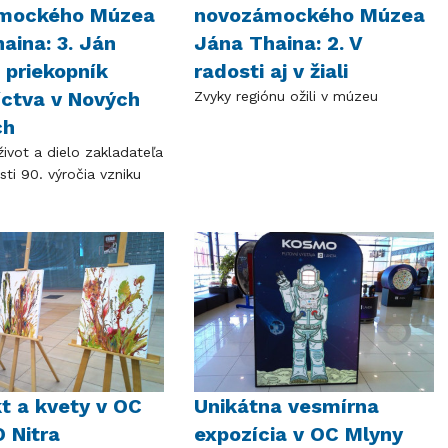
mockého Múzea
novozámockého Múzea
aina: 3. Ján
Jána Thaina: 2. V
 priekopník
radosti aj v žiali
ctva v Nových
Zvyky regiónu ožili v múzeu
ch
ivot a dielo zakladateľa
osti 90. výročia vzniku
t a kvety v OC
Unikátna vesmírna
 Nitra
expozícia v OC Mlyny