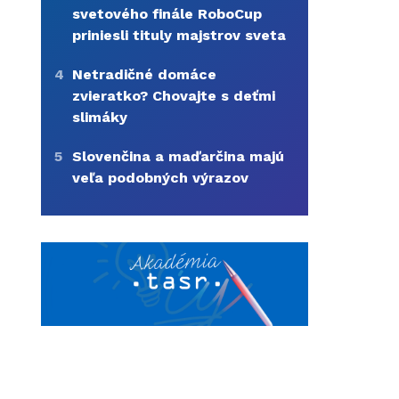
svetového finále RoboCup
priniesli tituly majstrov sveta
4
Netradičné domáce
zvieratko? Chovajte s deťmi
slimáky
5
Slovenčina a maďarčina majú
veľa podobných výrazov