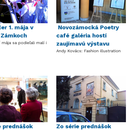
er 1. mája v
Novozámocká Poetry
 Zámkoch
café galéria hostí
zaujímavú výstavu
mája sa podieľali malí i
Andy Kovács: Fashion illustration
e prednášok
Zo série prednášok