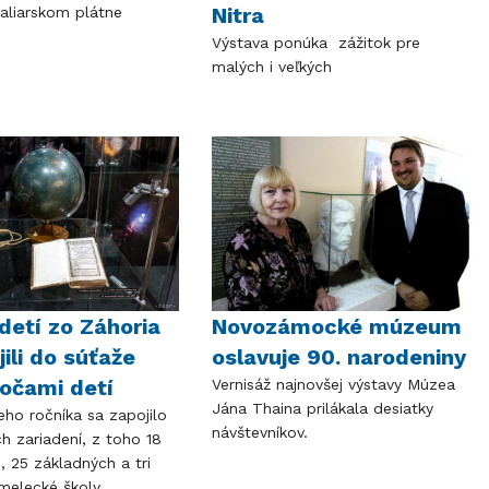
Nitra
aliarskom plátne
Výstava ponúka zážitok pre
malých i veľkých
detí zo Záhoria
Novozámocké múzeum
jili do súťaže
oslavuje 90. narodeniny
očami detí
Vernisáž najnovšej výstavy Múzea
Jána Thaina prilákala desiatky
eho ročníka sa zapojilo
návštevníkov.
h zariadení, z toho 18
 25 základných a tri
melecké školy.