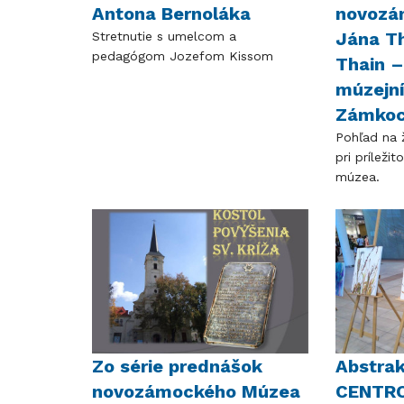
Antona Bernoláka
novozá
Jána Th
Stretnutie s umelcom a
pedagógom Jozefom Kissom
Thain –
múzejní
Zámko
Pohľad na ž
pri príležit
múzea.
Zo série prednášok
Abstrak
novozámockého Múzea
CENTRO