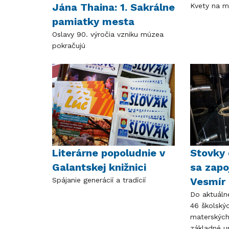
Jána Thaina: 1. Sakrálne
Kvety na m
pamiatky mesta
Oslavy 90. výročia vzniku múzea
pokračujú
Literárne popoludnie v
Stovky 
Galantskej knižnici
sa zapo
Vesmír 
Spájanie generácií a tradícií
Do aktuáln
46 školskýc
materských,
základné u