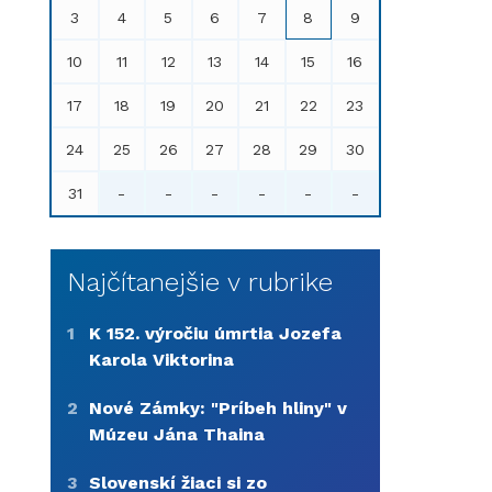
3
4
5
6
7
8
9
10
11
12
13
14
15
16
17
18
19
20
21
22
23
24
25
26
27
28
29
30
31
-
-
-
-
-
-
Najčítanejšie v rubrike
1
K 152. výročiu úmrtia Jozefa
Karola Viktorina
2
Nové Zámky: "Príbeh hliny" v
Múzeu Jána Thaina
3
Slovenskí žiaci si zo