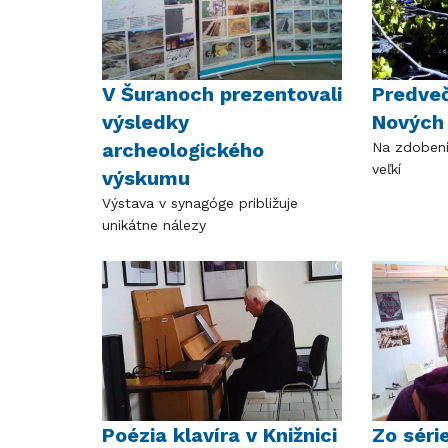
V Šuranoch prezentovali
Predveč
výsledky
Nových
archeologického
Na zdobení 
veľkí
výskumu
Výstava v synagóge približuje
unikátne nálezy
Poézia klavíra v Knižnici
Zo séri