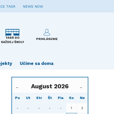
CE TASR
NEWS NOW
TASR DO
PRIHLÁSENIE
KAŽDEJ ŠKOLY
ojekty
Učíme sa doma
August 2026
←
→
Po
Ut
Str
Št
Pia
So
Ne
-
-
-
-
-
1
2