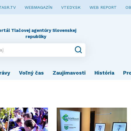
TASR.TV
WEBMAGAZÍN
VTEDY.SK
WEB REPORT
OB
ortál Tlačovej agentúry Slovenskej
republiky
rávy
Voľný čas
Zaujímavosti
História
Pr