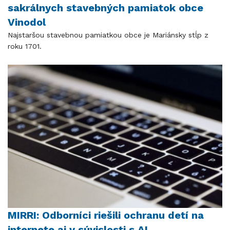
sakrálnych stavebných pamiatok obce
Vinodol
Najstaršou stavebnou pamiatkou obce je Mariánsky stĺp z
roku 1701.
MIRRI: Odborníci riešili ochranu detí na
internete aj v súvislosti s AI