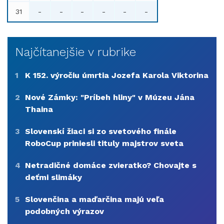
31
-
-
-
-
-
-
Najčítanejšie v rubrike
1
K 152. výročiu úmrtia Jozefa Karola Viktorina
2
Nové Zámky: "Príbeh hliny" v Múzeu Jána
Thaina
3
Slovenskí žiaci si zo svetového finále
RoboCup priniesli tituly majstrov sveta
4
Netradičné domáce zvieratko? Chovajte s
deťmi slimáky
5
Slovenčina a maďarčina majú veľa
podobných výrazov