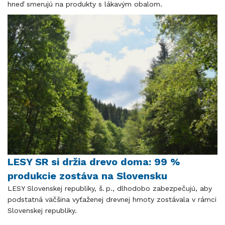
hneď smerujú na produkty s lákavým obalom.
LESY SR si držia drevo doma: 99 %
produkcie zostáva na Slovensku
LESY Slovenskej republiky, š. p., dlhodobo zabezpečujú, aby
podstatná väčšina vyťaženej drevnej hmoty zostávala v rámci
Slovenskej republiky.