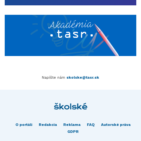
Napíšte nám
skolske@tasr.sk
O portáli
Redakcia
Reklama
FAQ
Autorské práva
GDPR