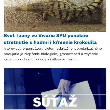
Svet fauny vo Viváriu SPU ponúkne
stretnutie s hadmi i kŕmenie krokodíla
Ako uviedli organizátori, cieľom edukačno-popularizačného
podujatia je zlepšenie biologickej gramotnosti a zvýšenie
záujmu o ochranu prírody zážitkovou formou.