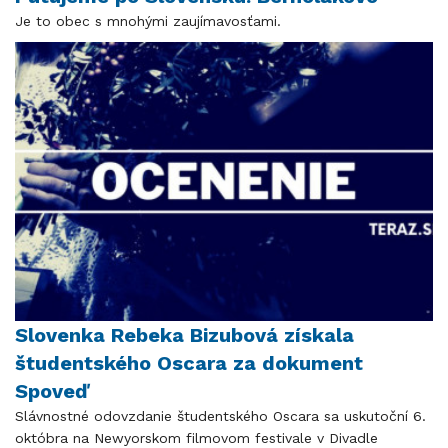
Je to obec s mnohými zaujímavosťami.
Slovenka Rebeka Bizubová získala
študentského Oscara za dokument
Spoveď
Slávnostné odovzdanie študentského Oscara sa uskutoční 6.
októbra na Newyorskom filmovom festivale v Divadle