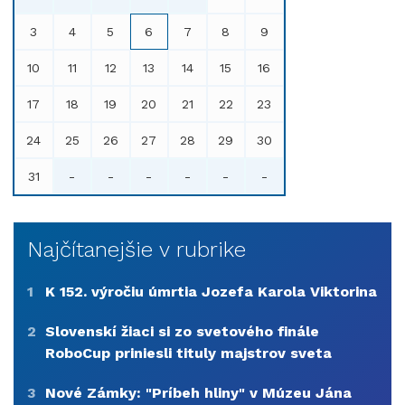
3
4
5
6
7
8
9
10
11
12
13
14
15
16
17
18
19
20
21
22
23
24
25
26
27
28
29
30
31
-
-
-
-
-
-
Najčítanejšie v rubrike
1
K 152. výročiu úmrtia Jozefa Karola Viktorina
2
Slovenskí žiaci si zo svetového finále
RoboCup priniesli tituly majstrov sveta
3
Nové Zámky: "Príbeh hliny" v Múzeu Jána