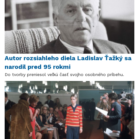
Autor rozsiahleho diela Ladislav Ťažký sa
narodil pred 95 rokmi
Do tvorby preniesol veľkú časť svojho osobného príbehu.