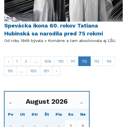
Spevácka ikona 60. rokov Tatiana
Hubinská sa narodila pred 75 rokmi
Od roku 1949 bývala v Komárne a tam absolvovala aj ĽŠU.
‹
1
2
...
109
110
111
112
113
114
115
...
150
151
›
August 2026
←
→
Po
Ut
Str
Št
Pia
So
Ne
-
-
-
-
-
1
2