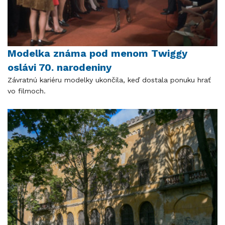
Modelka známa pod menom Twiggy
oslávi 70. narodeniny
Závratnú kariéru modelky ukončila, keď dostala ponuku hrať
vo filmoch.