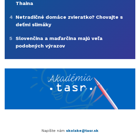
Thaina
4
Netradičné domáce zvieratko? Chovajte s
deťmi slimáky
5
Slovenčina a maďarčina majú veľa
podobných výrazov
Napíšte nám
skolske@tasr.sk