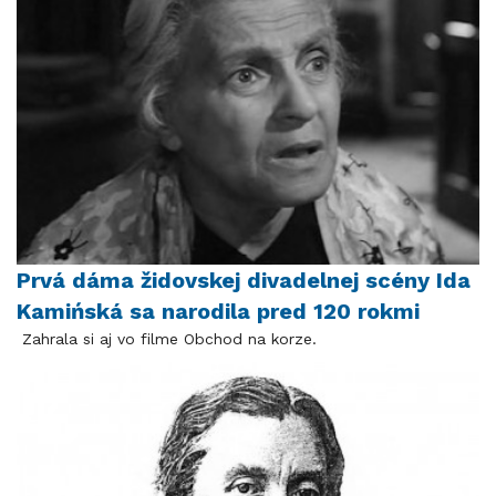
Prvá dáma židovskej divadelnej scény Ida
Kamińská sa narodila pred 120 rokmi
Zahrala si aj vo filme Obchod na korze.