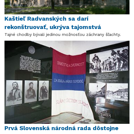
Kaštieľ Radvanských sa darí
rekonštruovať, ukrýva tajomstvá
Tajné chodby bývali jedinou možnosťou záchrany šľachty.
Prvá Slovenská národná rada dôstojne