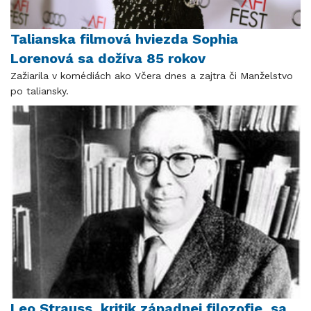
Talianska filmová hviezda Sophia
Lorenová sa dožíva 85 rokov
Zažiarila v komédiách ako Včera dnes a zajtra či Manželstvo
po taliansky.
Leo Strauss, kritik západnej filozofie, sa