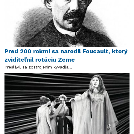
Pred 200 rokmi sa narodil Foucault, ktorý
zviditeľnil rotáciu Zeme
Preslávil sa zostrojením kyvadla...