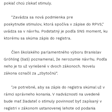
pokiaľ chcú získať stimuly.
"Zavádza sa nová podmienka pre
poskytnutie stimulov, ktorá spočíva v zápise do RPVS,"
uvádza sa v návrhu. Podstatný je podľa SNS moment, ku
ktorému sa skúma zápis do registra.
Člen školského parlamentného výboru Branislav
Gröhling (SaS) poznamenal, že nerozumie návrhu. Podľa
neho je to už vyriešené v dvoch zákonoch. Novelu
zákona označil za „zbytočnú“.
"Je potrebné, aby sa zápis do registra skúmal už v
rámci správneho konania. V nadväznosti na uvedené
bude mať žiadateľ o stimuly povinnosť byť zapísaný v
registri v zákonom ustanovenej lehote od podania