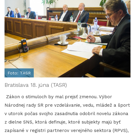
Foto: TASR
Bratislava 18. júna (TASR)
Zákon o stimuloch by mal prejsť zmenou. Výbor
Národnej rady SR pre vzdelávanie, vedu, mládež a šport
v utorok počas svojho zasadnutia odobril novelu zákona
z dielne SNS, ktorá definuje, ktoré subjekty majú byť
zapísané v registri partnerov verejného sektora (RPVS),