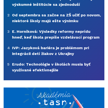
výskumné inštitúcie sa zjednoduší
2
Od septembra sa začne na ZŠ učiť po novom,
niektoré školy majú ešte výnimku
3
E. Horníková: Výsledky reformy neprídu
hneď, keď škola prepíše vzdelávací program
4
IVP: Jazyková bariéra je problémom pri
integrácii detí žiakov z Ukrajiny
5
Erudo: Technológie v školách musia byť
využívané efektívnejšie