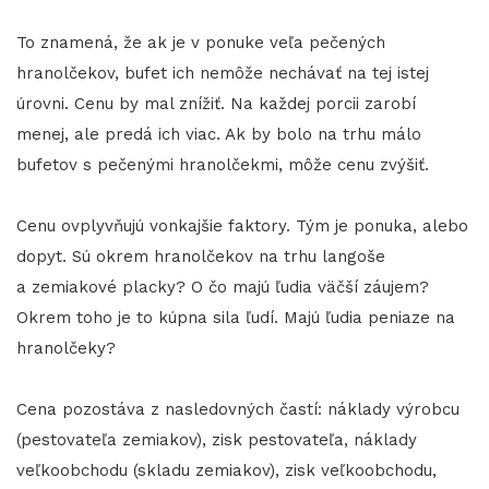
To znamená, že ak je v ponuke veľa pečených
hranolčekov, bufet ich nemôže nechávať na tej istej
úrovni. Cenu by mal znížiť. Na každej porcii zarobí
menej, ale predá ich viac. Ak by bolo na trhu málo
bufetov s pečenými hranolčekmi, môže cenu zvýšiť.
Cenu ovplyvňujú vonkajšie faktory. Tým je ponuka, alebo
dopyt. Sú okrem hranolčekov na trhu langoše
a zemiakové placky? O čo majú ľudia väčší záujem?
Okrem toho je to kúpna sila ľudí. Majú ľudia peniaze na
hranolčeky?
Cena pozostáva z nasledovných častí: náklady výrobcu
(pestovateľa zemiakov), zisk pestovateľa, náklady
veľkoobchodu (skladu zemiakov), zisk veľkoobchodu,