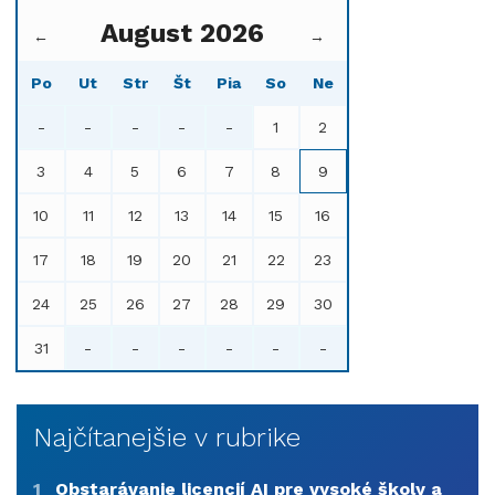
August 2026
←
→
Po
Ut
Str
Št
Pia
So
Ne
-
-
-
-
-
1
2
3
4
5
6
7
8
9
10
11
12
13
14
15
16
17
18
19
20
21
22
23
24
25
26
27
28
29
30
31
-
-
-
-
-
-
Najčítanejšie v rubrike
1
Obstarávanie licencií AI pre vysoké školy a