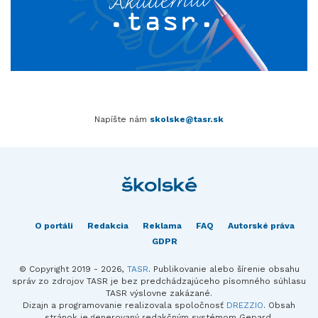
Napíšte nám
skolske@tasr.sk
O portáli
Redakcia
Reklama
FAQ
Autorské práva
GDPR
© Copyright 2019 - 2026,
TASR
. Publikovanie alebo šírenie obsahu
správ zo zdrojov TASR je bez predchádzajúceho písomného súhlasu
TASR výslovne zakázané.
Dizajn a programovanie realizovala spoločnosť
DREZZIO
. Obsah
stránok je generovaný redakčným systémom Gepard.