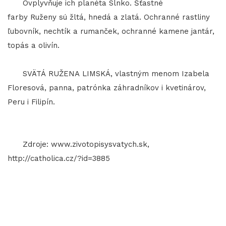
Ovplyvňuje ich planéta Slnko. Šťastné
farby Ruženy sú žltá, hnedá a zlatá. Ochranné rastliny
ľubovník, nechtík a rumanček, ochranné kamene jantár,
topás a olivín.
SVÄTÁ RUŽENA LIMSKÁ, vlastným menom Izabela
Floresová, panna, patrónka záhradníkov i kvetinárov,
Peru i Filipín.
Zdroje: www.zivotopisysvatych.sk,
http://catholica.cz/?id=3885