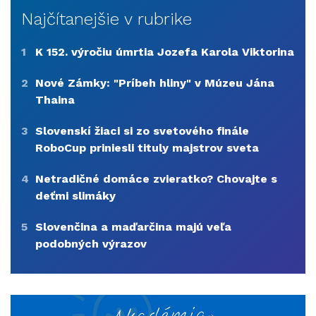
Najčítanejšie v rubrike
1
K 152. výročiu úmrtia Jozefa Karola Viktorina
2
Nové Zámky: "Príbeh hliny" v Múzeu Jána
Thaina
3
Slovenskí žiaci si zo svetového finále
RoboCup priniesli tituly majstrov sveta
4
Netradičné domáce zvieratko? Chovajte s
deťmi slimáky
5
Slovenčina a maďarčina majú veľa
podobných výrazov