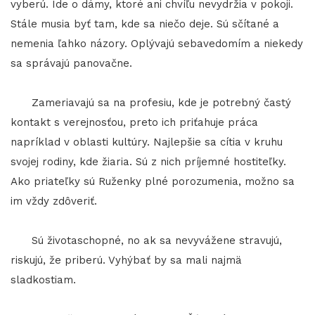
vyberú. Ide o dámy, ktoré ani chvíľu nevydržia v pokoji.
Stále musia byť tam, kde sa niečo deje. Sú sčítané a
nemenia ľahko názory. Oplývajú sebavedomím a niekedy
sa správajú panovačne.
Zameriavajú sa na profesiu, kde je potrebný častý
kontakt s verejnosťou, preto ich priťahuje práca
napríklad v oblasti kultúry. Najlepšie sa cítia v kruhu
svojej rodiny, kde žiaria. Sú z nich príjemné hostiteľky.
Ako priateľky sú Ruženky plné porozumenia, možno sa
im vždy zdôveriť.
Sú životaschopné, no ak sa nevyvážene stravujú,
riskujú, že priberú. Vyhýbať by sa mali najmä
sladkostiam.