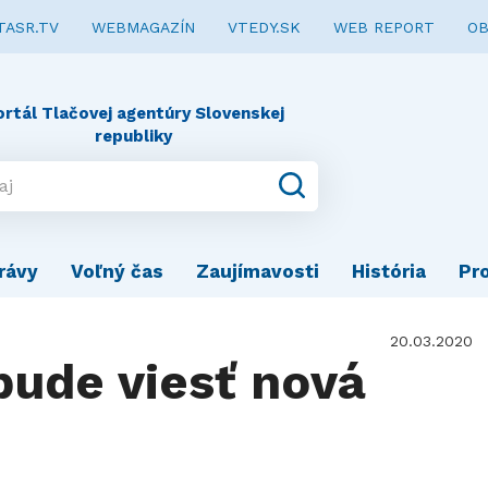
TASR.TV
WEBMAGAZÍN
VTEDY.SK
WEB REPORT
OB
ortál Tlačovej agentúry Slovenskej
republiky
rávy
Voľný čas
Zaujímavosti
História
Pr
20.03.2020
bude viesť nová