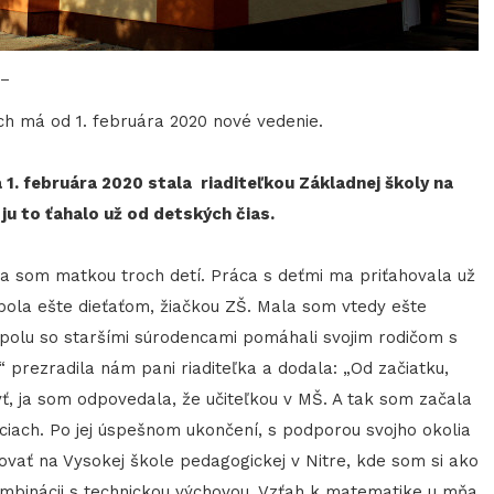
-
ch má od 1. februára 2020 nové vedenie.
 1. februára 2020 stala riaditeľkou Základnej školy na
i ju to ťahalo už od detských čias.
a som matkou troch detí. Práca s deťmi ma priťahovala už
 bola ešte dieťaťom, žiačkou ZŠ. Mala som vtedy ešte
polu so staršími súrodencami pomáhali svojim rodičom s
“ prezradila nám pani riaditeľka a dodala: „Od začiatku,
yť, ja som odpovedala, že učiteľkou v MŠ. A tak som začala
ciach. Po jej úspešnom ukončení, s podporou svojho okolia
ovať na Vysokej škole pedagogickej v Nitre, kde som si ako
ombinácii s technickou výchovou. Vzťah k matematike u mňa