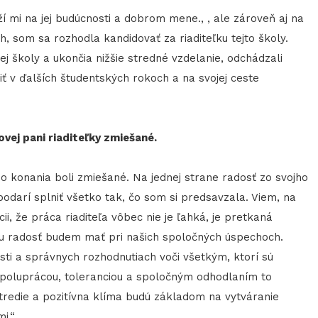
í mi na jej budúcnosti a dobrom mene., , ale zároveň aj na
 som sa rozhodla kandidovať za riaditeľku tejto školy.
šej školy a ukončia nižšie stredné vzdelanie, odchádzali
iť v ďalších študentských rokoch a na svojej ceste
vej pani riaditeľky zmiešané.
 konania boli zmiešané. Na jednej strane radosť zo svojho
odarí splniť všetko tak, čo som si predsavzala. Viem, na
ii, že práca riaditeľa vôbec nie je ľahká, je pretkaná
iu radosť budem mať pri našich spoločných úspechoch.
osti a správnych rozhodnutiach voči všetkým, ktorí sú
spoluprácou, toleranciou a spoločným odhodlaním to
redie a pozitívna klíma budú základom na vytváranie
mi.“