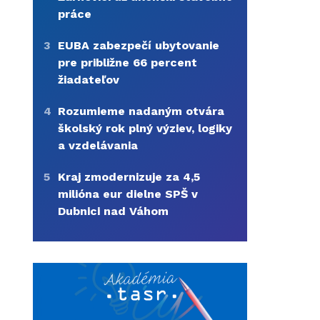
práce
3
EUBA zabezpečí ubytovanie
pre približne 66 percent
žiadateľov
4
Rozumieme nadaným otvára
školský rok plný výziev, logiky
a vzdelávania
5
Kraj zmodernizuje za 4,5
milióna eur dielne SPŠ v
Dubnici nad Váhom