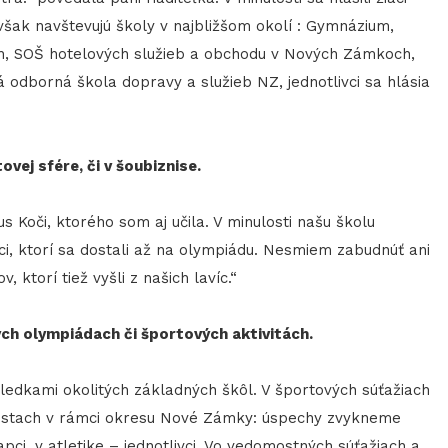
 však navštevujú školy v najbližšom okolí : Gymnázium,
, SOŠ hotelových služieb a obchodu v Nových Zámkoch,
 odborná škola dopravy a služieb NZ, jednotlivci sa hlásia
vej sfére, či v šoubiznise.
Koči, ktorého som aj učila. V minulosti našu školu
vci, ktorí sa dostali až na olympiádu. Nesmiem zabudnúť ani
, ktorí tiež vyšli z našich lavíc.“
ych olympiádach či športových aktivitách.
ledkami okolitých základných škôl. V športových súťažiach
estach v rámci okresu Nové Zámky: úspechy zvykneme
pci, v atletike – jednotlivci. Vo vedomostných súťažiach a