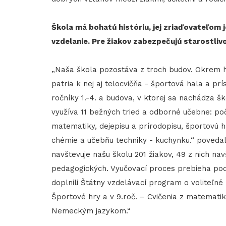
Škola má bohatú históriu, jej zriaďovateľom 
vzdelanie. Pre žiakov zabezpečujú starostlivo
„Naša škola pozostáva z troch budov. Okrem hla
patria k nej aj telocvičňa - športová hala a pr
ročníky 1.-4. a budova, v ktorej sa nachádza šk
využíva 11 bežných tried a odborné učebne: po
matematiky, dejepisu a prírodopisu, športovú h
chémie a učebňu techniky - kuchynku.“ poveda
navštevuje našu školu 201 žiakov, 49 z nich n
pedagogických. Vyučovací proces prebieha po
doplnili Štátny vzdelávací program o voliteľné
Športové hry a v 9.roč. – Cvičenia z matematiky
Nemeckým jazykom.“