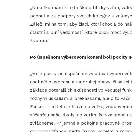
„Nakoľko mám k tejto škole blízky vzťah, zálež
podnet a za podpory svojich kolegov a známych,
Záleží mi na tom, aby žiaci, ktorí chodia do na
šťastní a plní vedomostí, ktoré budú môcť využ
životom.“
Po úspešnom výberovom konaní boli pocity no
„Moje pocity po úspešnom zvládnutí výberového
osobného úspechu a na druhej obavy, či sa mi p
základe doterajších skúseností vo vedúcej funkc
rôznymi úskaliami a prekážkami, ale o to väčš
Funkcia riaditeľa je hlavne o veľkej zodpovedn
súčasťou našej školy, no verím, že vzájomnou 
zvládneme. Príjemné a pokojné pracovné prost
dobrých vzťahov medzi žiakmi, učiteľmi a rodič