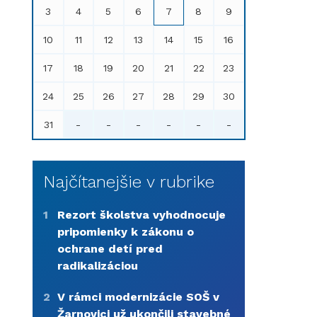
3
4
5
6
7
8
9
10
11
12
13
14
15
16
17
18
19
20
21
22
23
24
25
26
27
28
29
30
31
-
-
-
-
-
-
Najčítanejšie v rubrike
1
Rezort školstva vyhodnocuje
pripomienky k zákonu o
ochrane detí pred
radikalizáciou
2
V rámci modernizácie SOŠ v
Žarnovici už ukončili stavebné