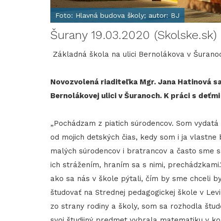
Foto: Hlavná budova školy; autor: BJ
Šurany 19.03.2020 (Skolske.sk) 
Základná škola na ulici Bernolákova v Šurano
Novozvolená riaditeľka Mgr. Jana Hatinová sa
Bernolákovej ulici v Šuranoch. K práci s deťm
„Pochádzam z piatich súrodencov. Som vydatá 
od mojich detských čias, kedy som i ja vlastne
malých súrodencov i bratrancov a často sme s
ich strážením, hraním sa s nimi, prechádzkami.
ako sa nás v škole pýtali, čím by sme chceli b
študovať na Strednej pedagogickej škole v Levi
zo strany rodiny a školy, som sa rozhodla štud
svoj študijný predmet vybrala matematiku v k