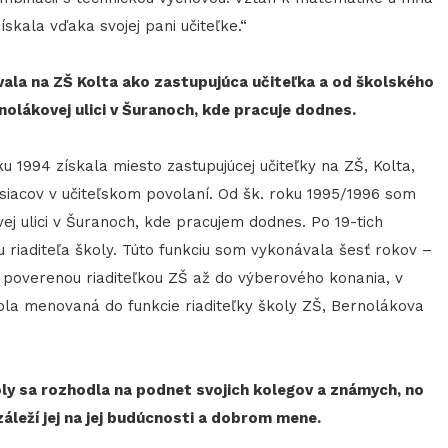
ískala vďaka svojej pani učiteľke.“
vala na ZŠ Kolta ako zastupujúca učiteľka a od školského
nolákovej ulici v Šuranoch, kde pracuje dodnes.
u 1994 získala miesto zastupujúcej učiteľky na ZŠ, Kolta,
siacov v učiteľskom povolaní. Od šk. roku 1995/1996 som
j ulici v Šuranoch, kde pracujem dodnes. Po 19-tich
u riaditeľa školy. Túto funkciu som vykonávala šesť rokov –
poverenou riaditeľkou ZŠ až do výberového konania, v
la menovaná do funkcie riaditeľky školy ZŠ, Bernolákova
ly sa rozhodla na podnet svojich kolegov a známych, no
záleží jej na jej budúcnosti a dobrom mene.