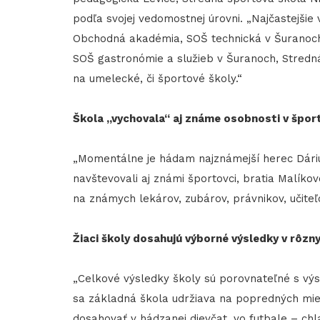
podľa svojej vedomostnej úrovni. „Najčastejšie
Obchodná akadémia, SOŠ technická v Šuranoch
SOŠ gastronómie a služieb v Šuranoch, Stredná
na umelecké, či športové školy.“
Škola „vychovala“ aj známe osobnosti v športo
„Momentálne je hádam najznámejší herec Dárius 
navštevovali aj známi športovci, bratia Malíko
na známych lekárov, zubárov, právnikov, učiteľov
Žiaci školy dosahujú výborné výsledky v rôzn
„Celkové výsledky školy sú porovnateľné s výs
sa základná škola udržiava na popredných mi
dosahovať v hádzanej dievčat, vo futbale – chla