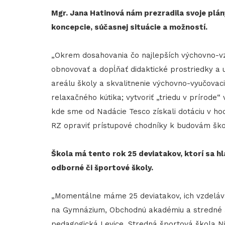
Mgr. Jana Hatinová nám prezradila svoje plán
koncepcie, súčasnej situácie a možností.
„Okrem dosahovania čo najlepších výchovno-vz
obnovovať a dopĺňať didaktické prostriedky a
areálu školy a skvalitnenie výchovno-vyučovac
relaxačného kútika; vytvoriť „triedu v prírode“
kde sme od Nadácie Tesco získali dotáciu v hod
RZ opraviť prístupové chodníky k budovám ško
Škola má tento rok 25 deviatakov, ktorí sa 
odborné či športové školy.
„Momentálne máme 25 deviatakov, ich vzdelávac
na Gymnázium, Obchodnú akadémiu a stredné š
pedagogická Levice, Stredná športová škola Nitra