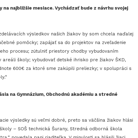
y na najbližšie mesiace. Vychádzať bude z návrhu svojej
delávacích výsledkov našich žiakov by som chcela naďalej
 učebné pomôcky; zapájať sa do projektov na zveľadenie
ieho procesu; zútulniť priestory chodby vybudovaním
 v areáli školy; vybudovať detské ihrisko pre žiakov ŠKD,
note 600€ za ktoré sme zakúpili preliezky; v spolupráci s
ly.“
hlásia na Gymnázium, Obchodnú akadémiu a stredné
ie výsledky sú veľmi dobré, preto sa väčšina žiakov hlási
koly – SOŠ technická Šurany, Stredná odborná škola
.“ povedala pani riaditeľka. V minulosti sa hlásili žiaci