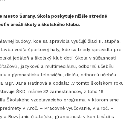
je Mesto Šurany. Škola poskytuje nižšie stredné
sť v areáli školy a školského klubu.
vnej budovy, kde sa spravidla vyučujú žiaci II. stupňa,
ístavba vedľa športovej haly, kde sú triedy spravidla pre
olská jedáleň a školský klub detí. Škola v súčasnosti
čítačovú , jazykovú a multimediálnu, odbornú učebňu
alu a gymnastickú telocvičňu, dielňu, odbornú učebňu
la Mgr. Jana Hatinová a dodala: „V tomto školskom roku
avštevuje ŠKD, máme 32 zamestnancov, z toho 19
dľa Školského vzdelávacieho programu, v ktorom sme
 predmety v 7.roč. – Pracovné vyučovanie, v 8.roč. –
 a Rozvíjanie čitateľskej gramotnosti v kombinácii s