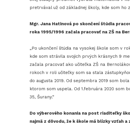
pretrvával už od základnej školy, kde som ho z
Mgr. Jana Hatinová po skončení štúdia praco
roka 1995/1996 začala pracovať na ZŠ na Ber
„Po ukončení štúdia na vysokej škole som v rok
kde som strávila svojich prvých krásnych 9 me
začala pracovať ako učiteľka ZŠ na Bernolákove
rokoch v roli učiteľky som sa stala zástupkyňo
do augusta 2019. Od septembra 2019 som bola 
ktorom som uspela. Od 1.februára 2020 som bo
35, Šurany.“
Do výberového konania na post riaditeľky ško
najmä z dôvodu, že k škole má blízky vzťah a 