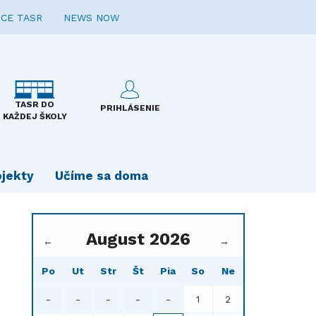
CE TASR
NEWS NOW
TASR DO
PRIHLÁSENIE
KAŽDEJ ŠKOLY
ojekty
Učíme sa doma
August 2026
←
→
Po
Ut
Str
Št
Pia
So
Ne
-
-
-
-
-
1
2