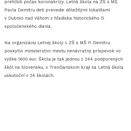
prehĺbili počas koronakrízy. Letná škola na ZŠ s MŠ
Pavla Demitru deti prevedie dôležitými lokalitami
v Dubnici nad Váhom z hľadiska historického či
spoločenského diania.
Na organizáciu Letnej školy v ZŠ s MŠ P. Demitru
poskytlo ministerstvo mestu nenávratný príspevok vo
výške 1600 eur. Škola je tak jednou z 244 podporených
škôl na Slovensku, v Trenčianskom kraji sa Letná škola
uskutoční v 24 školách.