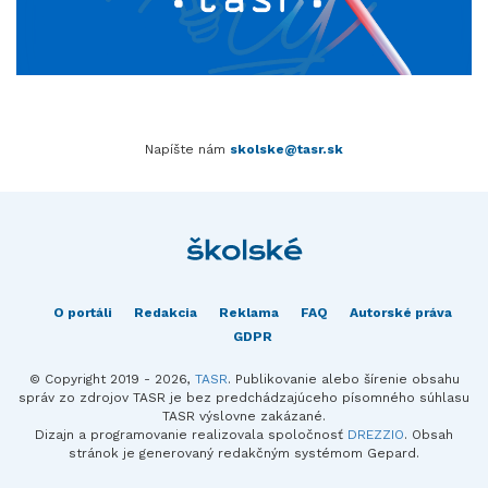
Napíšte nám
skolske@tasr.sk
O portáli
Redakcia
Reklama
FAQ
Autorské práva
GDPR
© Copyright 2019 - 2026,
TASR
. Publikovanie alebo šírenie obsahu
správ zo zdrojov TASR je bez predchádzajúceho písomného súhlasu
TASR výslovne zakázané.
Dizajn a programovanie realizovala spoločnosť
DREZZIO
. Obsah
stránok je generovaný redakčným systémom Gepard.