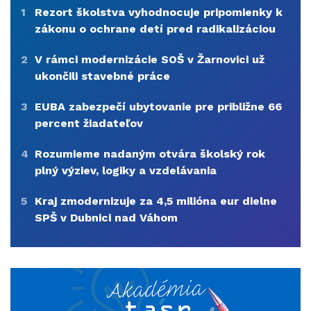
1
Rezort školstva vyhodnocuje pripomienky k
zákonu o ochrane detí pred radikalizáciou
2
V rámci modernizácie SOŠ v Žarnovici už
ukončili stavebné práce
3
EUBA zabezpečí ubytovanie pre približne 66
percent žiadateľov
4
Rozumieme nadaným otvára školský rok
plný výziev, logiky a vzdelávania
5
Kraj zmodernizuje za 4,5 milióna eur dielne
SPŠ v Dubnici nad Váhom