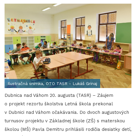
Ilustračná snímka, OTO TASR - Lukáš Grinaj
Dubnica nad Váhom 20. augusta (TASR) – Záujem
o projekt rezortu školstva Letná škola prekonal
v Dubnici nad Váhom očakávania. Do dvoch augustových
turnusov projektu v Základnej škole (ZŠ) s materskou
školou (MŠ) Pavla Demitru prihlásili rodičia desiatky detí,