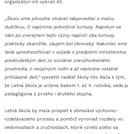
organizátori ich vybrali 40.
„Školu sme pôvodne otvárali takpovediac s malou
dušičkou, či naplníme jednotlivé turnusy. Napokon sa
nám po zverejnení tejto výzvy naplnili oba turnusy
prakticky okamžite, záujem bol obrovský. Nakoniec sme
teda uprednostňovali v súlade s predpismi ministerstva
predovšetkým deti zo sociálne znevýhodneného
prostredia, z neúplných rodín a až následne ostatné
prihlásené deti,“
vysvetlil riaditeľ školy Oto Bača s tým,
že Letná škola je určená žiakom 1. až 4. ročníka, vedú ju
pedagógovia z prvého i druhého stupňa.
Letná škola by mala prispieť k stimulácii výchovno-
vzdelávacieho procesu a pomôcť vyrovnať rozdiely vo
vedomostiach a zručnostiach, ktoré vznikli alebo sa