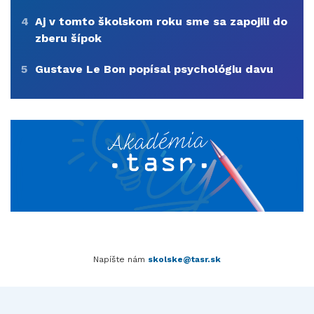
4
Aj v tomto školskom roku sme sa zapojili do
zberu šípok
5
Gustave Le Bon popísal psychológiu davu
Napíšte nám
skolske@tasr.sk