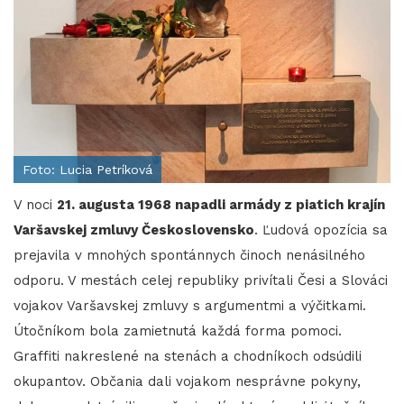
Foto: Lucia Petríková
V noci
21. augusta 1968 napadli armády z piatich krajín
Varšavskej zmluvy Československo
. Ľudová opozícia sa
prejavila v mnohých spontánnych činoch nenásilného
odporu. V mestách celej republiky privítali Česi a Slováci
vojakov Varšavskej zmluvy s argumentmi a výčitkami.
Útočníkom bola zamietnutá každá forma pomoci.
Graffiti nakreslené na stenách a chodníkoch odsúdili
okupantov. Občania dali vojakom nesprávne pokyny,