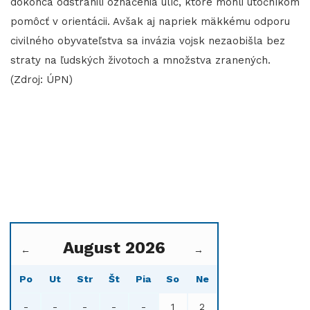
dokonca odstránili označenia ulíc, ktoré mohli útočníkom
pomôcť v orientácii. Avšak aj napriek mäkkému odporu
civilného obyvateľstva sa invázia vojsk nezaobišla bez
straty na ľudských životoch a množstva zranených.
(Zdroj: ÚPN)
August 2026
←
→
Po
Ut
Str
Št
Pia
So
Ne
-
-
-
-
-
1
2