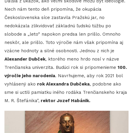
Ďalšia z ukážok, ako veľmi škodlivé môžu byť ideológie.
Nech nám tento deň pripomína, že okupácia
Československa síce zastavila Pražskú jar, no
nedokázala zlikvidovať základnú ľudskú túžbu po
slobode a „leto“ napokon predsa len prišlo. Omnoho
neskôr, ale prišlo. Toto výročie nám však pripomína aj
vzácne hodnoty a silné osobnosti. Jednou z nich je
Alexander Dubček
, ktorého meno hrdo nosí v názve
Trenčianska univerzita. Budúci rok si pripomenieme
100.
výročie jeho narodenia
. Navrhujeme, aby rok 2021 bol
vyhlásený ako
rok Alexandra Dubčeka
, podobne ako
sme si uctili pamiatku iného rodáka Trenčianskeho kraja
M. R. Štefánika",
rektor Jozef Habánik.