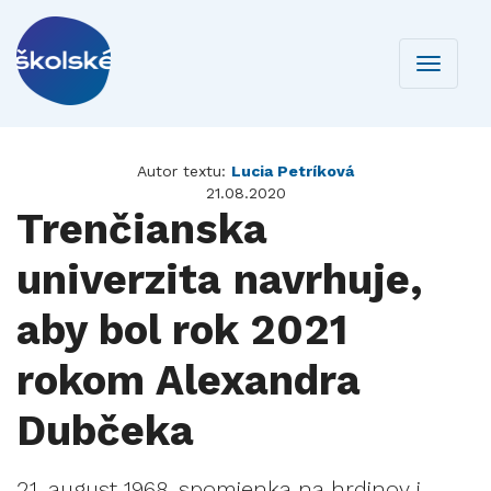
Toggle
navigati
Autor textu:
Lucia Petríková
21.08.2020
Trenčianska
univerzita navrhuje,
aby bol rok 2021
rokom Alexandra
Dubčeka
21. august 1968, spomienka na hrdinov i