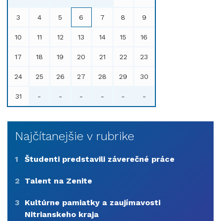
3
4
5
6
7
8
9
10
11
12
13
14
15
16
17
18
19
20
21
22
23
24
25
26
27
28
29
30
31
-
-
-
-
-
-
Najčítanejšie v rubrike
1
Študenti predstavili záverečné práce
2
Talent na Zenite
3
Kultúrne pamiatky a zaujímavosti
Nitrianskeho kraja