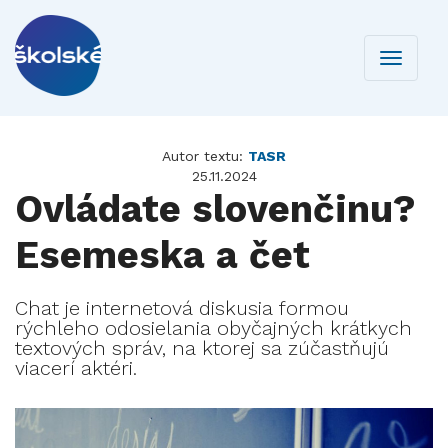
Toggle
navigati
Autor textu:
TASR
25.11.2024
Ovládate slovenčinu?
Esemeska a čet
Chat je internetová diskusia formou
rýchleho odosielania obyčajných krátkych
textových správ, na ktorej sa zúčastňujú
viacerí aktéri.