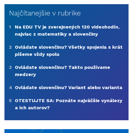
Najčítanejšie v rubrike
1
Na EDU TV je zverejnených 120 videohodín,
najviac z matematiky a slovenčiny
2
Ovládate slovenčinu? Všetky spojenia s krát
píšeme vždy spolu
3
Ovládate slovenčinu? Takto používame
medzery
4
Ovládate slovenčinu? Variant alebo varianta
5
OTESTUJTE SA: Poznáte najväčšie vynálezy
a ich autorov?