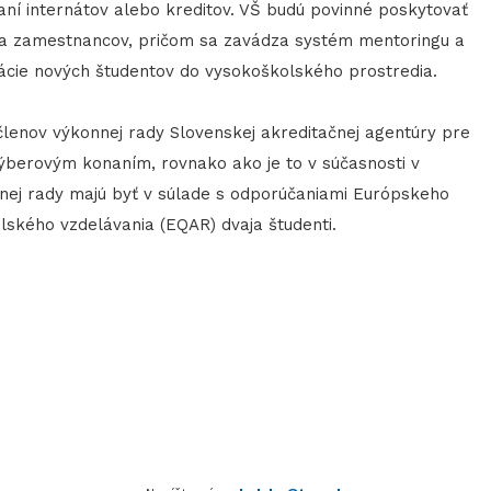
aní internátov alebo kreditov. VŠ budú povinné poskytovať
a zamestnancov, pričom sa zavádza systém mentoringu a
rácie nových študentov do vysokoškolského prostredia.
lenov výkonnej rady Slovenskej akreditačnej agentúry pre
ýberovým konaním, rovnako ako je to v súčasnosti v
nej rady majú byť v súlade s odporúčaniami Európskeho
lského vzdelávania (EQAR) dvaja študenti.