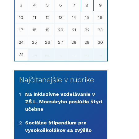
3
4
5
6
7
8
9
10
11
12
13
14
15
16
17
18
19
20
21
22
23
24
25
26
27
28
29
30
31
-
-
-
-
-
-
Najčítanejšie v rubrike
1
Na inkluzívne vzdelávanie v
ZŠ L. Mocsáryho poslúžia štyri
učebne
2
Sociálne štipendium pre
vysokoškolákov sa zvýšilo