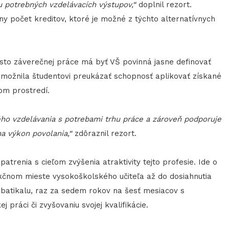
 potrebných vzdelávacích výstupov,“
doplnil rezort.
y počet kreditov, ktoré je možné z týchto alternatívnych
sto záverečnej práce má byť VŠ povinná jasne definovať
a umožnila študentovi preukázať schopnosť aplikovať získané
om prostredí.
ého vzdelávania s potrebami trhu práce a zároveň podporuje
a výkon povolania,“
zdôraznil rezort.
atrenia s cieľom zvýšenia atraktivity tejto profesie. Ide o
kčnom mieste vysokoškolského učiteľa až do dosiahnutia
abatikalu, raz za sedem rokov na šesť mesiacov s
práci či zvyšovaniu svojej kvalifikácie.