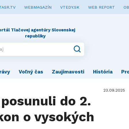
TASR.TV
WEBMAGAZÍN
VTEDY.SK
WEB REPORT
OB
ortál Tlačovej agentúry Slovenskej
republiky
rávy
Voľný čas
Zaujímavosti
História
Pr
23.09.2025
posunuli do 2.
ákon o vysokých