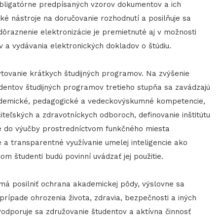
obligatórne predpísaných vzorov dokumentov a ich
cké nástroje na doručovanie rozhodnutí a posilňuje sa
Zdôraznenie elektronizácie je premietnuté aj v možnosti
 a vydávania elektronických dokladov o štúdiu.
tovanie krátkych študijných programov. Na zvýšenie
dentov študijných programov tretieho stupňa sa zavádzajú
demické, pedagogické a vedeckovýskumné kompetencie,
iteľských a zdravotníckych odboroch, definovanie inštitútu
xe do výučby prostredníctvom funkčného miesta
 a transparentné využívanie umelej inteligencie ako
čom študenti budú povinní uvádzať jej použitie.
má posilniť ochrana akademickej pôdy, výslovne sa
 prípade ohrozenia života, zdravia, bezpečnosti a iných
Podporuje sa združovanie študentov a aktívna činnosť