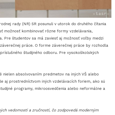
rodnej rady (NR) SR posunuli v utorok do druhého čítania
esť možnosť kombinovať rôzne formy vzdelávania,
ia. Pre študentov sa má zaviesť aj možnosť voľby medzi
záverečnej práce. O forme záverečnej práce by rozhodla
 príslušného študijného odboru. Pre vysokoškolských
ané nielen absolvovaním predmetov na iných VŠ alebo
e aj prostredníctvom iných vzdelávacích foriem, ako sú
 študijné programy, mikroosvedčenia alebo neformálne a
tných vedomostí a zručností, čo zodpovedá moderným