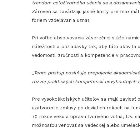
trendom celoživotného učenia sa a dosahovaniu
Zároveň sa zavádzajú jasné limity pre maximáln
foriem vzdelávania uznať.
Pri voľbe absolvovania záverečnej stáže namie
náležitosti a požiadavky tak, aby táto aktivit
vedomosti, zručnosti a kompetencie v pracovn
„Tento prístup posilňuje prepojenie akademick
rozvoj praktických kompetencií nevyhnutných n
Pre vysokoškolských učiteľov sa majú zaviesť op
uzatvorenie zmluvy po deviatich rokoch na fun
70 rokov veku a úpravu tvorivého voľna, tzv. s
možnosťou venovať sa vedeckej alebo umeleckej 