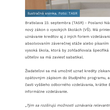
Ilustračná snímka. Foto: TASR
Bratislava 23. septembra (TASR) - Poslanci Ná
nový zákon o vysokých školách (VŠ). Má prini
uznávanie kreditov aj z iných foriem vzdelávan
absolvovaním záverečnej stáže alebo písaním 
vysoká škola, ktorá by zohľadňovala špecifiká
učiteľov sa má zaviesť sabatikal.
Žiadateľovi sa má umožniť uznať kredity získ
opätovným zápisom do študijného programu, al
časti vyššieho odborného vzdelávania, krátke
informálne vzdelávanie.
„Tým sa rozširujú možnosti uznávania relevan