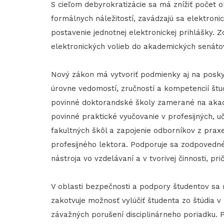
S cieľom debyrokratizácie sa má znížiť počet 
formálnych náležitostí, zavádzajú sa elektroni
postavenie jednotnej elektronickej prihlášky. 
elektronických volieb do akademických senátov
Nový zákon má vytvoriť podmienky aj na posky
úrovne vedomostí, zručností a kompetencií štu
povinné doktorandské školy zamerané na aka
povinné praktické vyučovanie v profesijných, uč
fakultných škôl a zapojenie odborníkov z pra
profesijného lektora. Podporuje sa zodpovedné
nástroja vo vzdelávaní a v tvorivej činnosti, pri
V oblasti bezpečnosti a podpory študentov sa 
zakotvuje možnosť vylúčiť študenta zo štúdia v
závažných porušení disciplinárneho poriadku. 