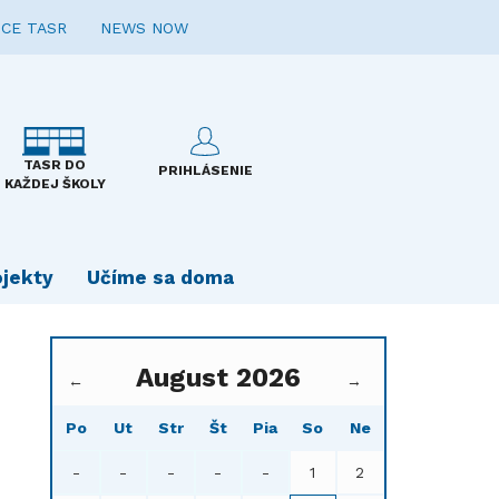
CE TASR
NEWS NOW
TASR DO
PRIHLÁSENIE
KAŽDEJ ŠKOLY
ojekty
Učíme sa doma
August 2026
←
→
Po
Ut
Str
Št
Pia
So
Ne
-
-
-
-
-
1
2