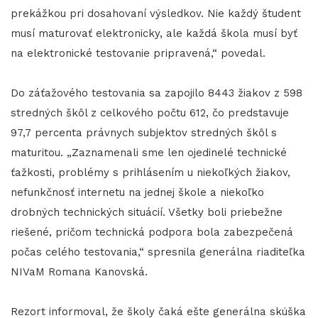
prekážkou pri dosahovaní výsledkov. Nie každý študent
musí maturovať elektronicky, ale každá škola musí byť
na elektronické testovanie pripravená,“ povedal.
Do záťažového testovania sa zapojilo 8443 žiakov z 598
stredných škôl z celkového počtu 612, čo predstavuje
97,7 percenta právnych subjektov stredných škôl s
maturitou. „Zaznamenali sme len ojedinelé technické
ťažkosti, problémy s prihlásením u niekoľkých žiakov,
nefunkčnosť internetu na jednej škole a niekoľko
drobných technických situácií. Všetky boli priebežne
riešené, pričom technická podpora bola zabezpečená
počas celého testovania,“ spresnila generálna riaditeľka
NIVaM Romana Kanovská.
Rezort informoval, že školy čaká ešte generálna skúška