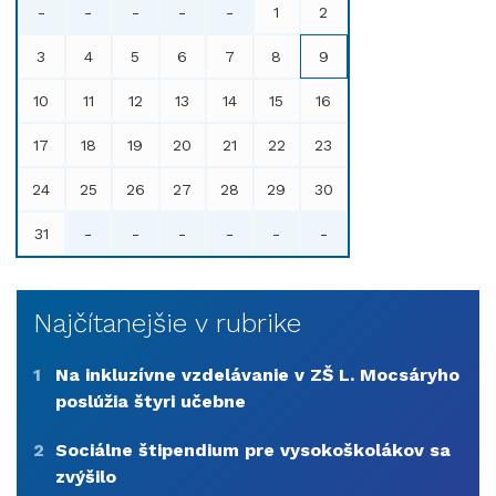
-
-
-
-
-
1
2
3
4
5
6
7
8
9
10
11
12
13
14
15
16
17
18
19
20
21
22
23
24
25
26
27
28
29
30
31
-
-
-
-
-
-
Najčítanejšie v rubrike
1
Na inkluzívne vzdelávanie v ZŠ L. Mocsáryho
poslúžia štyri učebne
2
Sociálne štipendium pre vysokoškolákov sa
zvýšilo